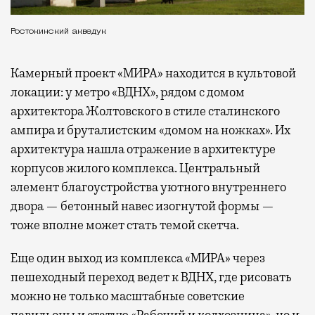
Ростокинский акведук
Камерный проект «МИРА» находится в культовой
локации: у метро «ВДНХ», рядом с домом
архитектора Жолтовского в стиле сталинского
ампира и бруталистским «домом на ножках». Их
архитектура нашла отражение в архитектуре
корпусов жилого комплекса. Центральный
элемент благоустройства уютного внутреннего
двора — бетонный навес изогнутой формы —
тоже вполне может стать темой скетча.
Еще один выход из комплекса «МИРА» через
пешеходный переход ведет к ВДНХ, где рисовать
можно не только масштабные советские
павильоны и статую «Рабочий и колхозница», но и,