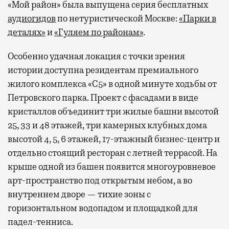
«Мой район» была выпущена серия бесплатных
аудиогидов
по нетуристической Москве:
«Парки в
деталях»
и
«Гуляем по районам»
.
Особенно удачная локация с точки зрения
истории доступна резидентам премиального
жилого комплекса «С5»
в одной минуте ходьбы от
Петровского парка. Проект с фасадами в виде
кристаллов объединит три жилые башни высотой
25, 33 и 48 этажей, три камерных клубных дома
высотой 4, 5, 6 этажей, 17-этажный бизнес-центр и
отдельно стоящий ресторан с летней террасой. На
крыше одной из башен появится многоуровневое
арт-пространство под открытым небом, а во
внутреннем дворе — тихие зоны с
горизонтальном водопадом и площадкой для
падел-тенниса.