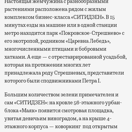
Настоящая жемчужина с разнообразными
растениями расположена рядом с жилым
комплексом бизнес-класса «СИТИДЗЕН». В 15
минутах езды на машине или в одной станции
метро находится парк «Покровское-Стрешнево» с
его экотропой, родником «Царевна Лебедь»,
многочисленными птицами и бобровыми
хатками. А еще — с отреставрированной усадьбой,
которая на протяжении многих лет
принадлежала роду Стрешневых, представители
которого были сподвижниками Петра I.
Большим количеством зелени примечателен и
сам «СИТИДЗЕН»: на кровле 56-этажного урбан-
блока «Маяк» появится смотровая площадка,
увитая девичьим виноградом, а на крыше 4-
этажного корпуса — коворкинг под открытым