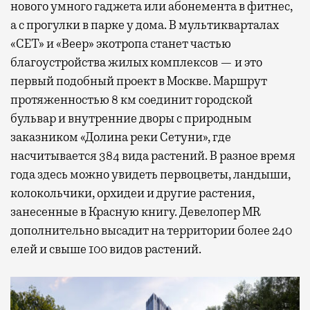
нового умного гаджета или абонемента в фитнес,
а с прогулки в парке у дома. В мультикварталах
«СЕТ» и «Веер» экотропа станет частью
благоустройства жилых комплексов — и это
первый подобный проект в Москве. Маршрут
протяженностью 8 км соединит городской
бульвар и внутренние дворы с природным
заказником «Долина реки Сетуни», где
насчитывается 384 вида растений. В разное время
года здесь можно увидеть первоцветы, ландыши,
колокольчики, орхидеи и другие растения,
занесенные в Красную книгу. Девелопер MR
дополнительно высадит на территории более 240
елей и свыше 100 видов растений.