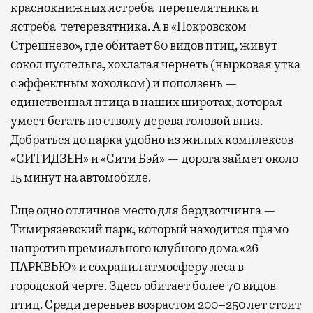
краснокнижных ястреба-перепелятника и
ястреба-тетеревятника. А в «Покровском-
Стрешнево», где обитает 80 видов птиц, живут
сокол пустельга, хохлатая чернеть (нырковая утка
с эффектным хохолком) и поползень —
единственная птица в наших широтах, которая
умеет бегать по стволу дерева головой вниз.
Добраться до парка удобно из жилых комплексов
«СИТИДЗЕН» и «Сити Бэй» — дорога займет около
15 минут на автомобиле.
Еще одно отличное место для бердвотчинга —
Тимирязевский парк, который находится прямо
напротив премиального клубного дома «26
ПАРКВЬЮ» и сохранил атмосферу леса в
городской черте. Здесь обитает более 70 видов
птиц. Среди деревьев возрастом 200–250 лет стоит