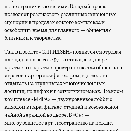
но не ограничивается ими. Каждый проект
позволяет реализовать различные жизненные
сценарии в пределах жилого комплекса и
освободить время для главного — общения с
близкими и творчества.
Так, в проекте «СИТИДЗЕН» появится смотровая
площадка на высоте 57-го этажа, а во дворе —
крытые и открытые пространства для общения и
игровой партер с амфитеатром, где можно
отдыхать на ступеньках многочисленных
лестниц, на пуфах и в сетчатых гамаках. В жилом
комплексе «МИРА» — двухуровневое лобби с
выходом в парк, фитнес-студией и всесезонной
чайной верандой во дворе. В «С5» —
многоуровневое арт-пространство на крыше,
переговорные, студия йоги и отдельно стоящий