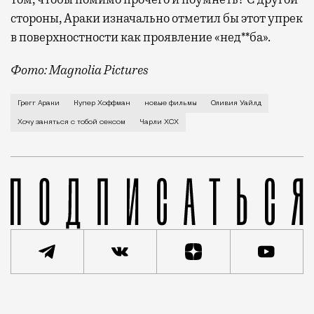
стороны, Араки изначально отметил бы этот упрек
в поверхностности как проявление «нед**ба».
Фото: Magnolia Pictures
В первой же сцене своего нового фильма Грегг Арак
Грегг Араки
Купер Хоффман
новые фильмы
Оливия Уайлд
Хочу заняться с тобой сексом
Чарли XCX