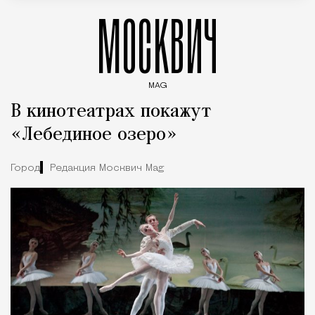
МОСКВИЧ
MAG
Введите ключевые слова для поиска статей
В кинотеатрах покажут
«Лебединое озеро»
Город
Редакция Москвич Mag