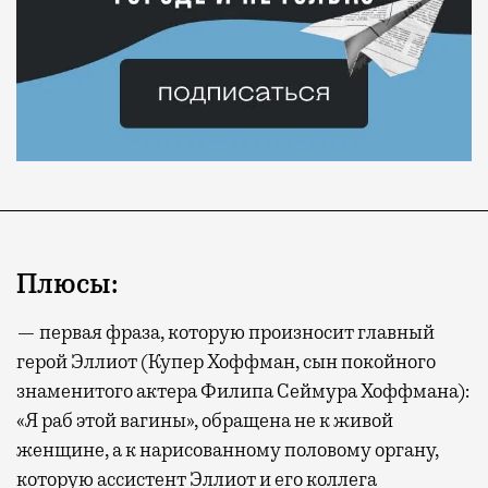
Плюсы:
— первая фраза, которую произносит главный
герой Эллиот (Купер Хоффман, сын покойного
знаменитого актера Филипа Сеймура Хоффмана):
«Я раб этой вагины», обращена не к живой
женщине, а к нарисованному половому органу,
которую ассистент Эллиот и его коллега