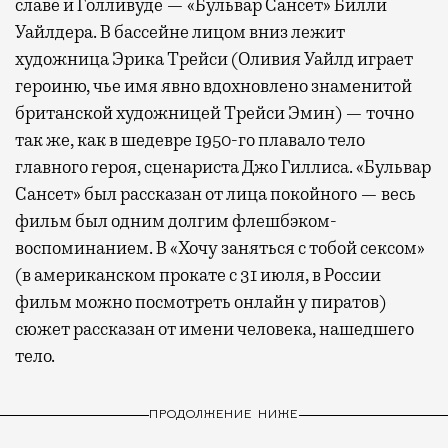
славе и Голливуде — «Бульвар Сансет» Билли
Уайлдера. В бассейне лицом вниз лежит
художница Эрика Трейси (Оливия Уайлд играет
героиню, чье имя явно вдохновлено знаменитой
британской художницей Трейси Эмин) — точно
так же, как в шедевре 1950-го плавало тело
главного героя, сценариста Джо Гиллиса. «Бульвар
Сансет» был рассказан от лица покойного — весь
фильм был одним долгим флешбэком-
воспоминанием. В «Хочу заняться с тобой сексом»
(в американском прокате с 31 июля, в России
фильм можно посмотреть онлайн у пиратов)
сюжет рассказан от имени человека, нашедшего
тело.
ПРОДОЛЖЕНИЕ НИЖЕ