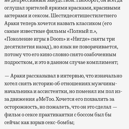
оглушал зрителей яркими красками, красивыми
актерами и сексом. Шестидесятишестилетнего
Араки теперь хочется назвать классиком (его
самые известные фильмы «Полный п.»,
«Поколение игры в Doom» и «Нигде» сняты три
десятилетия назад), но язык не поворачивается,
потому что его кино словно снято озабоченным
подростком, и это в данном случае комплимент;
— Араки рассказывал в интервью, что изначально
хотел снять историю об отношениях мужчины-
начальника и ассистентки, но поменял им пол из-
за движения #MeToo. Хочется его похвалить за
осторожность, но пожалеть, что он это сделал —
фильм о сексе практикантки с боссом был бы
сейчас как взрыв секс-бомбы;