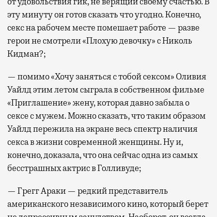
от удовольствия гик, не верящий своему счастью. В
эту минуту он готов сказать что угодно. Конечно,
секс на рабочем месте помешает работе — разве
герои не смотрели «Плохую девочку» с Николь
Кидман?;
— помимо «Хочу заняться с тобой сексом» Оливия
Уайлд этим летом сыграла в собственном фильме
«Приглашение» жену, которая давно забыла о
сексе с мужем. Можно сказать, что таким образом
Уайлд пережила на экране весь спектр наличия
секса в жизни современной женщины. Ну и,
конечно, доказала, что она сейчас одна из самых
бесстрашных актрис в Голливуде;
— Грегг Араки — редкий представитель
американского независимого кино, который берет
не депрессивным занудством. Наоборот, он всегда