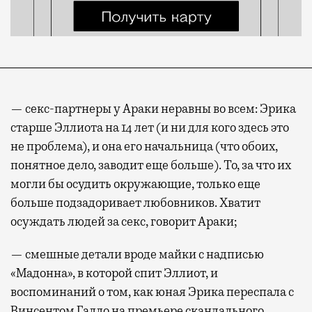
— секс-партнеры у Араки неравны во всем: Эрика
старше Эллиота на 14 лет (и ни для кого здесь это
не проблема), и она его начальница (что обоих,
понятное дело, заводит еще больше). То, за что их
могли бы осудить окружающие, только еще
больше подзадоривает любовников. Хватит
осуждать людей за секс, говорит Араки;
— смешные детали вроде майки с надписью
«Мадонна», в которой спит Эллиот, и
воспоминаний о том, как юная Эрика переспала с
Винсентом Галло на премьере скандального