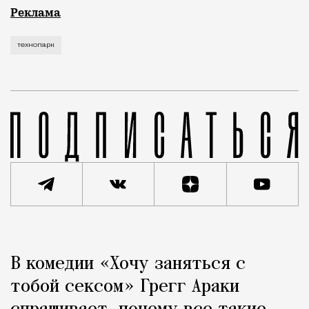
Рекламные кампании техники редко выходят за рамк
Реклама
технопарк
Реклама
Редакция Москвич Mag
В комедии «Хочу заняться с
Город
тобой сексом» Грегг Араки