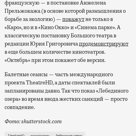
французскую — в постановке Анжелена
Прельжокажа (в основе которой размышления о
борьбе за экологию) —
покажут
не только в
«Каро», но и в «Кино Oккo» и «Синема парке». А
классическую постановку Большого театра в
редакции Юрия Григоровича
продемонстрируют
в еще большем количестве кинотеатров.
«Октябрь» при этом покажет обе версии.
Балетные сеансы — часть международного
проекта TheatreHD, а даты спектаклей были
запланированы давно. Так что показ «Лебединого
озера» во время ввода жестких санкций — просто
совпадение.
Фото: shutterstock.com
Сегодня это может выглядеть иронией над ситуацией
TheatreHD
кинопоказы
Лебединое озеро