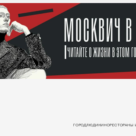
ГОРОД
ЛЮДИ
КИНО
РЕСТОРАНЫ 