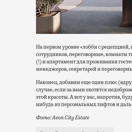
На первом уровне «лобби с рецепцией,
сотрудников, переговорные, комнаты 
(!) и апартамент для проживания госте
менеджеров, секретарей и переговорны
Наконец, добавим еще один плюс (вдруг
случае, если за вами охотятся недобро
этой красоты. А вот у вас, напротив, б
нибудь из персональных лифтов и даль
Фото: Aeon City Estate
Это офисный пентхаус с невзрачным наз