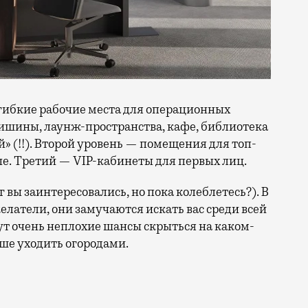
 гибкие рабочие места для операционных
тишины, лаунж-пространства, кафе, библиотека
й» (!!). Второй уровень — помещения для топ-
е. Третий — VIP-кабинеты для первых лиц.
 вы заинтересовались, но пока колеблетесь?). В
желатели, они замучаются искать вас среди всей
удут очень неплохие шансы скрыться на каком-
ше уходить огородами.
ванием F-375 (на этом невзрачности заканчиваются). С