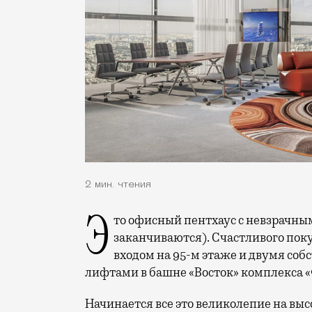
2 мин. чтения
Это офисный пентхаус с невзрачным названием F-375 (на этом невзрачности
заканчиваются). Счастливого пок
входом на 95-м этаже и двумя с
лифтами в башне «Восток» комплекса 
Начинается все это великолепие на высот