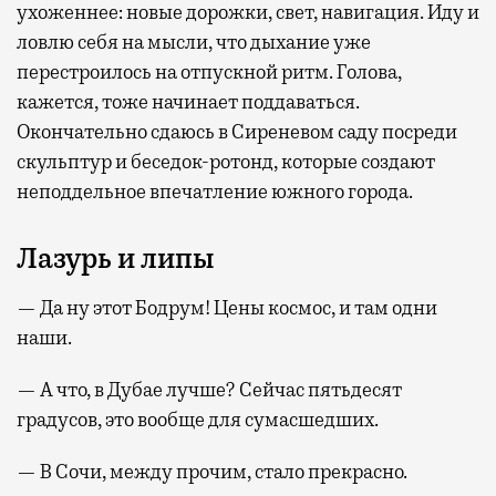
ухоженнее: новые дорожки, свет, навигация. Иду и
ловлю себя на мысли, что дыхание уже
перестроилось на отпускной ритм. Голова,
кажется, тоже начинает поддаваться.
Окончательно сдаюсь в Сиреневом саду посреди
скульптур и беседок-ротонд, которые создают
неподдельное впечатление южного города.
Лазурь и липы
— Да ну этот Бодрум! Цены космос, и там одни
наши.
— А что, в Дубае лучше? Сейчас пятьдесят
градусов, это вообще для сумасшедших.
— В Сочи, между прочим, стало прекрасно.