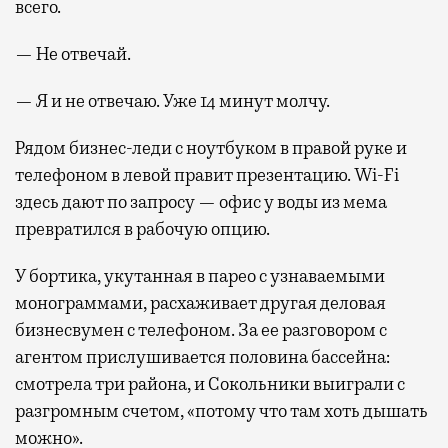
всего.
— Не отвечай.
— Я и не отвечаю. Уже 14 минут молчу.
Рядом бизнес-леди с ноутбуком в правой руке и
телефоном в левой правит презентацию. Wi-Fi
здесь дают по запросу — офис у воды из мема
превратился в рабочую опцию.
У бортика, укутанная в парео с узнаваемыми
монограммами, расхаживает другая деловая
бизнесвумен с телефоном. За ее разговором с
агентом прислушивается половина бассейна:
смотрела три района, и Сокольники выиграли с
разгромным счетом, «потому что там хоть дышать
можно».