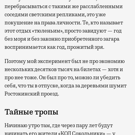
перебрасываться с такими же расслабленными
соседями светскими репликами, это уже
покушение на права личности. Те, кто называет
этот отдых «тюленьим», просто завидуют — год
без моря и без законно приобретенного загара
воспринимается как год, прожитый зря.
Поэтому мой эксперимент был не про экономию
нескольких десятков тысяч на билетах — хотя и
про нее тоже. Он был про то, можно ли убедить
себя, что ты в отпуске, когда за деревьями шумит
Ростокинский проезд.
Тайные тропы
Начинаю утро там, где через пару лет будут
начинать его жители «КОД Сокольники» — у