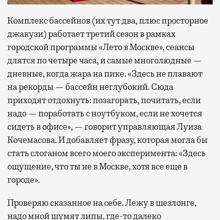
Комплекс бассейнов (их тут два, плюс просторное
джакузи) работает третий сезон в рамках
городской программы «Лето в Москве», сеансы
длятся по четыре часа, и самые многолюдные —
дневные, когда жара на пике. «Здесь не плавают
на рекорды — бассейн неглубокий. Сюда
приходят отдохнуть: позагорать, почитать, если
надо — поработать с ноутбуком, если не хочется
сидеть в офисе», — говорит управляющая Луиза
Кочемасова. И добавляет фразу, которая могла бы
стать слоганом всего моего эксперимента: «Здесь
ощущение, что ты не в Москве, хотя все еще в
городе».
Проверяю сказанное на себе. Лежу в шезлонге,
надо мной шумят липы, где-то далеко