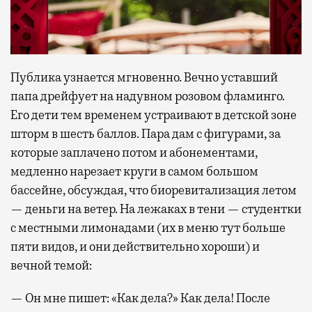
Публика узнается мгновенно. Вечно уставший
папа дрейфует на надувном розовом фламинго.
Его дети тем временем устраивают в детской зоне
шторм в шесть баллов. Пара дам с фигурами, за
которые заплачено потом и абонементами,
медленно нарезает круги в самом большом
бассейне, обсуждая, что биоревитализация летом
— деньги на ветер. На лежаках в тени — студентки
с местными лимонадами (их в меню тут больше
пяти видов, и они действительно хороши) и
вечной темой:
— Он мне пишет: «Как дела?» Как дела! После