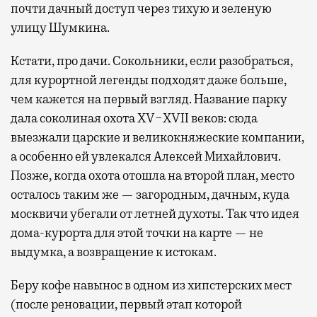
почти дачный доступ через тихую и зеленую
улицу Шумкина.
Кстати, про дачи. Сокольники, если разобраться,
для курортной легенды подходят даже больше,
чем кажется на первый взгляд. Название парку
дала соколиная охота XV−XVII веков: сюда
выезжали царские и великокняжеские компании,
а особенно ей увлекался Алексей Михайлович.
Позже, когда охота отошла на второй план, место
осталось таким же — загородным, дачным, куда
москвичи убегали от летней духоты. Так что идея
дома-курорта для этой точки на карте — не
выдумка, а возвращение к истокам.
Беру кофе навынос в одном из хипстерских мест
(после реновации, первый этап которой