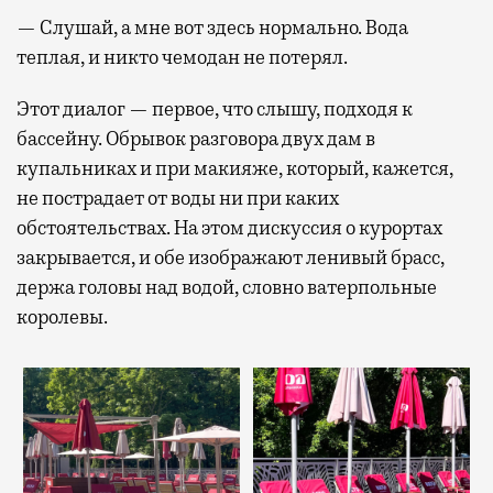
— Слушай, а мне вот здесь нормально. Вода
теплая, и никто чемодан не потерял.
Этот диалог — первое, что слышу, подходя к
бассейну. Обрывок разговора двух дам в
купальниках и при макияже, который, кажется,
не пострадает от воды ни при каких
обстоятельствах. На этом дискуссия о курортах
закрывается, и обе изображают ленивый брасс,
держа головы над водой, словно ватерпольные
королевы.