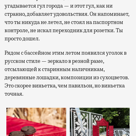
угадывается гул города — и этот гул, как ни
странно, добавляет удовольствия. Он напоминает,
что ты никуда не летел, не стоял на паспортном
контроле, не искал переходник для розетки. Ты
просто дошел.
Рядом с бассейном этим летом появился уголок в
русском стиле — зеркало в резной раме,
отсылающей к старинным наличникам,
деревянные лошадки, композиции из сухоцветов.
Это скорее виньетка, чем павильон, но виньетка
точная.