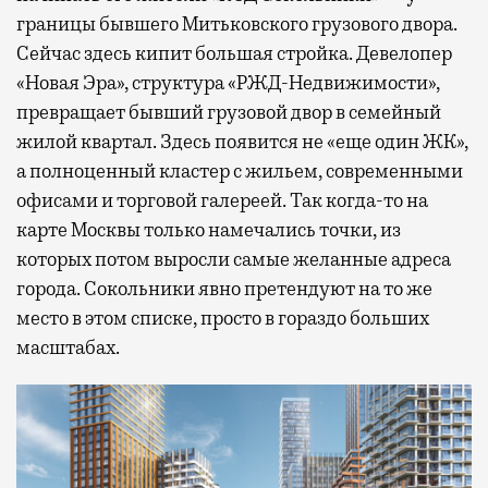
границы бывшего Митьковского грузового двора.
Сейчас здесь кипит большая стройка. Девелопер
«Новая Эра», структура «РЖД-Недвижимости»,
превращает бывший грузовой двор в семейный
жилой квартал. Здесь появится не «еще один ЖК»,
а полноценный кластер с жильем, современными
офисами и торговой галереей. Так когда-то на
карте Москвы только намечались точки, из
которых потом выросли самые желанные адреса
города. Сокольники явно претендуют на то же
место в этом списке, просто в гораздо больших
масштабах.