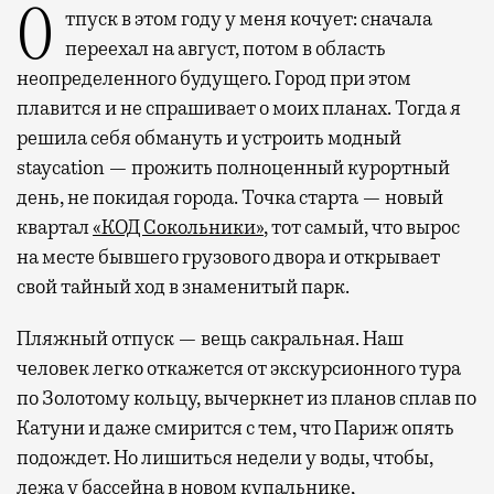
Отпуск в этом году у меня кочует: сначала
переехал на август, потом в область
неопределенного будущего. Город при этом
плавится и не спрашивает о моих планах. Тогда я
решила себя обмануть и устроить модный
staycation — прожить полноценный курортный
день, не покидая города. Точка старта — новый
квартал
«КОД Сокольники»
, тот самый, что вырос
на месте бывшего грузового двора и открывает
свой тайный ход в знаменитый парк.
Пляжный отпуск — вещь сакральная. Наш
человек легко откажется от экскурсионного тура
по Золотому кольцу, вычеркнет из планов сплав по
Катуни и даже смирится с тем, что Париж опять
подождет. Но лишиться недели у воды, чтобы,
лежа у бассейна в новом купальнике,