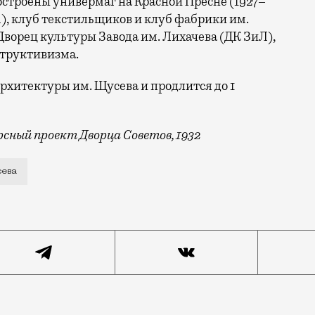
остроены у
нивермаг на Красной Пресне (1927–
4), клуб текстильщиков и клуб фабрики им.
Дворец культуры Завода им. Лихачева (ДК ЗиЛ),
структивизма.
архитектуры им. Щусева и продлится до 1
сный проект Дворца Советов, 1932
ны. Начало» будет посвящена творческому пути Леонид
сева