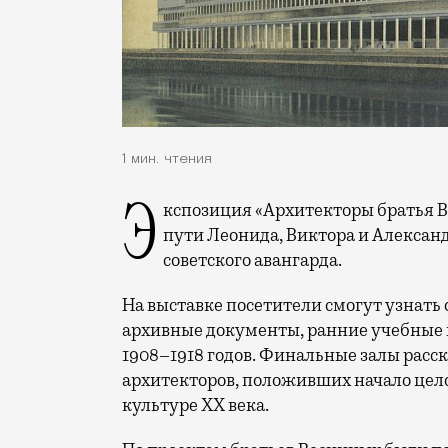
1 мин. чтения
Экспозиция «Архитекторы братья Веснины. Начало» будет посвящена творческому
пути Леонида, Виктора и Алекса
советского авангарда.
На выставке посетители смогут узнать 
архивные документы, ранние учебные 
1908–1918 годов. Финальные залы расс
архитекторов, положивших начало цел
культуре XX века.