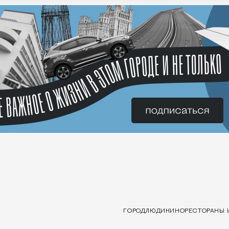
ГОРОД
ЛЮДИ
КИНО
РЕСТОРАНЫ 