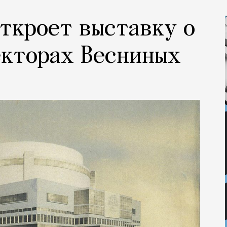
откроет выставку о
екторах Весниных