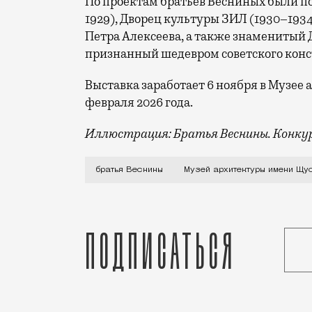
По проектам братьев Весниных были п
1929), Дворец культуры ЗИЛ (1930–193
Петра Алексеева, а также знаменитый 
признанный шедевром советского кон
Выставка заработает 6 ноября в Музее 
февраля 2026 года.
Иллюстрация: Братья Веснины. Конкур
Экспозиция «Архитекторы братья Весни
братья Веснины
Музей архитектуры имени Щу
Подписаться