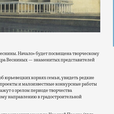
ндра Весниных — знаменитых представителей
об юрьевецких корнях семьи, увидеть редкие
проекты и малоизвестные конкурсные работы
кажут о зрелом периоде творчества
ому направлению в градостроительной