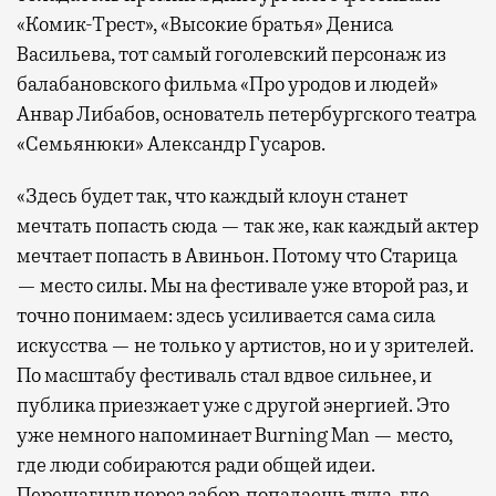
«Комик-Трест», «Высокие братья» Дениса
Васильева, тот самый гоголевский персонаж из
балабановского фильма «Про уродов и людей»
Анвар Либабов, основатель петербургского театра
«Семьянюки» Александр Гусаров.
«Здесь будет так, что каждый клоун станет
мечтать попасть сюда — так же, как каждый актер
мечтает попасть в Авиньон. Потому что Старица
— место силы. Мы на фестивале уже второй раз, и
точно понимаем: здесь усиливается сама сила
искусства — не только у артистов, но и у зрителей.
По масштабу фестиваль стал вдвое сильнее, и
публика приезжает уже с другой энергией. Это
уже немного напоминает Burning Man — место,
где люди собираются ради общей идеи.
Перешагнув через забор, попадаешь туда, где