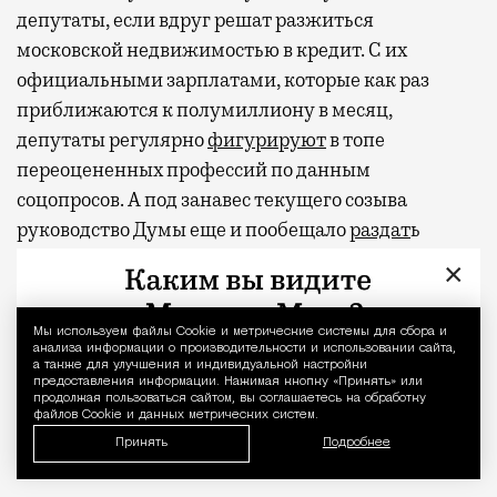
депутаты, если вдруг решат разжиться
московской недвижимостью в кредит. С их
официальными зарплатами, которые как раз
приближаются к полумиллиону в месяц,
депутаты регулярно
фигурируют
в топе
переоцененных профессий по данным
соцопросов. А под занавес текущего созыва
руководство Думы еще и пообещало
раздат
ь
парламентариям 2 млрд рублей (сэкономленные в
×
бюджете нижней палаты) в виде премий.
Мы используем файлы Сookie и метрические системы для сбора и
Уведомление 
Фото и видео: @amiran696969
анализа информации о производительности и использовании сайта,
а также для улучшения и индивидуальной настройки
предоставления информации. Нажимая кнопку «Принять» или
Видео с репликой из интервью народного избранника
Владислав Даванков
продолжая пользоваться сайтом, вы соглашаетесь на обработку
файлов Cookie и данных метрических систем.
Принять
Подробнее