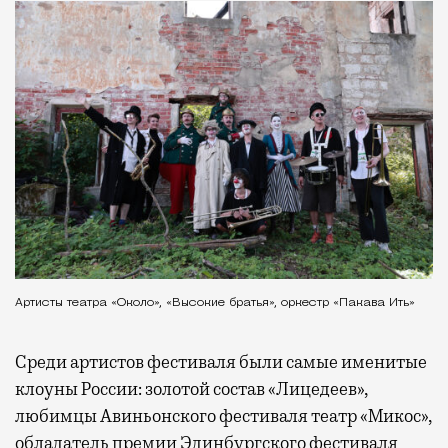
Артисты театра «Около», «Высокие братья», оркестр «Пакава Ить»
Среди артистов фестиваля были самые именитые
клоуны России: золотой состав «Лицедеев»,
любимцы Авиньонского фестиваля театр «Микос»,
обладатель премии Эдинбургского фестиваля