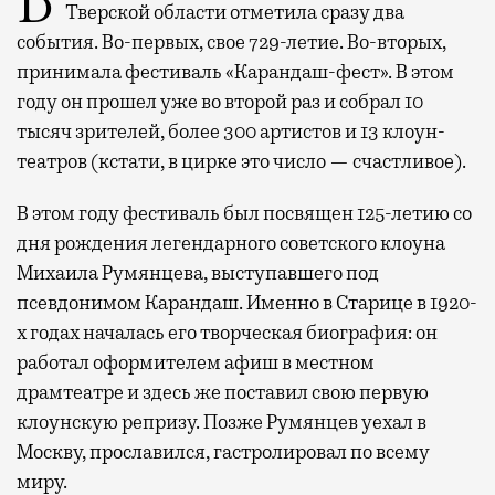
В минувший уикенд маленькая Старица в
Тверской области отметила сразу два
события. Во-первых, свое 729-летие. Во-вторых,
принимала фестиваль «Карандаш-фест». В этом
году он прошел уже во второй раз и собрал 10
тысяч зрителей, более 300 артистов и 13 клоун-
театров (кстати, в цирке это число — счастливое).
В этом году фестиваль был посвящен 125-летию со
дня рождения легендарного советского клоуна
Михаила Румянцева, выступавшего под
псевдонимом Карандаш. Именно в Старице в 1920-
х годах началась его творческая биография: он
работал оформителем афиш в местном
драмтеатре и здесь же поставил свою первую
клоунскую репризу. Позже Румянцев уехал в
Москву, прославился, гастролировал по всему
миру.