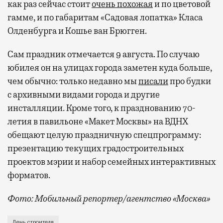
как раз сейчас стоит
очень похожая
и по цветовой
гамме, и по габаритам «Садовая лопатка» Класа
Олденбурга и Кошье ван Брюгген.
Сам праздник отмечается 9 августа. По случаю
юбилея он на улицах города заметен куда больше,
чем обычно: только недавно мы
писали
про будки
с архивными видами города и другие
инсталляции. Кроме того, к празднованию 70-
летия в павильоне «Макет Москвы» на ВДНХ
обещают целую праздничную спецпрограмму:
презентацию текущих градостроительных
проектов мэрии и набор семейных интерактивных
форматов.
Фото: Мобильный репортер/агентство «Москва»
Это каска в фирменных цветах департамента строит
День строителя