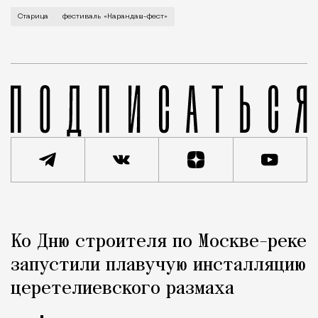
В минувший уикенд маленькая Старица в Тверской об
Старица
фестиваль «Карандаш-фест»
Реклама
Редакция Москвич Mag
Ко Дню строителя по Москве-реке
Город
запустили плавучую инсталляцию
церетелиевского размаха