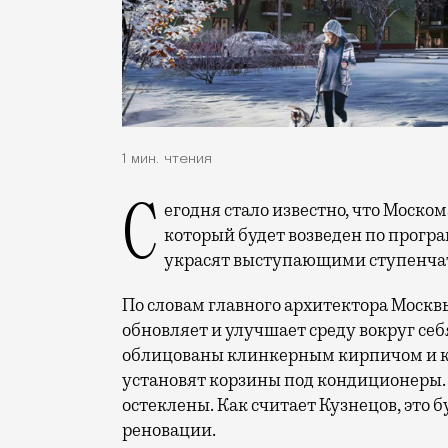
1 мин. чтения
Сегодня стало известно, что Моск
который будет возведен по програ
украсят выступающими ступенча
По словам главного архитектора Москв
обновляет и улучшает среду вокруг себ
облицованы клинкерным кирпичом и ка
установят корзины под кондиционеры.
остеклены. Как считает Кузнецов, это 
реновации.