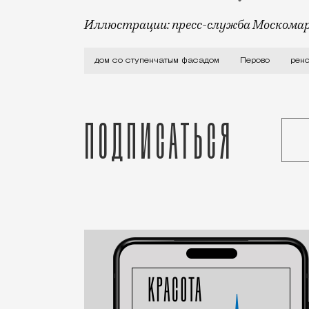
Иллюстрации: пресс-служба Моском
Сегодня стало известно, что Москомар
дом со ступенчатым фасадом
Перово
рен
Подписаться
Статья
Редакция Москвич Mag
Город