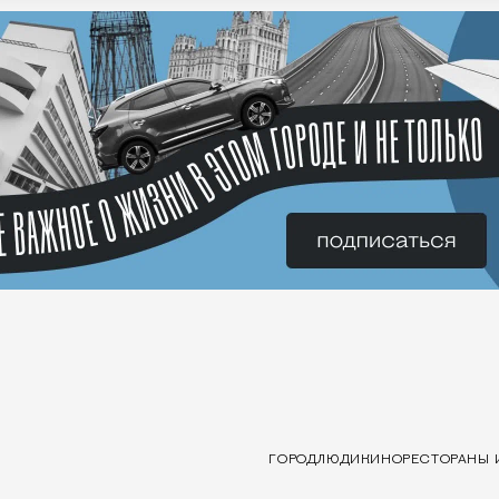
ГОРОД
ЛЮДИ
КИНО
РЕСТОРАНЫ 