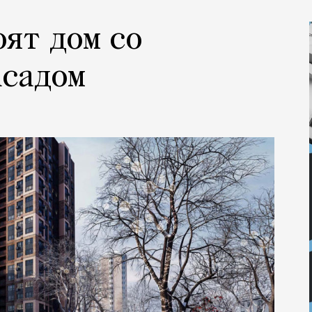
оят дом со
асадом