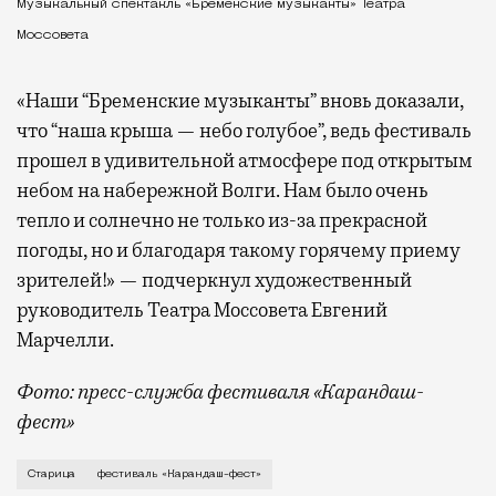
Музыкальный спектакль «Бременские музыканты» Театра
Моссовета
«Наши “Бременские музыканты” вновь доказали,
что “наша крыша — небо голубое”, ведь фестиваль
прошел в удивительной атмосфере под открытым
небом на набережной Волги. Нам было очень
тепло и солнечно не только из-за прекрасной
погоды, но и благодаря такому горячему приему
зрителей!» — подчеркнул художественный
руководитель Театра Моссовета Евгений
Марчелли.
Фото: пресс-служба фестиваля «Карандаш-
фест»
В минувший уикенд маленькая Старица в Тверской об
Старица
фестиваль «Карандаш-фест»