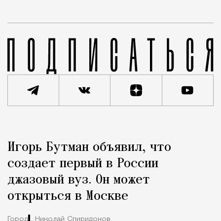
Реклама
Редакция Москвич Mag
Игорь Бутман объявил, что
Город
создает первый в России
джазовый вуз. Он может
открыться в Москве
Город
Николай Спиридонов