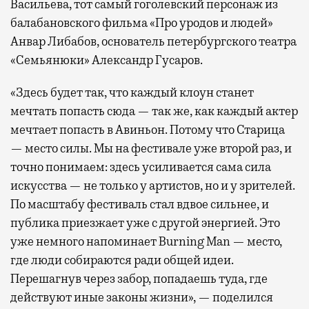
Васильева, тот самый гоголевский персонаж из
балабановского фильма «Про уродов и людей»
Анвар Либабов, основатель петербургского театра
«Семьянюки» Александр Гусаров.
«Здесь будет так, что каждый клоун станет
мечтать попасть сюда — так же, как каждый актер
мечтает попасть в Авиньон. Потому что Старица
— место силы. Мы на фестивале уже второй раз, и
точно понимаем: здесь усиливается сама сила
искусства — не только у артистов, но и у зрителей.
По масштабу фестиваль стал вдвое сильнее, и
публика приезжает уже с другой энергией. Это
уже немного напоминает Burning Man — место,
где люди собираются ради общей идеи.
Перешагнув через забор, попадаешь туда, где
действуют иные законы жизни», — поделился