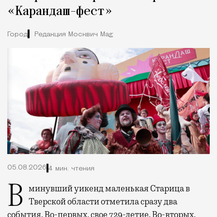
«Карандаш-фест»
Город
Редакция Москвич Mag
05.08.2026
4 мин. чтения
В минувший уикенд маленькая Старица в
Тверской области отметила сразу два
события. Во-первых, свое 729-летие. Во-вторых,