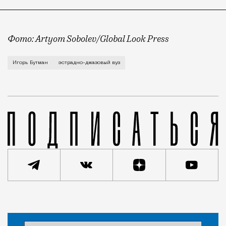
Фото: Artyom Sobolev/Global Look Press
Об этом народный артист России и джазмен Игорь Бу
Игорь Бутман
эстрадно-джазовый вуз
Новость
Николай Спиридонов
Город