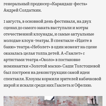
генеральный продюсер «Карандаш-феста»
Андрей Солдаткин.
1 августа, в основной день фестиваля, на двух
сценах до самого заката выступали и мэтры
отечественной клоунады, и самые актуальные
молодые клоун-театры. В спектакле «Идите в
баню» театра «Неболет» в один момент на сцене
оказалась целая толпа детей. А «Гамлет» с
артистами театра «Около» в постановке
номинантки «Золотой маски» Саши Толстошевой
был построен на деконструкции самой идеи
спектакля. Клоуны кормили зрителей кабачковой
икрой и искали среди них Гамлета и Офелию.