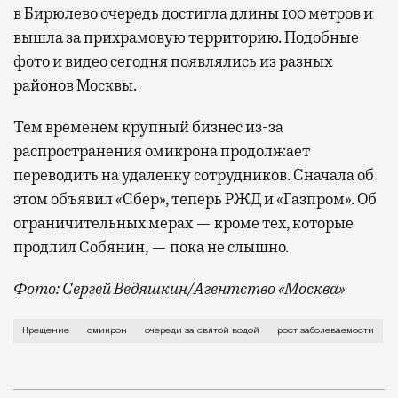
в Бирюлево очередь
достигла
длины 100 метров и
вышла за прихрамовую территорию. Подобные
фото и видео сегодня
появлялись
из разных
районов Москвы.
Тем временем крупный бизнес из-за
распространения омикрона продолжает
переводить на удаленку сотрудников. Сначала об
этом объявил «Сбер», теперь РЖД и «Газпром». Об
ограничительных мерах — кроме тех, которые
продлил Собянин, — пока не слышно.
Фото: Сергей Ведяшкин/Агентство «Москва»
Праздник Крещения в этом году крайне неудачно сме
Крещение
омикрон
очереди за святой водой
рост заболеваемости