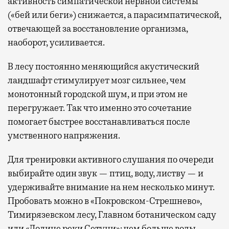
активность симпатической нервной системы
(«бей или беги») снижается, а парасимпатической,
отвечающей за восстановление организма,
наоборот, усиливается.
В лесу постоянно меняющийся акустический
ландшафт стимулирует мозг сильнее, чем
монотонный городской шум, и при этом не
перегружает. Так что именно это сочетание
помогает быстрее восстанавливаться после
умственного напряжения.
Для тренировки активного слушания по очереди
выбирайте один звук — птиц, воду, листву — и
удерживайте внимание на нем несколько минут.
Пробовать можно в «Покровском-Стрешнево»,
Тимирязевском лесу, Главном ботаническом саду
или «Долине реки Сетуни»: чем больше воды,