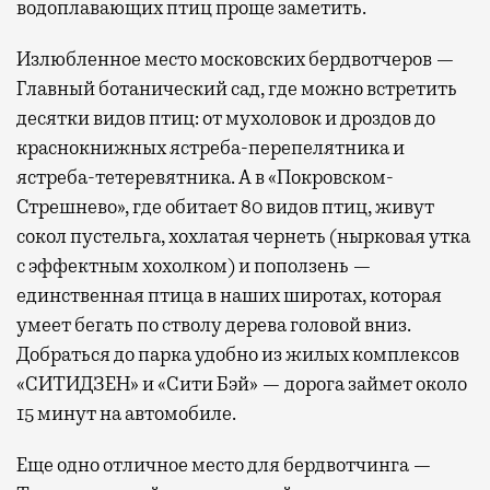
водоплавающих птиц проще заметить.
Излюбленное место московских бердвотчеров —
Главный ботанический сад, где можно встретить
десятки видов птиц: от мухоловок и дроздов до
краснокнижных ястреба-перепелятника и
ястреба-тетеревятника. А в «Покровском-
Стрешнево», где обитает 80 видов птиц, живут
сокол пустельга, хохлатая чернеть (нырковая утка
с эффектным хохолком) и поползень —
единственная птица в наших широтах, которая
умеет бегать по стволу дерева головой вниз.
Добраться до парка удобно из жилых комплексов
«СИТИДЗЕН» и «Сити Бэй» — дорога займет около
15 минут на автомобиле.
Еще одно отличное место для бердвотчинга —