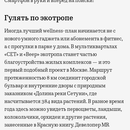
Смартфон в руки и вперед на поиски!
Гулять по экотропе
Иногда лучший wellness-план начинается не с
нового умного гаджета или абонемента в фитнес,
а с прогулки в парке у дома. В мультикварталах
«СЕТ» и «Веер» экотропа станет частью
благоустройства жилых комплексов — и это
первый подобный проект в Москве. Маршрут
протяженностью 8 км соединит городской
бульвар и внутренние дворы с природным
заказником «Долина реки Сетуни», где
насчитывается 384 вида растений. В разное время
года здесь можно увидеть первоцветы, ландыши,
колокольчики, орхидеи и другие растения,
занесенные в Красную книгу. Девелопер MR