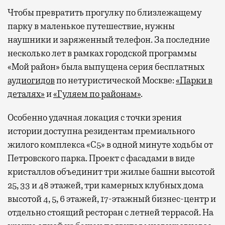
Чтобы превратить прогулку по близлежащему
парку в маленькое путешествие, нужны
наушники и заряженный телефон. За последние
несколько лет в рамках городской программы
«Мой район» была выпущена серия бесплатных
аудиогидов
по нетуристической Москве:
«Парки в
деталях»
и
«Гуляем по районам»
.
Особенно удачная локация с точки зрения
истории доступна резидентам премиального
жилого комплекса «С5»
в одной минуте ходьбы от
Петровского парка. Проект с фасадами в виде
кристаллов объединит три жилые башни высотой
25, 33 и 48 этажей, три камерных клубных дома
высотой 4, 5, 6 этажей, 17-этажный бизнес-центр и
отдельно стоящий ресторан с летней террасой. На