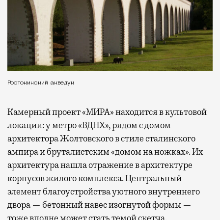
Ростокинский акведук
Камерный проект «МИРА» находится в культовой
локации: у метро «ВДНХ», рядом с домом
архитектора Жолтовского в стиле сталинского
ампира и бруталистским «домом на ножках». Их
архитектура нашла отражение в архитектуре
корпусов жилого комплекса. Центральный
элемент благоустройства уютного внутреннего
двора — бетонный навес изогнутой формы —
тоже вполне может стать темой скетча.