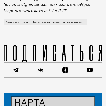
Водкина «Купание красного коня», 1912, «Чудо
Георгия о змие», начало XV в./ГТГ
Экспозиция посвящена, как можно догадаться, даже 
Авангард и икона
Третьяковская галерея на Крымском Валу
Статья
Кирилл Романов
Город