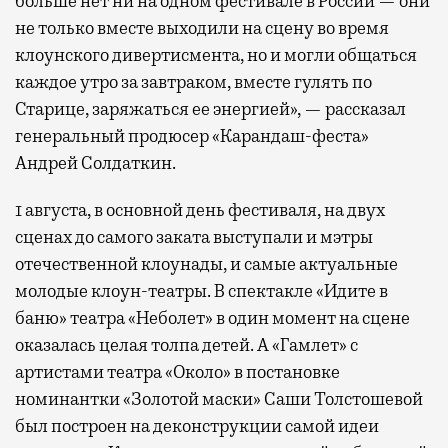
больше нет ни на одном фестивале в России — они
не только вместе выходили на сцену во время
клоунского дивертисмента, но и могли общаться
каждое утро за завтраком, вместе гулять по
Старице, заряжаться ее энергией», — рассказал
генеральный продюсер «Карандаш-феста»
Андрей Солдаткин.
1 августа, в основной день фестиваля, на двух
сценах до самого заката выступали и мэтры
отечественной клоунады, и самые актуальные
молодые клоун-театры. В спектакле «Идите в
баню» театра «Неболет» в один момент на сцене
оказалась целая толпа детей. А «Гамлет» с
артистами театра «Около» в постановке
номинантки «Золотой маски» Саши Толстошевой
был построен на деконструкции самой идеи