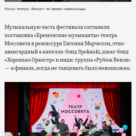
Клоун театра «Микос» во время кавалькады
Музыкальную часть фестиваля составили
постановка «Бременские музыканты» театра
Моссовета в режиссуре Евгения Марчелли, этно-
авангардный а капелла-бэнд Spokanki, джаз-бэнд
«Хоронько Оркестр» и инди-группа «Рубеж Веков»
— в финале, когда не танцевать было невозможно.