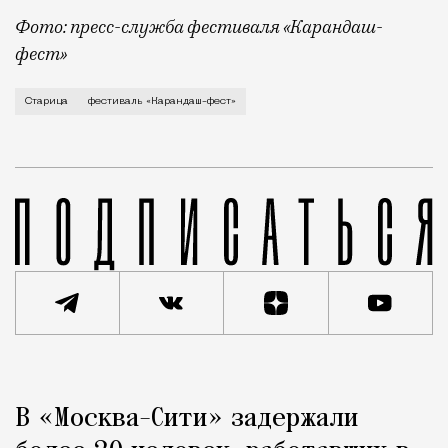
Фото: пресс-служба фестиваля «Карандаш-
фест»
В минувший уикенд маленькая Старица в Тверской об
Старица
фестиваль «Карандаш-фест»
Реклама
Редакция Москвич Mag
В «Москва-Сити» задержали
Город