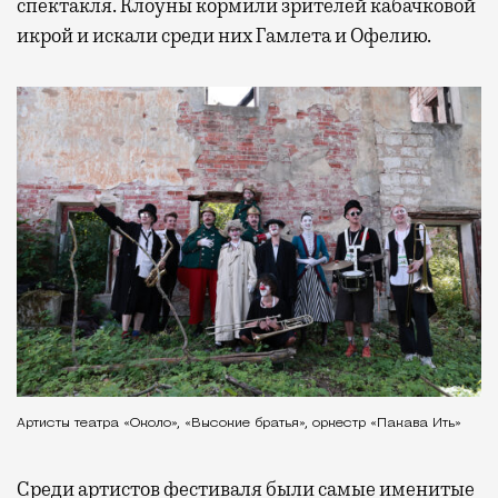
спектакля. Клоуны кормили зрителей кабачковой
икрой и искали среди них Гамлета и Офелию.
Артисты театра «Около», «Высокие братья», оркестр «Пакава Ить»
Среди артистов фестиваля были самые именитые