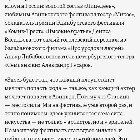
клоуны России: золотой состав «Лицедеев»,
любимцы Авиньонского фестиваля театр «Микос»,
обладатель премии Эдинбургского фестиваля
«Комик-Трест», «Высокие братья» Дениса
Васильева, тот самый гоголевский персонаж из
балабановского фильма «Про уродов и людей»
Анвар Либабов, основатель петербургского театра
«Семьянюки» Александр Гусаров.
«Здесь будет так, что каждый клоун станет
мечтать попасть сюда — так же, как каждый актер
мечтает попасть в Авиньон. Потому что Старица
— место силы. Мы на фестивале уже второй раз, и
точно понимаем: здесь усиливается сама сила
искусства — не только у артистов, но и у зрителей.
По масштабу фестиваль стал вдвое сильнее, и
публика приезжает уже с другой энергией. Это