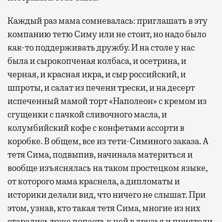
Каждый раз мама сомневалась: приглашать в эту
компанию тетю Симу или не стоит, но надо было
как-то поддерживать дружбу. И на столе у нас
была и сырокопченая колбаса, и осетрина, и
черная, и красная икра, и сыр российский, и
шпроты, и салат из печени трески, и на десерт
испеченный мамой торт «Наполеон» с кремом из
сгущенки с пачкой сливочного масла, и
колумбийский кофе с конфетами ассорти в
коробке. В общем, все из тети-Симиного заказа. А
тетя Сима, подвыпив, начинала материться и
вообще изъяснялась на таком простецком языке,
от которого мама краснела, а дипломаты и
историки делали вид, что ничего не слышат. При
этом, узнав, кто такая тетя Сима, многие из них
старались тоже попасть к ней в друзья и приятели,