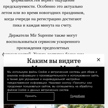
формальностей вернет ощущение
предсказуемости. Особенно это актуально
летом или во время новогодних праздников,
когда очереди на регистрацию достигают
пика и каждая минута на счету.
Держатели Mir Supreme также могут
воспользоваться сервисом ускоренного
прохождения предполетных
формальностей.
Услуга доступна более чем
×
в 25 российских аэропортах.
Tcпециальный проектКаждый москвич знает — отпуск нач
В «Ястребе» Уилл Феррелл в
Мы используем файлы Сookie и метрические системы для сбора и
Уведомление 
анализа информации о производительности и использовании сайта,
одиночку ломает старую добрую
а также для улучшения и индивидуальной настройки
предоставления информации. Нажимая кнопку «Принять» или
комедию и бьет мимо лунки
продолжая пользоваться сайтом, вы соглашаетесь на обработку
файлов Cookie и данных метрических систем.
Принять
Подробнее
Кино
Ярослав Забалуев