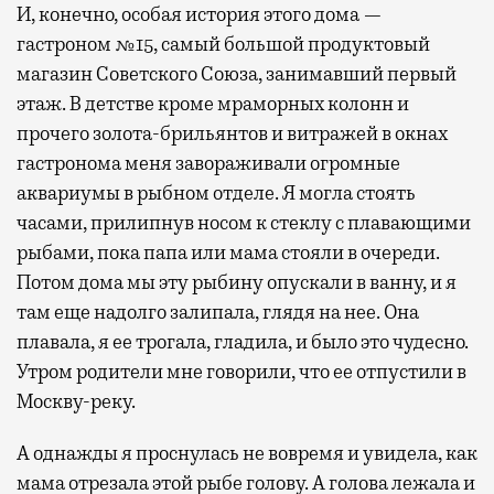
И, конечно, особая история этого дома —
гастроном №15, самый большой продуктовый
магазин Советского Союза, занимавший первый
этаж. В детстве кроме мраморных колонн и
прочего золота-брильянтов и витражей в окнах
гастронома меня завораживали огромные
аквариумы в рыбном отделе. Я могла стоять
часами, прилипнув носом к стеклу с плавающими
рыбами, пока папа или мама стояли в очереди.
Потом дома мы эту рыбину опускали в ванну, и я
там еще надолго залипала, глядя на нее. Она
плавала, я ее трогала, гладила, и было это чудесно.
Утром родители мне говорили, что ее отпустили в
Москву-реку.
А однажды я проснулась не вовремя и увидела, как
мама отрезала этой рыбе голову. А голова лежала и