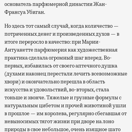
основатель парфюмерной династии Жан-
Франсуа Убиган.
Но здесь тот самый случай, когда количество —
потраченных денег и произведенных духов — в
итоге переросло в качество: при Марии-
Антуанетте парфюмерия как художественная
практика сделала огромный шаг вперед. Во-
первых, избавилась от своего аптечного душка
(духами наконец перестали лечить всевозможные
хвори) и окончательно перешла в область
искусства и удовольствий, во-вторых, стала
тоньше и звонче. Тяжелые и грузные формулы с
натуральным цибетом и прочей животиной ушли
в прошлое — им королева, регулярно cбегавшая от
невыносимых тягот жизни при дворе на лоно
природы в свое небольшое, очень изящное шато