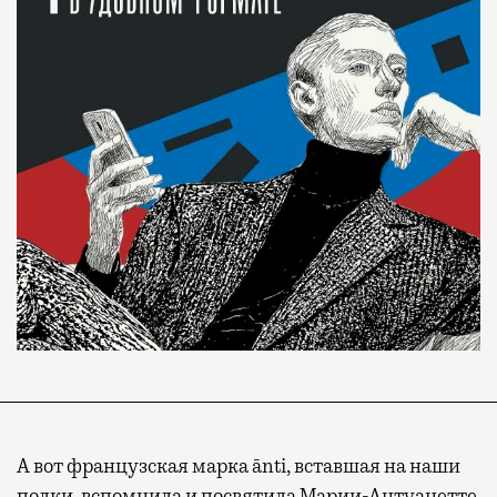
А вот французская марка ānti, вставшая на наши
полки, вспомнила и посвятила Марии-Антуанетте