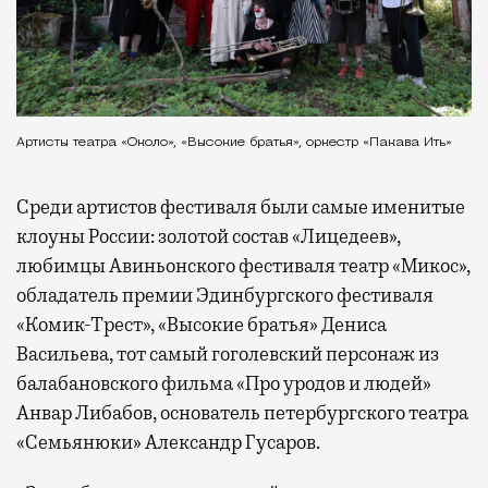
Артисты театра «Около», «Высокие братья», оркестр «Пакава Ить»
Среди артистов фестиваля были самые именитые
клоуны России: золотой состав «Лицедеев»,
любимцы Авиньонского фестиваля театр «Микос»,
обладатель премии Эдинбургского фестиваля
«Комик-Трест», «Высокие братья» Дениса
Васильева, тот самый гоголевский персонаж из
балабановского фильма «Про уродов и людей»
Анвар Либабов, основатель петербургского театра
«Семьянюки» Александр Гусаров.