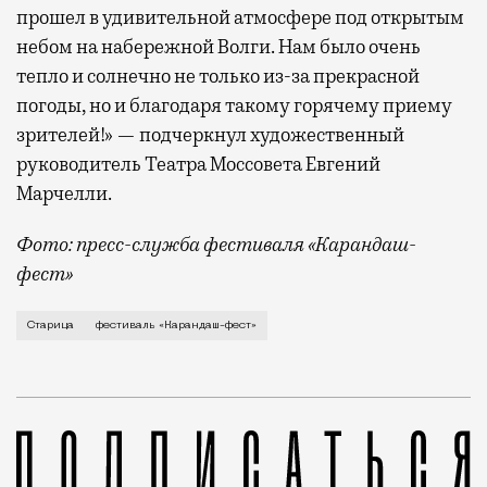
прошел в удивительной атмосфере под открытым
небом на набережной Волги. Нам было очень
тепло и солнечно не только из-за прекрасной
погоды, но и благодаря такому горячему приему
зрителей!» — подчеркнул художественный
руководитель Театра Моссовета Евгений
Марчелли.
Фото: пресс-служба фестиваля «Карандаш-
фест»
В минувший уикенд маленькая Старица в Тверской об
Старица
фестиваль «Карандаш-фест»