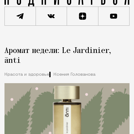
Реклама
Редакция Москвич Mag
Аромат недели: Le Jardinier,
Город
ānti
Красота и здоровье
Ксения Голованова