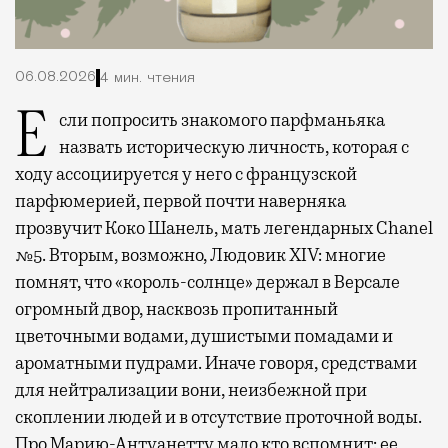
06.08.2026
4 мин. чтения
Если попросить знакомого парфманьяка
назвать историческую личность, которая с
ходу ассоциируется у него с французской
парфюмерией, первой почти наверняка
прозвучит Коко Шанель, мать легендарных Chanel
№5. Вторым, возможно, Людовик XIV: многие
помнят, что «король-солнце» держал в Версале
огромный двор, насквозь пропитанный
цветочными водами, душистыми помадами и
ароматными пудрами. Иначе говоря, средствами
для нейтрализации вони, неизбежной при
скоплении людей и в отсутствие проточной воды.
Про Марию-Антуанетту мало кто вспомнит: ее