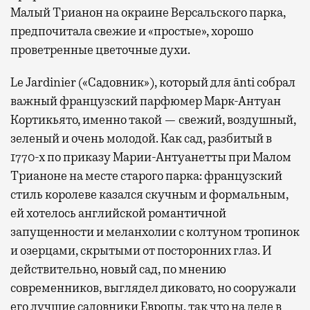
Малый Трианон на окраине Версальского парка,
предпочитала свежие и «простые», хорошо
проветренные цветочные духи.
Le Jardinier («Садовник»), который для ānti собрал
важный французский парфюмер Марк-Антуан
Кортикьято, именно такой — свежий, воздушный,
зеленый и очень молодой. Как сад, разбитый в
1770-х по приказу Марии-Антуанетты при Малом
Трианоне на месте старого парка: французский
стиль королеве казался скучным и формальным,
ей хотелось английской романтичной
запущенности и меланхолии с колтуном тропинок
и озерцами, скрытыми от посторонних глаз. И
действительно, новый сад, по мнению
современников, выглядел диковато, но сооружали
его лучшие садовники Европы, так что на деле в