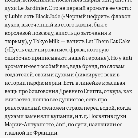
духи Le Jardinier. Это не первый аромат в ее честь:
у Lubin есть Black Jade («Черный нефрит»: флакон
духов, высеченный из этого камня, был с
королевой повсюду, вплоть до заточения в
тюрьму), у Tokyo Milk — ваниль Let Them Eat Cake
(«Пусть едят пирожные», фраза, которую
ошибочно приписывают нашей героине). Но у ānti
аромат имеет особый вес, ведь бренд, по словам
создателей, своими духами фиксирует вехи в
истории парфюмерии. Есть в линейке красивая
вещь про благовония Древнего Египта, откуда, как
считается, пошло все душистое, есть про
ренессансный феномен страха перед водой, когда
духами заменяли купания, и т. д. Посвятив духи
Марии-Антуанетте, ānti, по сути, назначили ее
главной по Франции.