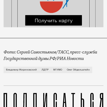
Фото: Сергей Савостьянов/ТАСС, пресс-служба
Государственной думы РФ/РИА Новости
Конференция открылась сегодня в МГИМО. Причину, 
Владимир Жириновский
ЛДПР
МГИМО
Олег Эйдельштейн