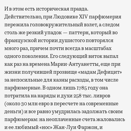
И в этом есть историческая правда.
Действительно, при Людовике XIV парфюмерия
пережила головокружительный взлет, а следом
столь же резкий упадок — паттерн, который во
французской истории душистого повторялся
много раз, причем почти всегда в масштабах
одного поколения. Его следующий виток выпал
как раз на времена Марии-Антуанетты, еще при
жизни получившей прозвище «мадам Дефицит»
за непосильные для казны расходы, в том числе
парфюмерные. В одном лишь 1785 году она
потратила на наряды и духи 258 тыс. ливров
(около 30 млн евро в пересчете на современные
деньги) и все равно умудрилась задолжать своим
парфюмерам: на неоплаченные счета жаловались
и ее любимый «нос» Жан-Луи Фаржон, и