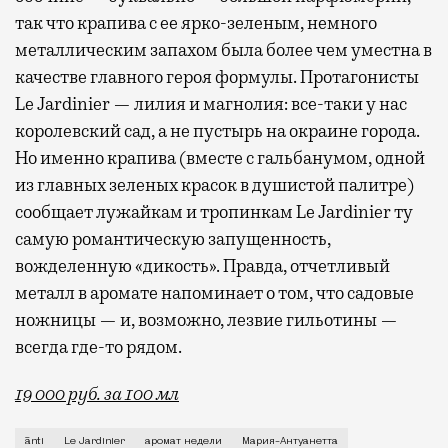
так что крапива с ее ярко-зеленым, немного
металлическим запахом была более чем уместна в
качестве главного героя формулы. Протагонисты
Le Jardinier — лилия и магнолия: все-таки у нас
королевский сад, а не пустырь на окраине города.
Но именно крапива (вместе с гальбанумом, одной
из главных зеленых красок в душистой палитре)
сообщает лужайкам и тропинкам Le Jardinier ту
самую романтическую запущенность,
вожделенную «дикость». Правда, отчетливый
металл в аромате напоминает о том, что садовые
ножницы — и, возможно, лезвие гильотины —
всегда где-то рядом.
19 000 руб. за 100 мл
Если попросить знакомого парфманьяка назвать исто
ānti
Le Jardinier
аромат недели
Мария-Антуанетта