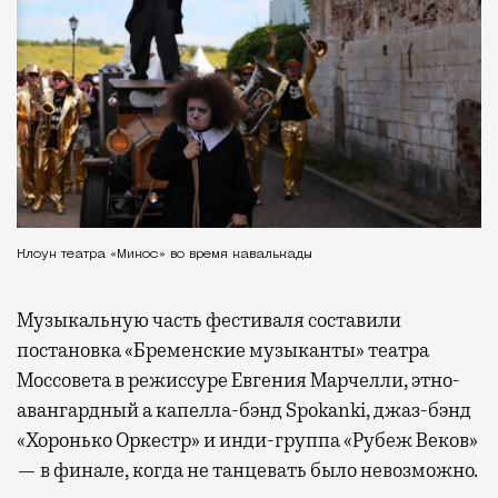
Клоун театра «Микос» во время кавалькады
Музыкальную часть фестиваля составили
постановка «Бременские музыканты» театра
Моссовета в режиссуре Евгения Марчелли, этно-
авангардный а капелла-бэнд Spokanki, джаз-бэнд
«Хоронько Оркестр» и инди-группа «Рубеж Веков»
— в финале, когда не танцевать было невозможно.