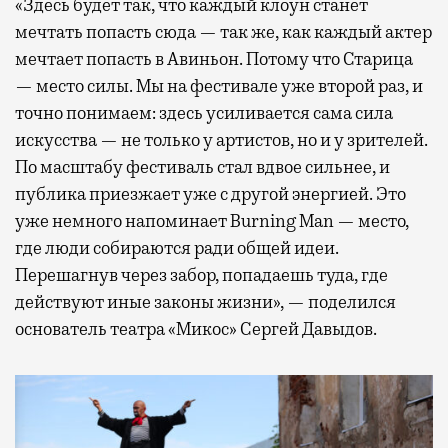
«Здесь будет так, что каждый клоун станет
мечтать попасть сюда — так же, как каждый актер
мечтает попасть в Авиньон. Потому что Старица
— место силы. Мы на фестивале уже второй раз, и
точно понимаем: здесь усиливается сама сила
искусства — не только у артистов, но и у зрителей.
По масштабу фестиваль стал вдвое сильнее, и
публика приезжает уже с другой энергией. Это
уже немного напоминает Burning Man — место,
где люди собираются ради общей идеи.
Перешагнув через забор, попадаешь туда, где
действуют иные законы жизни», — поделился
основатель театра «Микос» Сергей Давыдов.