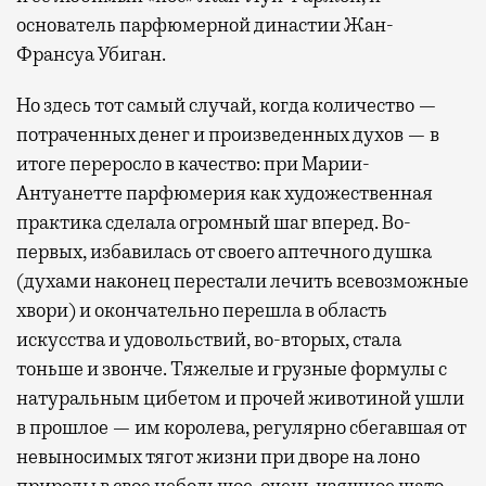
основатель парфюмерной династии Жан-
Франсуа Убиган.
Но здесь тот самый случай, когда количество —
потраченных денег и произведенных духов — в
итоге переросло в качество: при Марии-
Антуанетте парфюмерия как художественная
практика сделала огромный шаг вперед. Во-
первых, избавилась от своего аптечного душка
(духами наконец перестали лечить всевозможные
хвори) и окончательно перешла в область
искусства и удовольствий, во-вторых, стала
тоньше и звонче. Тяжелые и грузные формулы с
натуральным цибетом и прочей животиной ушли
в прошлое — им королева, регулярно cбегавшая от
невыносимых тягот жизни при дворе на лоно