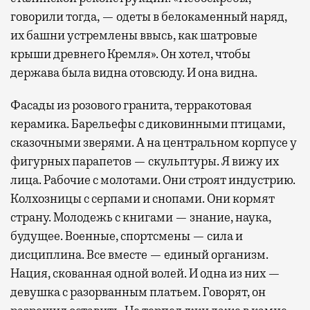
говорили тогда, — одеты в белокаменный наряд,
их башни устремлены ввысь, как шатровые
крыши древнего Кремля». Он хотел, чтобы
держава была видна отовсюду. И она видна.
Фасады из розового гранита, терракотовая
керамика. Барельефы с диковинными птицами,
сказочными зверями. А на центральном корпусе у
фигурных парапетов — скульптуры. Я вижу их
лица. Рабочие с молотами. Они строят индустрию.
Колхозницы с серпами и снопами. Они кормят
страну. Молодежь с книгами — знание, наука,
будущее. Военные, спортсмены — сила и
дисциплина. Все вместе — единый организм.
Нация, скованная одной волей. И одна из них —
девушка с разорванным платьем. Говорят, он