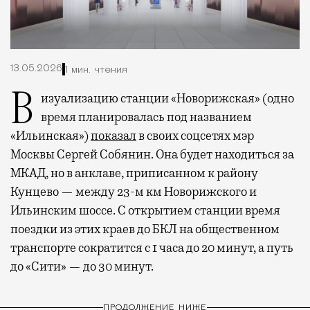
13.05.2026
1 мин. чтения
Визуализацию станции «Новорижская» (одно
время планировалась под названием
«Ильинская»)
показал
в своих соцсетях мэр
Москвы Сергей Собянин. Она будет находиться за
МКАД, но в анклаве, приписанном к району
Кунцево — между 23-м км Новорижского и
Ильинским шоссе. С открытием станции время
поездки из этих краев до БКЛ на общественном
транспорте сократится с 1 часа до 20 минут, а путь
до «Сити» — до 30 минут.
ПРОДОЛЖЕНИЕ НИЖЕ