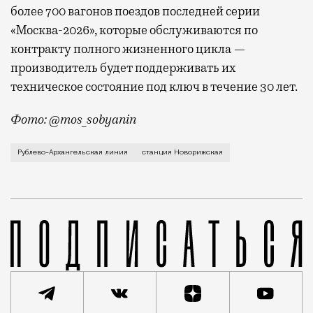
более 700 вагонов поездов последней серии
«Москва-2026», которые обслуживаются по
контракту полного жизненного цикла —
производитель будет поддерживать их
техническое состояние под ключ в течение 30 лет.
Фото: @mos_sobyanin
Визуализацию станции «Новорижская» (одно время пл
Рублево-Архангельская линия
станция Новорижская