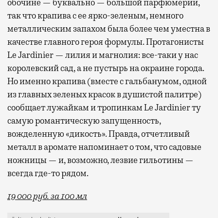
обочине — буквально — большой парфюмерии,
так что крапива с ее ярко-зеленым, немного
металлическим запахом была более чем уместна в
качестве главного героя формулы. Протагонисты
Le Jardinier — лилия и магнолия: все-таки у нас
королевский сад, а не пустырь на окраине города.
Но именно крапива (вместе с гальбанумом, одной
из главных зеленых красок в душистой палитре)
сообщает лужайкам и тропинкам Le Jardinier ту
самую романтическую запущенность,
вожделенную «дикость». Правда, отчетливый
металл в аромате напоминает о том, что садовые
ножницы — и, возможно, лезвие гильотины —
всегда где-то рядом.
19 000 руб. за 100 мл