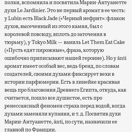
полки, вспомнила и посвятила Марии-Антуанетте
духи Le Jardinier. Это не первый аромат в ее честь:
у Lubin есть Black Jade («Черный нефрит»: флакон
духов, высеченный из этого камня, был с
королевой повсюду, вплоть до заточения в
тюрьму), у Tokyo Milk — ваниль Let Them Eat Cake
(«Пусть едят пирожные», фраза, которую
ошибочно приписывают нашей героине). Но у ānti
аромат имеет особый вес, ведь бренд, по словам
создателей, своими духами фиксирует вехи в
истории парфюмерии. Есть в линейке красивая
вещь про благовония Древнего Египта, откуда, как
считается, пошло все душистое, есть про
ренессансный феномен страха перед водой, когда
духами заменяли купания, и т. д. Посвятив духи
Марии-Антуанетте, ānti, по сути, назначили ее
главной по Франции.