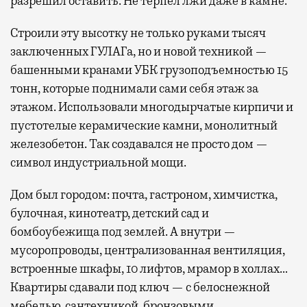
разрешил оставить. Не терпел лжи даже в камне.
Строили эту высотку не только руками тысяч
заключенных ГУЛАГа, но и новой техникой —
башенными кранами УБК грузоподъемностью 15
тонн, которые поднимали сами себя этаж за
этажом. Использовали многодырчатые кирпичи и
пустотелые керамические камни, монолитный
железобетон. Так создавался не просто дом —
символ индустриальной мощи.
Дом был городом: почта, гастроном, химчистка,
булочная, кинотеатр, детский сад и
бомбоубежища под землей. А внутри —
мусоропроводы, централизованная вентиляция,
встроенные шкафы, 10 лифтов, мрамор в холлах…
Квартиры сдавали под ключ — с белоснежной
мебелью, сантехникой, бронзовыми