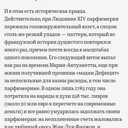
И в этом есть историческая правда.
Действительно, при Людовике XIV парфюмерия
пережила головокружительный взлет, а следом
столь же резкий упадок — паттерн, который во
французской истории душистого повторялся
много раз, причем почти всегда в масштабах
одного поколения. Его следующий виток выпал
как раз на времена Марии-Антуанетты, еще при
жизни получившей прозвище «мадам Дефицит»
за непосильные для казны расходы, в том числе
парфюмерные. В одном лишь 1785 году она
потратила на наряды и духи 258 тыс. ливров
(около 30 млн евро в пересчете на современные
деньги) и все равно умудрилась задолжать своим
парфюмерам: на неоплаченные счета жаловались
и ее любимый «нос» Жан-Луи Фаржон, и