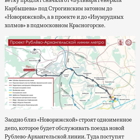
ветку продлят сначала от «Бульвара Генерала
Карбышева» под Строгинским затоном до
«Новорижской», а в проекте и до «Изумрудных
холмов» в подмосковном Красногорске.
Заодно близ «Новорижской» строят одноименное
депо, которое будет обслуживать поезда новой
Рублево-Архангельской линии. Туда поступят