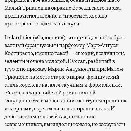
природы в свое небольшое, очень изящное шато
Малый Трианон на окраине Версальского парка,
предпочитала свежие и «простые», хорошо
проветренные цветочные духи.
Le Jardinier («Садовник»), который для ānti собрал
важный французский парфюмер Марк-Антуан
Кортикьято, именно такой — свежий, воздушный,
зеленый и очень молодой. Как сад, разбитый в
1770-х по приказу Марии-Антуанетты при Малом
Трианоне на месте старого парка: французский
стиль королеве казался скучным и формальным,
ей хотелось английской романтичной
запущенности и меланхолии с колтуном тропинок
и озерцами, скрытыми от посторонних глаз. И
действительно, новый сад, по мнению
современников, выглядел диковато, но сооружали