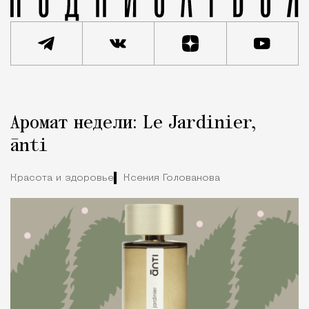
Реклама
Редакция Москвич Mag
Аромат недели: Le Jardinier,
Город
ānti
Красота и здоровье
Ксения Голованова