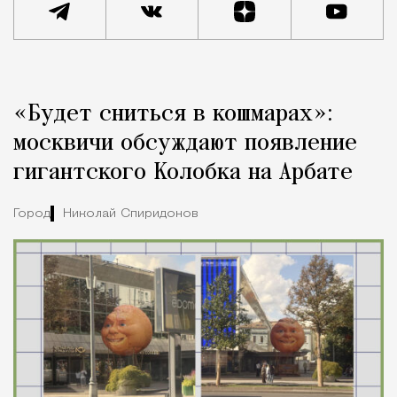
Реклама
Редакция Москвич Mag
«Будет сниться в кошмарах»:
Город
москвичи обсуждают появление
гигантского Колобка на Арбате
Город
Николай Спиридонов