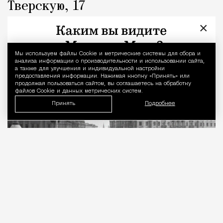
Тверскую, 17
×
Город
Кирилл Романов
Мы используем файлы Сookie и метрические системы для сбора и
Уведомление 
анализа информации о производительности и использовании сайта,
а также для улучшения и индивидуальной настройки
предоставления информации. Нажимая кнопку «Принять» или
продолжая пользоваться сайтом, вы соглашаетесь на обработку
файлов Cookie и данных метрических систем.
Принять
Подробнее
07.08.2026
2 мин. чтения
В голосовании на портале «Активный
гражданин»
приняли
участие 143 632
человека, и 80% из них высказались за