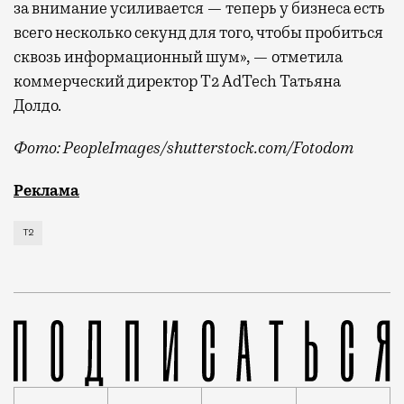
за внимание усиливается — теперь у бизнеса есть
всего несколько секунд для того, чтобы пробиться
сквозь информационный шум», — отметила
коммерческий директор Т2 AdTech Татьяна
Долдо.
Фото: PeopleImages/shutterstock.com/Fotodom
Мобильный оператор Т2 изучил модели интернет-потр
Реклама
Т2