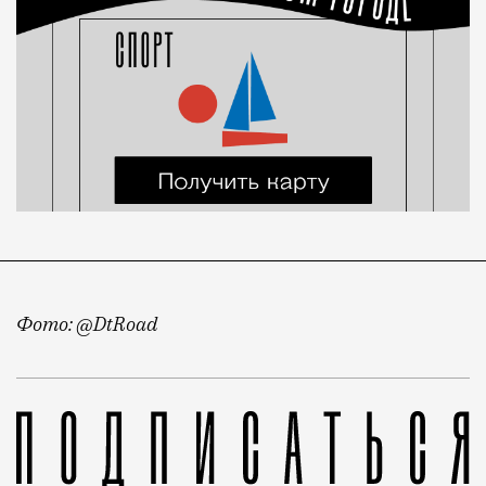
Фото: @DtRoad
О «Зеленом кольце» для велосипедистов, которое до