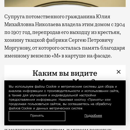
Супруга потомственного гражданина Юлия
Михайловна Николаева владела этим домом с 1904
по 1907 год, перепродав его выходцу из крестьян,
хозяину ткацкой фабрики Сергею Петровичу
Моргунову, от которого осталась память благодаря
именному вензелю «М» в картуше на фасаде.
Когда в национализированный после революции
×
особняк въехал туберкулезный диспансер №11,
внутренние помещения опять подверглись
Мы используем файлы Сookie и метрические системы для сбора и
Уведомление 
переделке. Этим занимался инженер Франциск-
анализа информации о производительности и использовании сайта,
а также для улучшения и индивидуальной настройки
Николай Гиршинг.
предоставления информации. Нажимая кнопку «Принять» или
продолжая пользоваться сайтом, вы соглашаетесь на обработку
файлов Cookie и данных метрических систем.
За постсоветские годы объект культурного
Принять
Подробнее
наследия регионального значения успел побывать
и медицинским центром, и музеем восковых