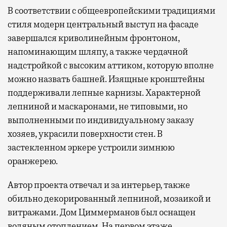
В соответствии с общеевропейскими традициями
стиля модерн центральный выступ на фасаде
завершался криволинейным фронтоном,
напоминающим шляпу, а также чердачной
надстройкой с высоким аттиком, которую вполне
можно назвать башней. Изящные кронштейны
поддерживали лепные карнизы. Характерной
лепниной и маскаронами, не типовыми, но
выполненными по индивидуальному заказу
хозяев, украсили поверхности стен. В
застекленном эркере устроили зимнюю
оранжерею.
Автор проекта отвечал и за интерьер, также
обильно декорированный лепниной, мозаикой и
витражами. Дом Циммерманов был оснащен
водяным отоплением. На первом этаже