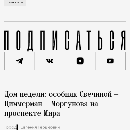
технопарк
Реклама
Редакция Москвич Mag
Дом недели: особняк Свечиной —
Город
Циммерман — Моргунова на
проспекте Мира
Город
Евгения Гершкович