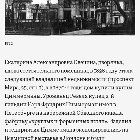
1932
Екатерина Александровна Свечина, дворянка,
вдова состоятельного помещика, в 1828 году стала
следующей владелицей недвижимости (проспект
Мира, 25, стр. 1), а в 1870-е годы дом купили купцы
Циммерманы. Уроженец Ревеля купец 2-й
гильдии Карл Фридрих Циммерман имел в
Петербурге на набережной Обводного канала
фабрику «круглых и форменных шляп». Изделия
предприятия Циммермана экспонировались на
Всемирной выставке в Лондоне и были