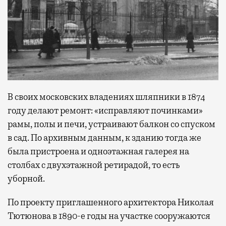
В своих московских владениях шляпники в 1874
году делают ремонт: «исправляют починками»
рамы, полы и печи, устраивают балкон со спуском
в сад. По архивным данным, к зданию тогда же
была пристроена и одноэтажная галерея на
столбах с двухэтажной ретирадой, то есть
уборной.
По проекту приглашенного архитектора Николая
Тютюнова в 1890-е годы на участке сооружаются