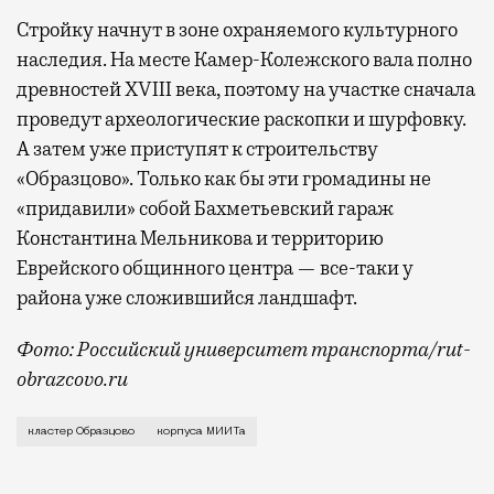
Стройку начнут в зоне охраняемого культурного
наследия. На месте Камер-Колежского вала полно
древностей XVIII века, поэтому на участке сначала
проведут археологические раскопки и шурфовку.
А затем уже приступят к строительству
«Образцово». Только как бы эти громадины не
«придавили» собой Бахметьевский гараж
Константина Мельникова и территорию
Еврейского общинного центра — все-таки у
района уже сложившийся ландшафт.
Фото: Российский университет транспорта/rut-
obrazcovo.ru
О том, что корпуса Российского университета тран
кластер Образцово
корпуса МИИТа