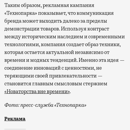
Таким образом, рекламная кампания
«Технопарка» показывает, что коммуникация
бренда может выходить далеко за пределы
демонстрации товаров. Используя контраст
между историческим наследием и современными
технологиями, компания создает образ техники,
которая остается актуальной независимо от
времени и модных тенденций. Именно эта идея —
соединение инноваций с ценностями, не
теряющими своей привлекательности —
становится главным смысловым стержнем
«Новаторства вне времени»
.
Фото: пресс-служба «Технопарка»
Рекламные кампании техники редко выходят за рамк
Реклама