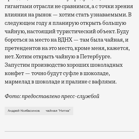
гигантами отрасли не сравнимся, а с точки зрения
влияния на рынок — хотим стать узнаваемыми. В
следующем году я планирую открыть большую
чайную, настоящий туристический объект. Буду
бороться за место на ВДНХ — там была чайная, и
претендентов на это место, кроме меня, кажется,
нет. Хотим открыть чайную в Петербурге.
Запустим производство хороших шоколадных
конфет — точно будут суфле в шоколаде,
мармелад в шоколаде и пралине с вафлями.
Фото: предоставлено пресс-службой
Создатель сети чайных «Нитка» Андр
Андрей Колбасинов
чайная "Нитка"