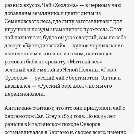
разных вкусов. Чай «Хохлома» — к черному чаю
добавлены земляника и цветы липы из
Семеновского леса, где липу заготавливают для
игрушек и посуды знаменитого промысла. Этот
чай пахнет так, будто он уже сладкий, сам по себе
десерт. «Кустодиевский» — купаж черных чаев с
вымоченным в коньяке изюмом, настоящая
ромовая баба по аромату. «Мятный лев» —
зеленый чай с мятой из Ясной Поляны. «Граф
Суворов» — русский чай с бергамотом. Он так и
назывался — «Русский бергамот», но мы его
переименовали.
Англичане считают, что это они придумали чай с
бергамотом Earl Grey в 1834 году. Но на 35 лет
раньше в Итальянском походе Суворов
останавливался в Бергамо и, скорее всего, именно