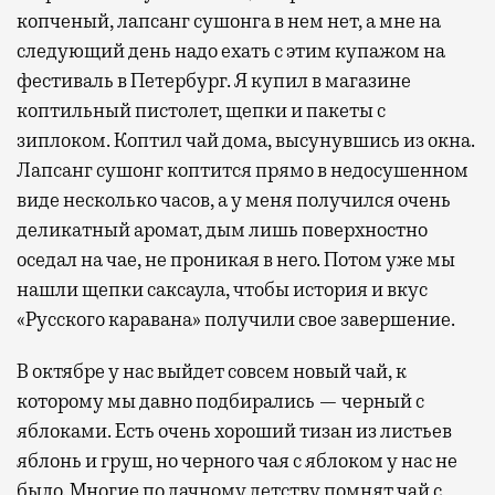
копченый, лапсанг сушонга в нем нет, а мне на
следующий день надо ехать с этим купажом на
фестиваль в Петербург. Я купил в магазине
коптильный пистолет, щепки и пакеты с
зиплоком. Коптил чай дома, высунувшись из окна.
Лапсанг сушонг коптится прямо в недосушенном
виде несколько часов, а у меня получился очень
деликатный аромат, дым лишь поверхностно
оседал на чае, не проникая в него. Потом уже мы
нашли щепки саксаула, чтобы история и вкус
«Русского каравана» получили свое завершение.
В октябре у нас выйдет совсем новый чай, к
которому мы давно подбирались — черный с
яблоками. Есть очень хороший тизан из листьев
яблонь и груш, но черного чая с яблоком у нас не
было. Многие по дачному детству помнят чай с