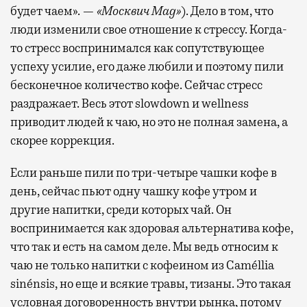
будет чаем». —
«Москвич Mag»
). Дело в том, что
люди изменили свое отношение к стрессу. Когда-
то стресс воспринимался как сопутствующее
успеху усилие, его даже любили и поэтому пили
бесконечное количество кофе. Сейчас стресс
раздражает. Весь этот slowdown и wellness
приводит людей к чаю, но это не полная замена, а
скорее коррекция.
Если раньше пили по три-четыре чашки кофе в
день, сейчас пьют одну чашку кофе утром и
другие напитки, среди которых чай. Он
воспринимается как здоровая альтернатива кофе,
что так и есть на самом деле. Мы ведь относим к
чаю не только напитки с кофеином из Caméllia
sinénsis, но еще и всякие травы, тизаны. Это такая
условная договоренность внутри рынка, потому