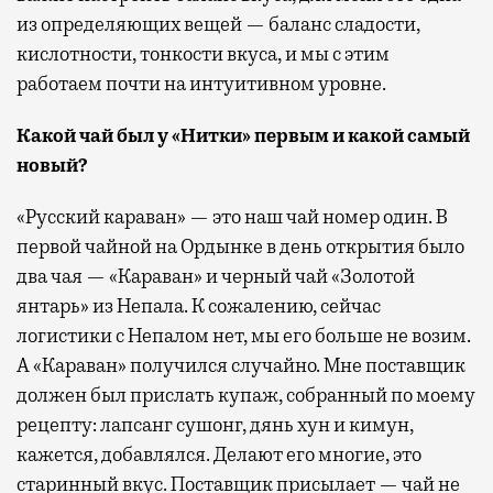
из определяющих вещей — баланс сладости,
кислотности, тонкости вкуса, и мы с этим
работаем почти на интуитивном уровне.
Какой чай был у «Нитки» первым и какой самый
новый?
«Русский караван» — это наш чай номер один. В
первой чайной на Ордынке в день открытия было
два чая — «Караван» и черный чай «Золотой
янтарь» из Непала. К сожалению, сейчас
логистики с Непалом нет, мы его больше не возим.
А «Караван» получился случайно. Мне поставщик
должен был прислать купаж, собранный по моему
рецепту: лапсанг сушонг, дянь хун и кимун,
кажется, добавлялся. Делают его многие, это
старинный вкус. Поставщик присылает — чай не