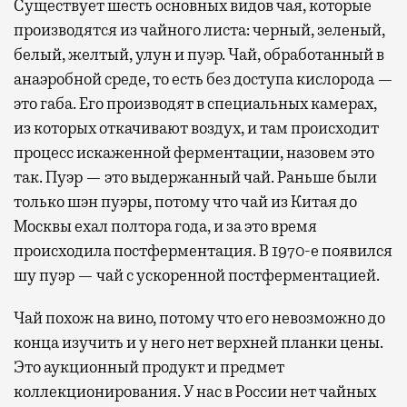
Существует шесть основных видов чая, которые
производятся из чайного листа: черный, зеленый,
белый, желтый, улун и пуэр. Чай, обработанный в
анаэробной среде, то есть без доступа кислорода —
это габа. Его производят в специальных камерах,
из которых откачивают воздух, и там происходит
процесс искаженной ферментации, назовем это
так. Пуэр — это выдержанный чай. Раньше были
только шэн пуэры, потому что чай из Китая до
Москвы ехал полтора года, и за это время
происходила постферментация. В 1970-е появился
шу пуэр — чай с ускоренной постферментацией.
Чай похож на вино, потому что его невозможно до
конца изучить и у него нет верхней планки цены.
Это аукционный продукт и предмет
коллекционирования. У нас в России нет чайных