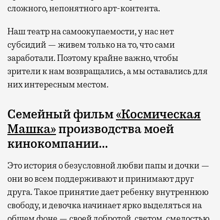
сложного, непонятного арт-контента.
Наш театр на самоокупаемости, у нас нет
субсидий — живем только на то, что сами
заработали. Поэтому крайне важно, чтобы
зрители к нам возвращались, а мы оставались для
них интересным местом.
Семейный фильм
«Космическая
Машка»
производства моей
кинокомпании…
Это история о безусловной любви папы и дочки —
они во всем поддерживают и принимают друг
друга. Такое принятие дает ребенку внутреннюю
свободу, и девочка начинает ярко выделяться на
общем фоне — своей добротой, светом, смелостью.