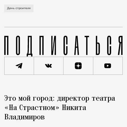
В этом году профессиональный праздник День строи
День строителя
Реклама
Редакция Москвич Mag
Это мой город: директор театра
Город
«На Страстном» Никита
Владимиров