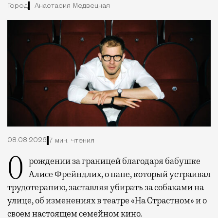
Город
Анастасия Медвецкая
08.08.2026
7 мин. чтения
О рождении за границей благодаря бабушке
Алисе Фрейндлих, о папе, который устраивал
трудотерапию, заставляя убирать за собаками на
улице, об изменениях в театре «На Страстном» и о
своем настоящем семейном кино.