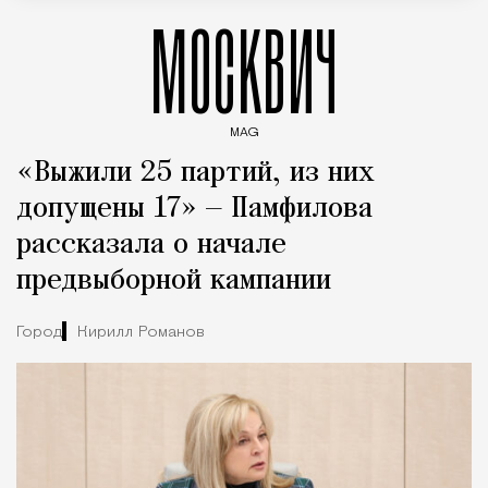
МОСКВИЧ
MAG
Введите ключевые слова для поиска статей
«Выжили 25 партий, из них
допущены 17» — Памфилова
рассказала о начале
предвыборной кампании
Город
Кирилл Романов