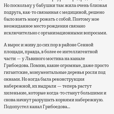
Но поскольку у бабушки там жила очень близкая
подруга, как-то связанная с медициной, решено
было взять маму рожать с собой. Поэтому мое
неожиданное место рождения связано
исключительно с организационными вопросами.
А вырос и живу до сих пор в районе Сенной
площади, правда, в более ее интеллигентной
части — у Львиного мостика на канале
Грибоедова. Помню, какие огромные, даже просто
гигантские, монументальные деревья росли под
окнами. Но когда была реконструкция
набережной, их выдрали — теперь растут
хиленькие, которые когда-то станут большими и
снова начнут разрушать корнями набережную.
Подопустел канал Грибоедова…