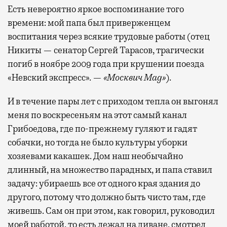
Есть невероятно яркое воспоминание того
времени: мой папа был приверженцем
воспитания через всякие трудовые работы (отец
Никиты — сенатор Сергей Тарасов, трагически
погиб в ноябре 2009 года при крушении поезда
«Невский экспресс». —
«Москвич Mag»
).
И в течение пары лет с приходом тепла он выгонял
меня по воскресеньям на этот самый канал
Грибоедова, где по-прежнему гуляют и гадят
собачки, но тогда не было культуры уборки
хозяевами какашек. Дом наш необычайно
длинный, на множество парадных, и папа ставил
задачу: убираешь все от одного края здания до
другого, потому что должно быть чисто там, где
живешь. Сам он при этом, как говорил, руководил
моей работой, то есть лежал на диване, смотрел