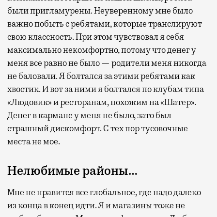
были пригламурены. Неуверенному мне было
важно побыть с ребятами, которые транслируют
свою классность. При этом чувствовал я себя
максимально некомфортно, потому что денег у
меня все равно не было — родители меня никогда
не баловали. Я болтался за этими ребятами как
хвостик. И вот за ними я болтался по клубам типа
«Людовик» и ресторанам, похожим на «Шатер».
Денег в кармане у меня не было, зато был
страшный дискомфорт. С тех пор тусовочные
места не мое.
Нелюбимые районы…
Мне не нравится все глобальное, где надо далеко
из конца в конец идти. Я и магазины тоже не