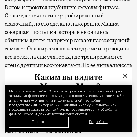
В этом и кроются глубинные смыслы фильма.
Сюжет, конечно, гипертрофированный,
сказочный, но это сделано намеренно. Машка
совершает поступки, которые не снились
обычным детям, например сажает пассажирский
самолет. Она выросла на космодроме и проводила
все время на симуляторах, где тренировался ее
отец с другими космонавтами. Но ее уникальность
— это не только навыки, но и человеческие
×
качества. Машка удивительно добрая и открытая.
Кино могло бы стать реальностью, если бы в
Мы используем файлы Сookie и метрические системы для сбора и
Уведомление 
анализа информации о производительности и использовании сайта,
жизни нам чаще встречались люди с таким
а также для улучшения и индивидуальной настройки
запредельным уровнем доверия. Тогда и
предоставления информации. Нажимая кнопку «Принять» или
продолжая пользоваться сайтом, вы соглашаетесь на обработку
выяснится, что можно подружиться хоть с
файлов Cookie и данных метрических систем.
белочкой, хоть на банане по Неве прокатиться.
Принять
Подробнее
Если мечтать — возможно все.