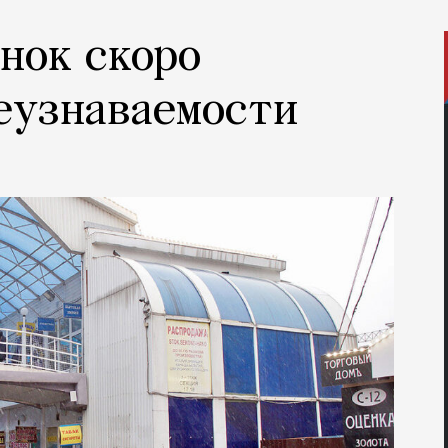
нок скоро
еузнаваемости