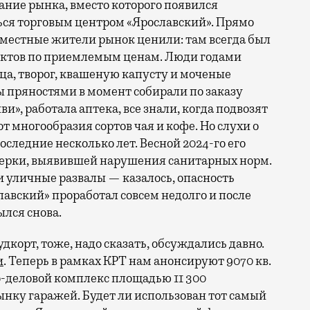
дание рынка, вместо которого появился
ться торговым центром «Ярославский». Прямо
о местные жители рынок ценили: там всегда был
ктов по приемлемым ценам. Люди годами
йца, творог, квашеную капусту и моченые
ы пряностями в момент собирали по заказу
иви», работала аптека, все знали, когда подвозят
т многообразия сортов чая и кофе. Но слухи о
ледние несколько лет. Весной 2024-го его
оверки, выявившей нарушения санитарных норм.
 уличные развалы — казалось, опасность
лавский» проработал совсем недолго и после
лся снова.
корт, тоже, надо сказать, обсуждались давно.
и
. Теперь в рамках КРТ нам анонсируют 9070 кв.
-деловой комплекс площадью 11 300
ынку гаражей. Будет ли использован тот самый