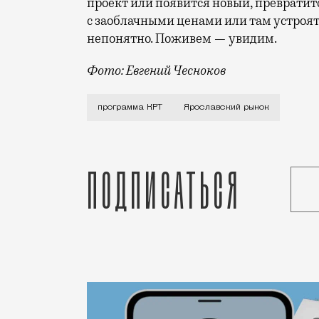
проект или появится новый, превратит
с заоблачными ценами или там устроят
непонятно. Поживем — увидим.
Фото: Евгений Чесноков
На официально-чиновничьем языке это 
программа КРТ
Ярославский рынок
Подписаться
Статья
Кирилл Романов
Город