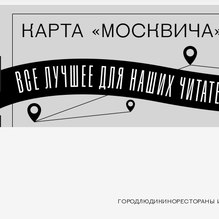
ГОРОД
ЛЮДИ
КИНО
РЕСТОРАНЫ 