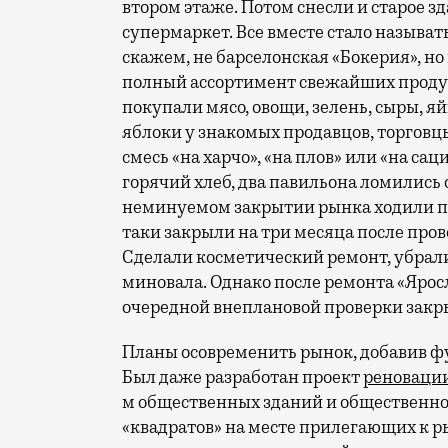
втором этаже. Потом снесли и старое з
супермаркет. Все вместе стало называ
скажем, не барселонская «Бокерия», н
полный ассортимент свежайших проду
покупали мясо, овощи, зелень, сыры, я
яблоки у знакомых продавцов, торговц
смесь «на харчо», «на плов» или «на сац
горячий хлеб, два павильона ломились о
неминуемом закрытии рынка ходили пос
таки закрыли на три месяца после пр
Сделали косметический ремонт, убрали
миновала. Однако после ремонта «Ярос
очередной внеплановой проверки закры
Планы осовременить рынок, добавив фуд
Был даже разработан проект
реноваци
м общественных зданий и общественно
«квадратов» на месте прилегающих к р