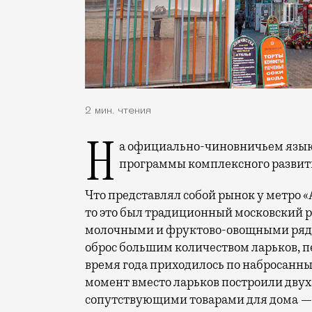
2 мин. чтения
На официально-чиновничьем язык
программы комплексного развити
Что представлял собой рынок у метро «
то это был традиционный московский
молочными и фруктово-овощными рядам
оброс большим количеством ларьков, 
время года приходилось по набросанны
момент вместо ларьков построили дву
сопутствующими товарами для дома — 