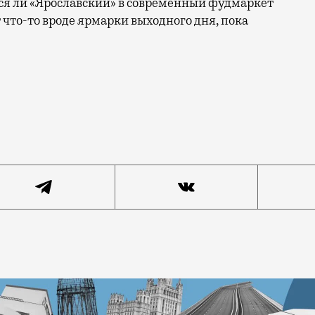
ся ли «Ярославский» в современный фудмаркет
 что-то вроде ярмарки выходного дня, пока
называется реконструкция в рамках программы комплек