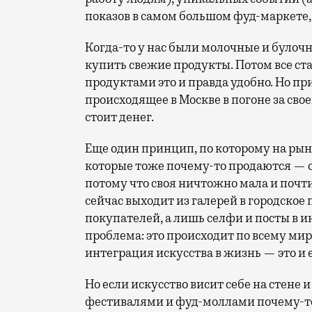
показов в самом большом фуд-маркете,
Когда-то у нас были молочные и булоч
купить свежие продукты. Потом все ста
продуктами это и правда удобно. Но п
происходящее в Москве в погоне за св
стоит денег.
Еще один принцип, по которому на рын
которые тоже почему-то продаются — 
потому что своя ничтожно мала и почт
сейчас выходит из галерей в городское 
покупателей, а лишь селфи и посты в 
проблема: это происходит по всему мир
интеграция искусства в жизнь — это и е
Но если искусство висит себе на стене 
фестивалями и фуд-моллами почему-то