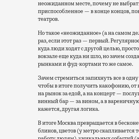
неожиданном месте, почему не выбрат
приспособленное — в конце концов, пок
театров.
Но такое «неожиданное» (а на самом д
раз, если этот раз — первый. Регулярн
куда люди ходят с другой целью, просто
вокзале еще куда ни шло, но зачем соз
рынками и фуд-кортами то же самое.
Зачем стремиться запихнуть все в одну 
чтобы в итоге получить какофонию, от 
на рынок за едой, а на концерт — пос
винный бар — за вином, а в вареничную
кажется, другая логика.
В итоге Москва превращается в бесконе
блинов, цветов (у метро скапливается
работу людям), уникальных событий (а