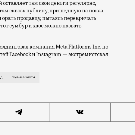
 оставляет там свои деньги регулярно,
там сквозь публику, пришедшую на показ,
 орать продавцу, пытаясь перекричать
тот сумбур и хаос можно назвать
лдинговая компания Meta Platforms Inc. по
тей Facebook и Instagram — экстремистская
же давно стало приобретать какие-то комичные формы.
од
фуд-маркеты