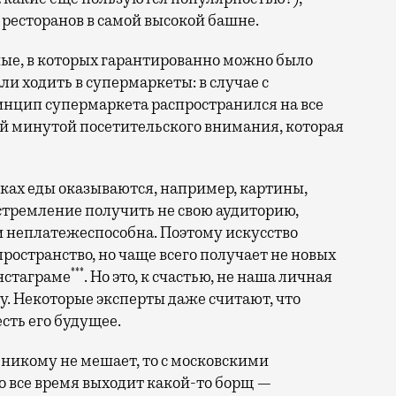
 ресторанов в самой высокой башне.
ные, в которых гарантированно можно было
ли ходить в супермаркеты: в случае с
ринцип супермаркета распространился на все
оей минутой посетительского внимания, которая
ках еды оказываются, например, картины,
стремление получить не свою аудиторию,
и неплатежеспособна. Поэтому искусство
пространство, но чаще всего получает не новых
***
инстаграме
. Но это, к счастью, не наша личная
у. Некоторые эксперты даже считают, что
сть его будущее.
и никому не мешает, то с московскими
 все время выходит какой-то борщ —