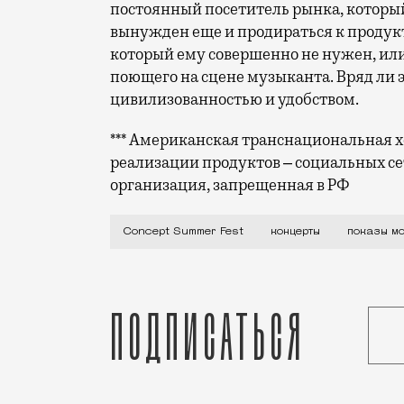
постоянный посетитель рынка, который
вынужден еще и продираться к продук
который ему совершенно не нужен, или
поющего на сцене музыканта. Вряд ли э
цивилизованностью и удобством.
*** Американская транснациональная хо
реализации продуктов ‒ социальных се
организация, запрещенная в РФ
Утверждение, что в Москве есть все, у
Concept Summer Fest
концерты
показы м
Подписаться