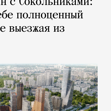
н с Сокольниками:
ебе полноценный
не выезжая из