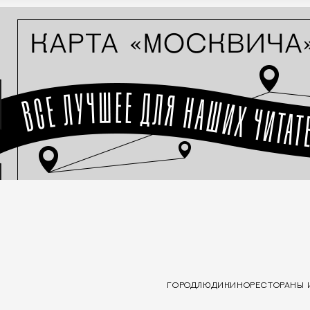
ГОРОД
ЛЮДИ
КИНО
РЕСТОРАНЫ 