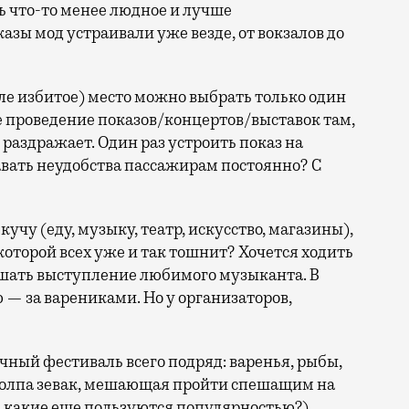
ь что-то менее людное и лучше
азы мод устраивали уже везде, от вокзалов до
еле избитое) место можно выбрать только один
ое проведение показов/концертов/выставок там,
 раздражает. Один раз устроить показ на
давать неудобства пассажирам постоянно? С
кучу (еду, музыку, театр, искусство, магазины),
которой всех уже и так тошнит? Хочется ходить
лушать выступление любимого музыканта. В
 — за варениками. Но у организаторов,
чный фестиваль всего подряд: варенья, рыбы,
 толпа зевак, мешающая пройти спешащим на
 какие еще пользуются популярностью?),