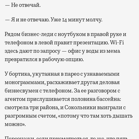
— Не отвечай.
— Я и не отвечаю. Уже 14 минут молчу.
Рядом бизнес-леди с ноутбуком в правой руке и
телефоном в левой правит презентацию. Wi-Fi
здесь дают по запросу — офис у воды из мема
превратился в рабочую опцию.
У бортика, укутанная в парео с узнаваемыми
монограммами, расхаживает другая деловая
бизнесвумен с телефоном. За ее разговором с
агентом прислушивается половина бассейна:
смотрела три района, и Сокольники выиграли с
разгромным счетом, «потому что там хоть дышать
можно».
Персонажи, если присмотреться, те же, что пять