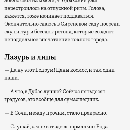
ловлю себя на мысли, что дыхание уже
перестроилось на отпускной ритм. Голова,
кажется, тоже начинает поддаваться.
Окончательно сдаюсь в Сиреневом саду посреди
скульптур и беседок-ротонд, которые создают
неподдельное впечатление южного города.
Лазурь и липы
— Да ну этот Бодрум! Цены космос, и там одни
наши.
— А что, в Дубае лучше? Сейчас пятьдесят
градусов, это вообще для сумасшедших.
— В Сочи, между прочим, стало прекрасно.
— Слушай, а мне вот здесь нормально. Вода