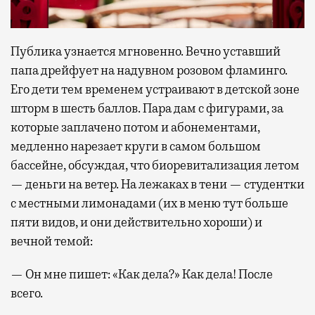
Публика узнается мгновенно. Вечно уставший
папа дрейфует на надувном розовом фламинго.
Его дети тем временем устраивают в детской зоне
шторм в шесть баллов. Пара дам с фигурами, за
которые заплачено потом и абонементами,
медленно нарезает круги в самом большом
бассейне, обсуждая, что биоревитализация летом
— деньги на ветер. На лежаках в тени — студентки
с местными лимонадами (их в меню тут больше
пяти видов, и они действительно хороши) и
вечной темой:
— Он мне пишет: «Как дела?» Как дела! После
всего.