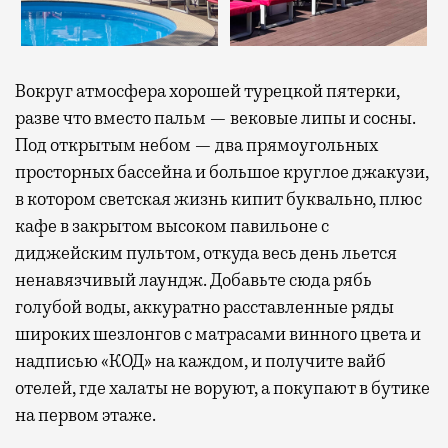
Вокруг атмосфера хорошей турецкой пятерки,
разве что вместо пальм — вековые липы и сосны.
Под открытым небом — два прямоугольных
просторных бассейна и большое круглое джакузи,
в котором светская жизнь кипит буквально, плюс
кафе в закрытом высоком павильоне с
диджейским пультом, откуда весь день льется
ненавязчивый лаундж. Добавьте сюда рябь
голубой воды, аккуратно расставленные ряды
широких шезлонгов с матрасами винного цвета и
надписью «КОД» на каждом, и получите вайб
отелей, где халаты не воруют, а покупают в бутике
на первом этаже.