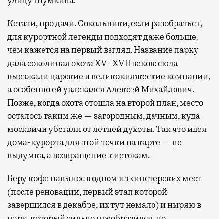
улицу Шумкина.
Кстати, про дачи. Сокольники, если разобраться,
для курортной легенды подходят даже больше,
чем кажется на первый взгляд. Название парку
дала соколиная охота XV−XVII веков: сюда
выезжали царские и великокняжеские компании,
а особенно ей увлекался Алексей Михайлович.
Позже, когда охота отошла на второй план, место
осталось таким же — загородным, дачным, куда
москвичи убегали от летней духоты. Так что идея
дома-курорта для этой точки на карте — не
выдумка, а возвращение к истокам.
Беру кофе навынос в одном из хипстерских мест
(после реновации, первый этап которой
завершился в декабре, их тут немало) и ныряю в
парк, который сильно преобразился, но