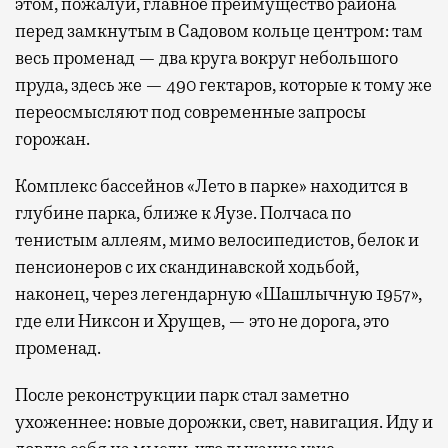
этом, пожалуй, главное преимущество района
перед замкнутым в Садовом кольце центром: там
весь променад — два круга вокруг небольшого
пруда, здесь же — 490 гектаров, которые к тому же
переосмысляют под современные запросы
горожан.
Комплекс бассейнов «Лето в парке» находится в
глубине парка, ближе к Яузе. Полчаса по
тенистым аллеям, мимо велосипедистов, белок и
пенсионеров с их скандинавской ходьбой,
наконец, через легендарную «Шашлычную 1957»,
где ели Никсон и Хрущев, — это не дорога, это
променад.
После реконструкции парк стал заметно
ухоженнее: новые дорожки, свет, навигация. Иду и