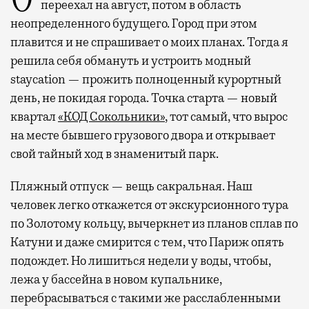
Отпуск в этом году у меня кочует: сначала
переехал на август, потом в область
неопределенного будущего. Город при этом
плавится и не спрашивает о моих планах. Тогда я
решила себя обмануть и устроить модный
staycation — прожить полноценный курортный
день, не покидая города. Точка старта — новый
квартал
«КОД Сокольники»
, тот самый, что вырос
на месте бывшего грузового двора и открывает
свой тайный ход в знаменитый парк.
Пляжный отпуск — вещь сакральная. Наш
человек легко откажется от экскурсионного тура
по Золотому кольцу, вычеркнет из планов сплав по
Катуни и даже смирится с тем, что Париж опять
подождет. Но лишиться недели у воды, чтобы,
лежа у бассейна в новом купальнике,
перебрасываться с такими же расслабленными