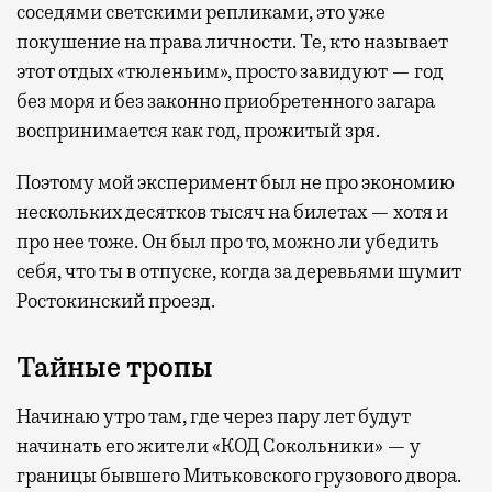
соседями светскими репликами, это уже
покушение на права личности. Те, кто называет
этот отдых «тюленьим», просто завидуют — год
без моря и без законно приобретенного загара
воспринимается как год, прожитый зря.
Поэтому мой эксперимент был не про экономию
нескольких десятков тысяч на билетах — хотя и
про нее тоже. Он был про то, можно ли убедить
себя, что ты в отпуске, когда за деревьями шумит
Ростокинский проезд.
Тайные тропы
Начинаю утро там, где через пару лет будут
начинать его жители «КОД Сокольники» — у
границы бывшего Митьковского грузового двора.