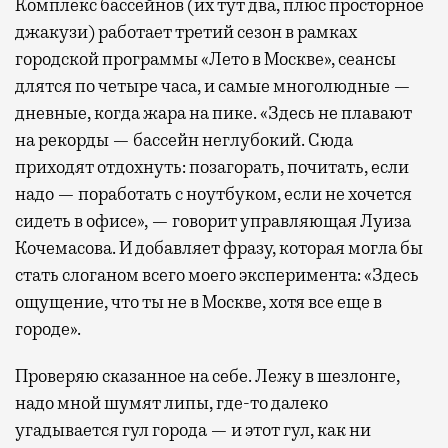
Комплекс бассейнов (их тут два, плюс просторное
джакузи) работает третий сезон в рамках
городской программы «Лето в Москве», сеансы
длятся по четыре часа, и самые многолюдные —
дневные, когда жара на пике. «Здесь не плавают
на рекорды — бассейн неглубокий. Сюда
приходят отдохнуть: позагорать, почитать, если
надо — поработать с ноутбуком, если не хочется
сидеть в офисе», — говорит управляющая Луиза
Кочемасова. И добавляет фразу, которая могла бы
стать слоганом всего моего эксперимента: «Здесь
ощущение, что ты не в Москве, хотя все еще в
городе».
Проверяю сказанное на себе. Лежу в шезлонге,
надо мной шумят липы, где-то далеко
угадывается гул города — и этот гул, как ни