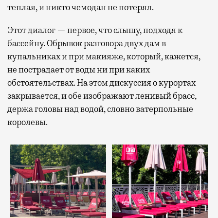
теплая, и никто чемодан не потерял.
Этот диалог — первое, что слышу, подходя к
бассейну. Обрывок разговора двух дам в
купальниках и при макияже, который, кажется,
не пострадает от воды ни при каких
обстоятельствах. На этом дискуссия о курортах
закрывается, и обе изображают ленивый брасс,
держа головы над водой, словно ватерпольные
королевы.