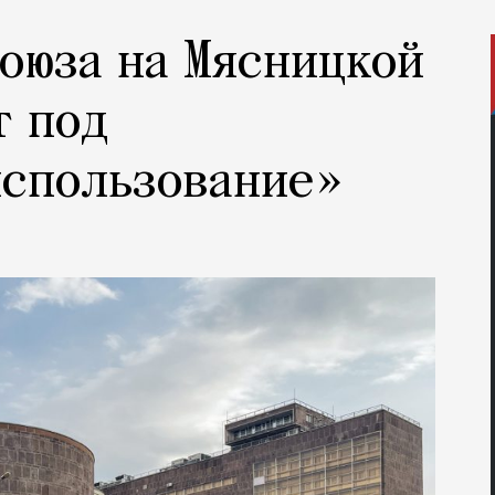
оюза на Мясницкой
т под
использование»