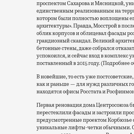
проспектом Сахарова и Мясницкой, уни
единственным реализованным на терри
котором были полностью воплощены ег
архитектуры». Правда, Мосстрой в по
облик корпусов и облицевал фасады ро
грандиозный скандал. Великий архитек
бетонные стены, даже собрался отказать
успокоился, и сейчас вход в комплекс
поставленный в 2015 году. (Подробнее
В новейшие, то есть уже постсоветские
как и раньше — для нужд различных г
находятся офисы Росстата и Росфинмо
Первая реновация дома Центросоюза бы
перестеклили фасады и застроили прос
предусмотренные проектом Корбюзье 
уникальные лифты-четки обычными. С