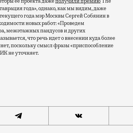
Авторы ее проекта даже
получили премию
The
таврация года», однако, как мы видим, даже
е текущего года мэр Москвы Сергей Собянин в
ходимости новых работ: «Проведем
фа, межэтажных пандусов и других
азывается, что речь идет о внесении куда более
 нет, поскольку смысл фразы «приспособление
ИК не уточняет.
ти ресурсах и в телеграм-каналах появилась информа