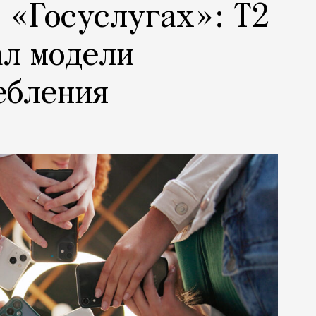
а «Госуслугах»: Т2
ал модели
ебления