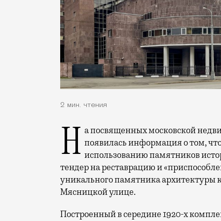
2 мин. чтения
На посвященных московской недвижимости ресурсах и в телеграм-каналах
появилась информация о том, чт
использованию памятников исто
тендер на реставрацию и «приспособле
уникального памятника архитектуры 
Мясницкой улице.
Построенный в середине 1920-х компл