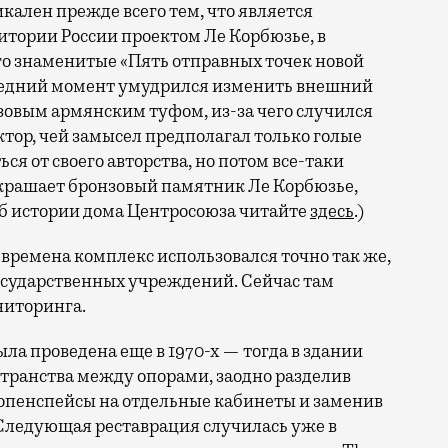
кален прежде всего тем, что является
тории России проектом Ле Корбюзье, в
о знаменитые «Пять отправных точек новой
следний момент умудрился изменить внешний
зовым армянским туфом, из-за чего случился
тор, чей замысел предполагал только голые
ся от своего авторства, но потом все-таки
 украшает бронзовый памятник Ле Корбюзье,
 об истории дома Центросоюза читайте
здесь
.)
, времена комплекс использовался точно так же,
осударственных учреждений. Сейчас там
ниторинга.
ла проведена еще в 1970-х — тогда в здании
транства между опорами, заодно разделив
опенспейсы на отдельные кабинеты и заменив
ледующая реставрация случилась уже в