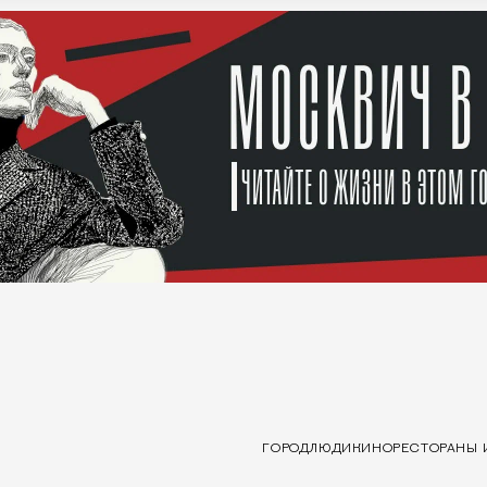
ГОРОД
ЛЮДИ
КИНО
РЕСТОРАНЫ 