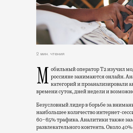
2 мин. чтения
Мобильный оператор Т2 изучил модели интернет-потребления и выяснил, чем
россияне занимаются онлайн. Ана
категорий и проанализировали а
времени суток, дней недели и возможн
Безусловный лидер в борьбе за вниман
наибольшее количество интернет-сесс
60−65% трафика. Аналитики также за
развлекательного контента. Около 40