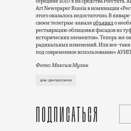
середине 2010-х на средства Росстата. 
Art Newspaper Russia в номинации «Рес
этого оказалось недостаточно. В январ
своем телеграм-канале
объявил
о необ
реставрацию облицовки фасадов из ту
исторических элементов». Теперь же ок
радикальных изменений. Или все-таки
под современное использование» АУИП
Фото: Максим Мухин
На посвященных московской недвижимос
дом Центросоюза
Подписаться