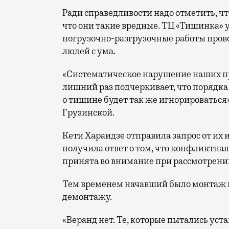
Ради справедливости надо отметить, ч
что они такие вредные. ТЦ «Тишинка» 
погрузочно-разгрузочные работы провод
людей с ума.
«Систематическое нарушение наших пр
лишний раз подчеркивает, что порядка в
о тишине будет так же игнорироватьс
Грузинской.
Кети Хараидзе отправила запрос от их 
получила ответ о том, что конфликтна
принята во внимание при рассмотрени
Тем временем начавший было монтаж ве
демонтажу.
«Веранд нет. Те, которые пытались уст