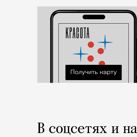
Статья
Редакция Москвич Mag
Город
В соцсетях и н