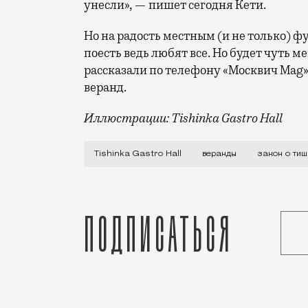
унесли», — пишет сегодня Кети.
Но на радость местным (и не только) фуд
поесть ведь любят все. Но будет чуть м
рассказали по телефону «Москвич Mag»,
веранд.
Иллюстрации: Tishinka Gastro Hall
Москвичи за последние несколько лет р
Tishinka Gastro Hall
веранды
закон о тиш
Подписаться