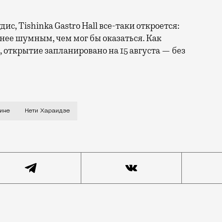
ис, Tishinka Gastro Hall все-таки откроется:
енее шумным, чем мог бы оказаться. Как
 открытие запланировано на 15 августа — без
азделились на любителей веранд и их противников. При
ине
Кети Хараидзе