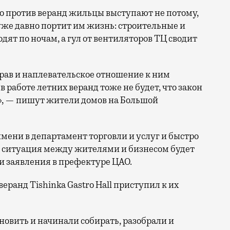
то против веранд жильцы выступают не потому,
уже давно портит им жизнь: строительные и
ят по ночам, а гул от вентиляторов ТЦ сводит
ав и наплевательское отношение к ним
 работе летних веранд тоже не будет, что закон
я», — пишут жители домов на Большой
имени в департамент торговли и услуг и быстро
я ситуация между жителями и бизнесом будет
и заявления в префектуре ЦАО.
ранд Tishinka Gastro Hall приступил к их
ановить и начинали собирать, разобрали и