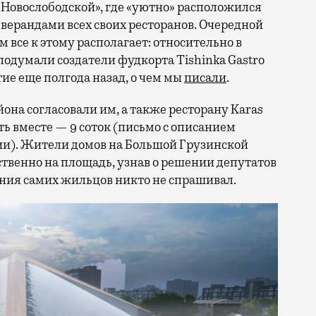
«Новослободской», где «уютно» расположился
с верандами всех своих ресторанов. Очередной
 все к этому располагает: относительно в
 подумали создатели фудкорта Tishinka Gastro
тие еще полгода назад, о чем мы
писали
.
она согласовали им, а также ресторану Karas
сть вместе — 9 соток (письмо с описанием
ии). Жители домов на Большой Грузинской
ственно на площадь, узнав о решении депутатов
ения самих жильцов никто не спрашивал.