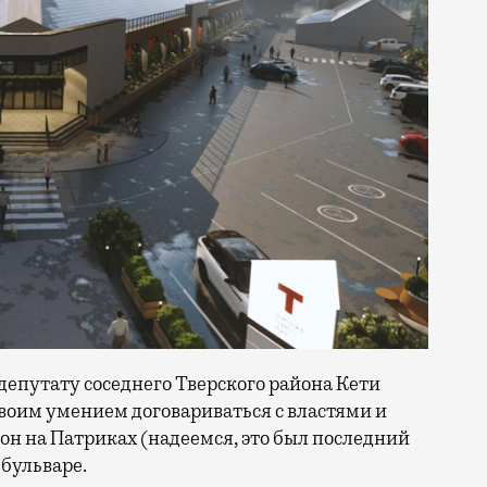
депутату соседнего Тверского района Кети
своим умением договариваться с властями и
н на Патриках (надеемся, это был последний
 бульваре.