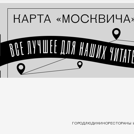
ГОРОД
ЛЮДИ
КИНО
РЕСТОРАНЫ 