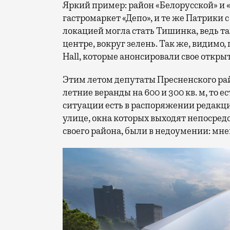
Яркий пример: район «Белорусской» и 
гастромаркет «Депо», и те же Патрики 
локацией могла стать Тишинка, ведь там
центре, вокруг зелень. Так же, видимо,
Hall, которые анонсировали свое откры
Этим летом депутаты Пресненского рай
летние веранды на 600 и 300 кв. м, то е
ситуации есть в распоряжении редакц
улице, окна которых выходят непосред
своего района, были в недоумении: мн