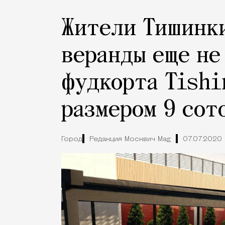
Жители Тишинки
веранды еще не
фудкорта Tishi
размером 9 сот
Город
Редакция Москвич Mag
07.07.2020