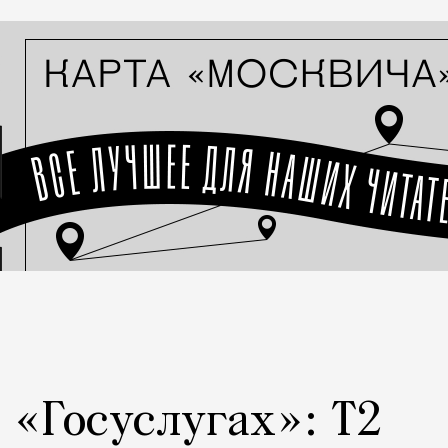
а «Госуслугах»: Т2