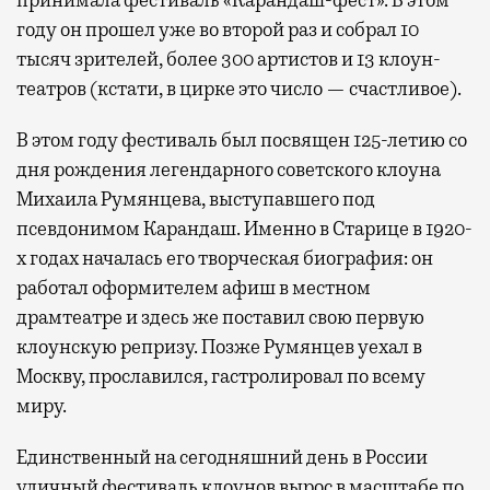
принимала фестиваль «Карандаш-фест». В этом
году он прошел уже во второй раз и собрал 10
тысяч зрителей, более 300 артистов и 13 клоун-
театров (кстати, в цирке это число — счастливое).
В этом году фестиваль был посвящен 125-летию со
дня рождения легендарного советского клоуна
Михаила Румянцева, выступавшего под
псевдонимом Карандаш. Именно в Старице в 1920-
х годах началась его творческая биография: он
работал оформителем афиш в местном
драмтеатре и здесь же поставил свою первую
клоунскую репризу. Позже Румянцев уехал в
Москву, прославился, гастролировал по всему
миру.
Единственный на сегодняшний день в России
уличный фестиваль клоунов вырос в масштабе по