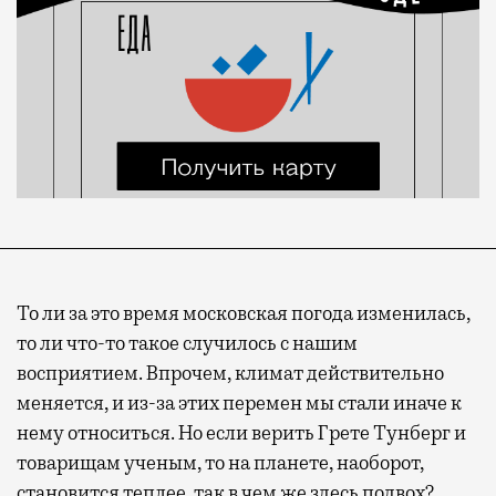
То ли за это время московская погода изменилась,
то ли что-то такое случилось с нашим
восприятием. Впрочем, климат действительно
меняется, и из-за этих перемен мы стали иначе к
нему относиться. Но если верить Грете Тунберг и
товарищам ученым, то на планете, наоборот,
становится теплее, так в чем же здесь подвох?