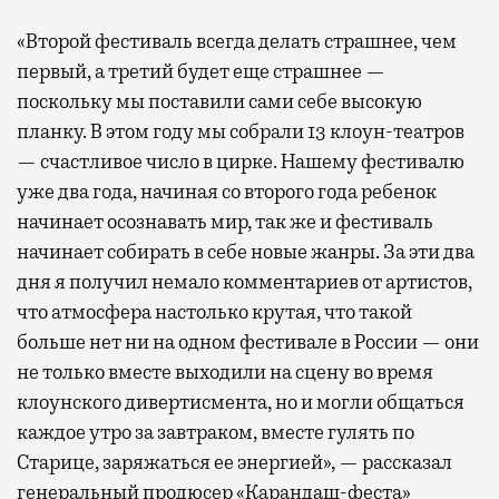
«Второй фестиваль всегда делать страшнее, чем
первый, а третий будет еще страшнее —
поскольку мы поставили сами себе высокую
планку. В этом году мы собрали 13 клоун-театров
— счастливое число в цирке. Нашему фестивалю
уже два года, начиная со второго года ребенок
начинает осознавать мир, так же и фестиваль
начинает собирать в себе новые жанры. За эти два
дня я получил немало комментариев от артистов,
что атмосфера настолько крутая, что такой
больше нет ни на одном фестивале в России — они
не только вместе выходили на сцену во время
клоунского дивертисмента, но и могли общаться
каждое утро за завтраком, вместе гулять по
Старице, заряжаться ее энергией», — рассказал
генеральный продюсер «Карандаш-феста»