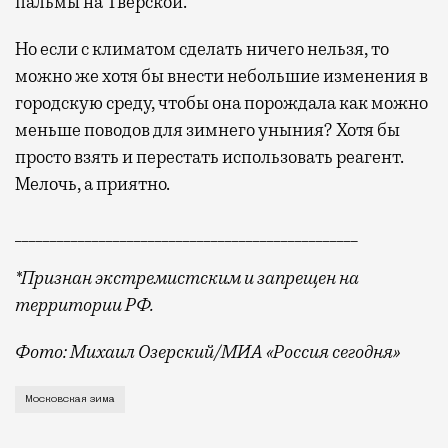
пальмы на Тверской.
Но если с климатом сделать ничего нельзя, то
можно же хотя бы внести небольшие изменения в
городскую среду, чтобы она порождала как можно
меньше поводов для зимнего уныния? Хотя бы
просто взять и перестать использовать реагент.
Мелочь, а приятно.
_________________________________________________
*П
ризнан экстремистским и запрещен на
территории РФ.
Фото: Михаил Озерский/МИА «Россия сегодня»
Примерно в середине нулевых москвичи вдру
Московская зима