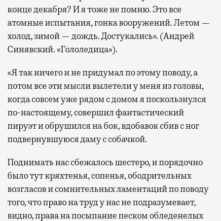
конце декабря? И я тоже не помню. Это все
атомные испытания, гонка вооружений. Летом —
холод, зимой — дождь. Достукались». (Андрей
Синявский. «Гололедица»).
«Я так ничего и не придумал по этому поводу, а
потом все эти мысли вылетели у меня из головы,
когда совсем уже рядом с домом я поскользнулся
по-настоящему, совершил фантастический
пируэт и обрушился на бок, вдобавок сбив с ног
подвернувшуюся даму с собачкой.
Поднимать нас сбежалось шестеро, и порядочно
было тут кряхтенья, сопенья, ободрительных
возгласов и сомнительных ламентаций по поводу
того, что право на труд у нас не подразумевает,
видно, права на посыпание песком обледенелых