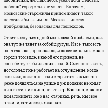
дворничихи, желтый песок усеял поля “ледовых
побоищ”, город стало не узнать. Впрочем,
московские старожилы припоминают: такой
некогда и была зимняя Москва — чистая,
прибранная, безопасная для пешеходов.
Стоит коснуться одной московской проблемы, как
она тут же тянет за собой другую. И все-таки есть
одна главная, проникающая во все остальные: наш
город в том виде, в какой его привели, не
способствует сближению людей. Смешно сказать,
но гололед тоже работает на отчуждение: когда
скользко, пожилые люди стараются как можно
реже появляться на улице и уж подавно не ходят
ни в гости, ни в кино, ни в театр. Конечно, можно и
дома посидеть, не о нас, стариках, речь, мы свое
отжили, вот молодых жалко».