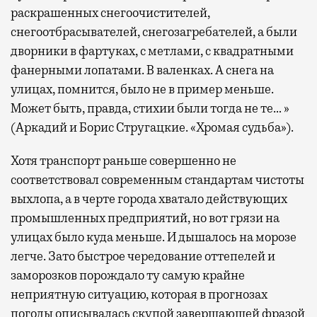
раскрашенных снегоочистителей,
снегоотбрасывателей, снегозагребателей, а были
дворники в фартуках, с метлами, с квадратными
фанерными лопатами. В валенках. А снега на
улицах, помнится, было не в пример меньше.
Может быть, правда, стихии были тогда не те… »
(Аркадий и Борис Стругацкие. «Хромая судьба»).
Хотя транспорт раньше совершенно не
соответствовал современным стандартам чистоты
выхлопа, а в черте города хватало действующих
промышленных предприятий, но вот грязи на
улицах было куда меньше. И дышалось на морозе
легче. Зато быстрое чередование оттепелей и
заморозков порождало ту самую крайне
неприятную ситуацию, которая в прогнозах
погоды описывалась скупой завершающей фразой