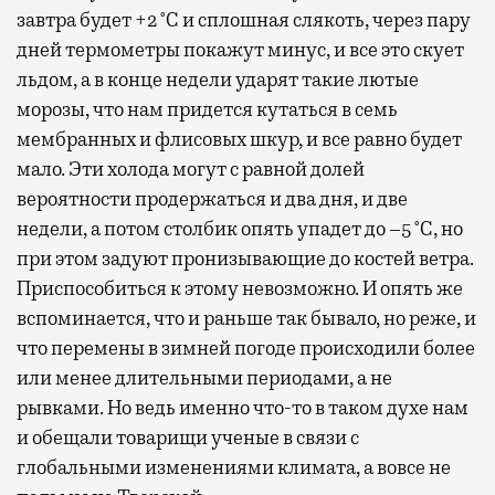
завтра будет +2 °С и сплошная слякоть, через пару
дней термометры покажут минус, и все это скует
льдом, а в конце недели ударят такие лютые
морозы, что нам придется кутаться в семь
мембранных и флисовых шкур, и все равно будет
мало. Эти холода могут с равной долей
вероятности продержаться и два дня, и две
недели, а потом столбик опять упадет до –5 °С, но
при этом задуют пронизывающие до костей ветра.
Приспособиться к этому невозможно. И опять же
вспоминается, что и раньше так бывало, но реже, и
что перемены в зимней погоде происходили более
или менее длительными периодами, а не
рывками. Но ведь именно что-то в таком духе нам
и обещали товарищи ученые в связи с
глобальными изменениями климата, а вовсе не