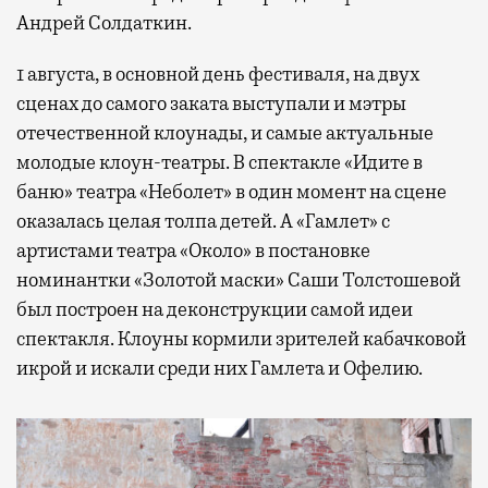
Андрей Солдаткин.
1 августа, в основной день фестиваля, на двух
сценах до самого заката выступали и мэтры
отечественной клоунады, и самые актуальные
молодые клоун-театры. В спектакле «Идите в
баню» театра «Неболет» в один момент на сцене
оказалась целая толпа детей. А «Гамлет» с
артистами театра «Около» в постановке
номинантки «Золотой маски» Саши Толстошевой
был построен на деконструкции самой идеи
спектакля. Клоуны кормили зрителей кабачковой
икрой и искали среди них Гамлета и Офелию.