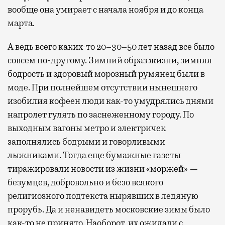
вообще она умирает с начала ноября и до конца
марта.
А ведь всего каких-то 20–30–50 лет назад все было
совсем по-другому. Зимний образ жизни, зимняя
бодрость и здоровый морозный румянец были в
моде. При полнейшем отсутствии нынешнего
изобилия кофеен люди как-то умудрялись днями
напролет гулять по заснеженному городу. По
выходным вагоны метро и электричек
заполнялись бодрыми и говорливыми
лыжниками. Тогда еще бумажные газеты
тиражировали новости из жизни «моржей» —
безумцев, добровольно и безо всякого
религиозного подтекста нырявших в ледяную
прорубь. Да и ненавидеть московские зимы было
как-то не принято. Наоборот, их ожидали с