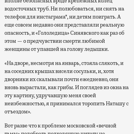
вполне безопасных вроде крепежных колец
водосточных труб. Ни полюбоваться, ни снять на
телефон для инстаграма*, ни детям поиграть. А
еще совсем недавно они представляли реальную
опасность, и «Гололедица» Синявского как раз об
этом — о предчувствии смерти любимой
женщины от упавшей на голову ледышки.
«На дворе, несмотря на январь, стояла слякоть, и
на соседних крышах висели сосульки, и, хотя
дворники их скалывали почти ежедневно, они
вновь вырастали, как грибы. И поглядев из окна на
эту картину, удручавшую меня своей
неизбежностью, я принимался торопить Наташу с
отъездом».
Вот разве что к проблеме московской «вечной
тьмы» подобрать подходящую цитату не