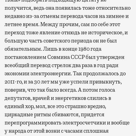
получится, ведь она появилась тоже относительно
недавно из-за отмены перевода часов на зимнее и
летнее время. Между прочим, сам по себе этот
переход тоже явление отнюдь не историческое, и
большую часть советского периода он не был
обязательным. Лишь в конце 1980 года
постановлением Совмина СССР был утвержден
всеобщий перевод стрелок два раза в год ради
экономии электроэнергии. Так продолжалось до
2011-го, и за 30 лет мы уже успели привыкнуть,
поверив, что так было всегда. А потом голоса
депутатов, врачей и энергетиков слились в
единый хор, мол, все это страшно вредно,
циркадные ритмы сбиваются, придется
перепрограммировать электросчетчики и вообще
у народа от этой возни с часами сплошная