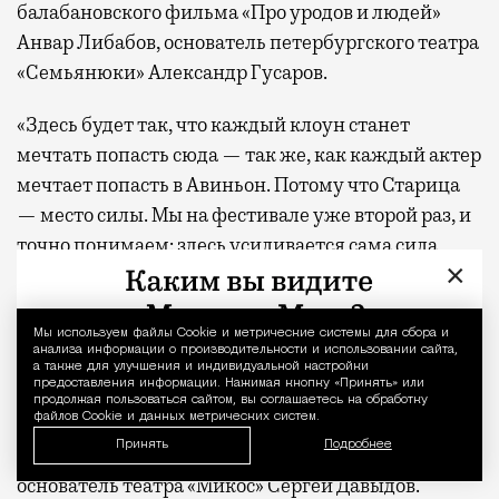
балабановского фильма «Про уродов и людей»
Анвар Либабов, основатель петербургского театра
«Семьянюки» Александр Гусаров.
«Здесь будет так, что каждый клоун станет
мечтать попасть сюда — так же, как каждый актер
мечтает попасть в Авиньон. Потому что Старица
— место силы. Мы на фестивале уже второй раз, и
точно понимаем: здесь усиливается сама сила
×
искусства — не только у артистов, но и у зрителей.
По масштабу фестиваль стал вдвое сильнее, и
публика приезжает уже с другой энергией. Это
Мы используем файлы Сookie и метрические системы для сбора и
Уведомление 
анализа информации о производительности и использовании сайта,
уже немного напоминает Burning Man — место,
а также для улучшения и индивидуальной настройки
предоставления информации. Нажимая кнопку «Принять» или
где люди собираются ради общей идеи.
продолжая пользоваться сайтом, вы соглашаетесь на обработку
файлов Cookie и данных метрических систем.
Перешагнув через забор, попадаешь туда, где
Принять
Подробнее
действуют иные законы жизни», — поделился
основатель театра «Микос» Сергей Давыдов.