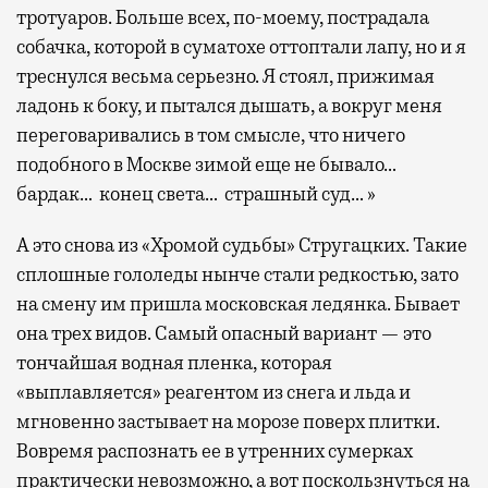
тротуаров. Больше всех, по-моему, пострадала
собачка, которой в суматохе оттоптали лапу, но и я
треснулся весьма серьезно. Я стоял, прижимая
ладонь к боку, и пытался дышать, а вокруг меня
переговаривались в том смысле, что ничего
подобного в Москве зимой еще не бывало…
бардак… конец света… страшный суд… »
А это снова из «Хромой судьбы» Стругацких. Такие
сплошные гололеды нынче стали редкостью, зато
на смену им пришла московская ледянка. Бывает
она трех видов. Самый опасный вариант — это
тончайшая водная пленка, которая
«выплавляется» реагентом из снега и льда и
мгновенно застывает на морозе поверх плитки.
Вовремя распознать ее в утренних сумерках
практически невозможно, а вот поскользнуться на