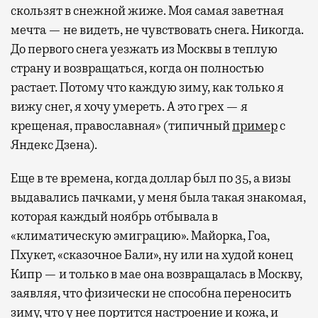
скользят в снежной жиже. Моя самая заветная
мечта — не видеть, не чувствовать снега. Никогда.
До первого снега уезжать из Москвы в теплую
страну и возвращаться, когда он полностью
растает. Потому что каждую зиму, как только я
вижу снег, я хочу умереть. А это грех — я
крещеная, православная» (типичный
пример
с
Яндекс Дзена).
Еще в те времена, когда доллар был по 35, а визы
выдавались пачками, у меня была такая знакомая,
которая каждый ноябрь отбывала в
«климатическую эмиграцию». Майорка, Гоа,
Пхукет, «сказочное Бали», ну или на худой конец
Кипр — и только в мае она возвращалась в Москву,
заявляя, что физически не способна переносить
зиму, что у нее портится настроение и кожа, и