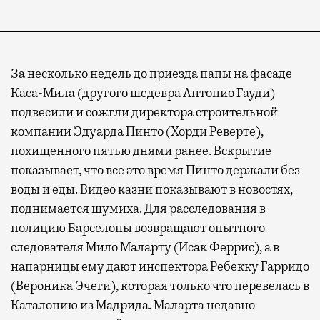
За несколько недель до приезда папы на фасаде
Каса-Мила (другого шедевра Антонио Гауди)
подвесили и сожгли директора строительной
компании Эдуарда Пинто (Хорди Реверте),
похищенного пятью днями ранее. Вскрытие
показывает, что все это время Пинто держали без
воды и еды. Видео казни показывают в новостях,
поднимается шумиха. Для расследования в
полицию Барселоны возвращают опытного
следователя Мило Маларту (Исак Феррис), а в
напарницы ему дают инспектора Ребекку Гарридо
(Вероника Эчеги), которая только что перевелась в
Каталонию из Мадрида. Маларта недавно