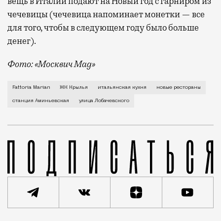
вещь в Италии подают на Новый год с гарниром из
чечевицы (чечевица напоминает монетки — все
для того, чтобы в следующем году было больше
денег).
Фото: «Москвич Mag»
Настоящая итальянская ферма и кафе при ней Fattor
Fattoria Marian
ЖК Крылья
итальянская кухня
новые рестораны
станция Аминьевская
улица Лобачевского