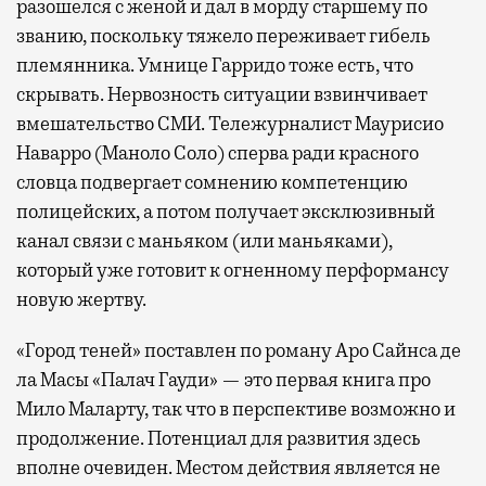
разошелся с женой и дал в морду старшему по
званию, поскольку тяжело переживает гибель
племянника. Умнице Гарридо тоже есть, что
скрывать. Нервозность ситуации взвинчивает
вмешательство СМИ. Тележурналист Маурисио
Наварро (Маноло Соло) сперва ради красного
словца подвергает сомнению компетенцию
полицейских, а потом получает эксклюзивный
канал связи с маньяком (или маньяками),
который уже готовит к огненному перформансу
новую жертву.
«Город теней» поставлен по роману Аро Сайнса де
ла Масы «Палач Гауди» — это первая книга про
Мило Маларту, так что в перспективе возможно и
продолжение. Потенциал для развития здесь
вполне очевиден. Местом действия является не