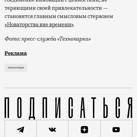
теряющими своей привлекательности —
становится главным смысловым стержнем
«Новаторства вне времени»
.
Фото: пресс-служба «Технопарка»
Рекламные кампании техники редко выходят за рамк
Реклама
технопарк