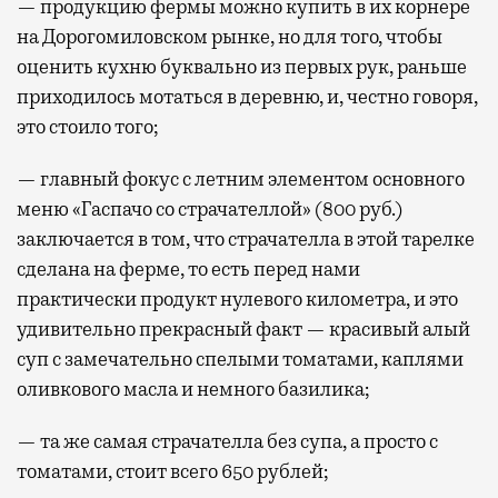
— продукцию фермы можно купить в их корнере
на Дорогомиловском рынке, но для того, чтобы
оценить кухню буквально из первых рук, раньше
приходилось мотаться в деревню, и, честно говоря,
это стоило того;
— главный фокус с летним элементом основного
меню «Гаспачо со страчателлой» (800 руб.)
заключается в том, что страчателла в этой тарелке
сделана на ферме, то есть перед нами
практически продукт нулевого километра, и это
удивительно прекрасный факт — красивый алый
суп с замечательно спелыми томатами, каплями
оливкового масла и немного базилика;
— та же самая страчателла без супа, а просто с
томатами, стоит всего 650 рублей;