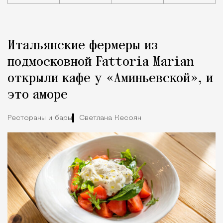
Реклама
Редакция Москвич Mag
Итальянские фермеры из
Город
подмосковной Fattoria Marian
открыли кафе у «Аминьевской», и
это аморе
Рестораны и бары
Светлана Кесоян