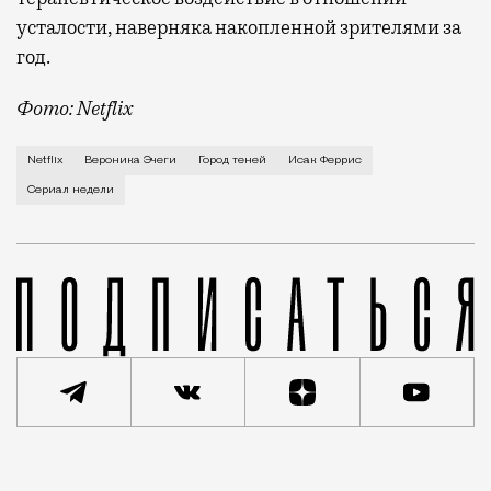
усталости, наверняка накопленной зрителями за
год.
Фото: Netflix
Испанский кинодетектив, без сомнений, может cтать
Netflix
Вероника Эчеги
Город теней
Исак Феррис
Сериал недели