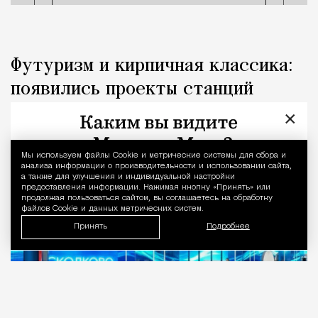
Футуризм и кирпичная классика:
появились проекты станций
метро «Сколково» и «МГСУ»
×
Город
Николай Спиридонов
Мы используем файлы Сookie и метрические системы для сбора и
Уведомление 
анализа информации о производительности и использовании сайта,
а также для улучшения и индивидуальной настройки
предоставления информации. Нажимая кнопку «Принять» или
продолжая пользоваться сайтом, вы соглашаетесь на обработку
файлов Cookie и данных метрических систем.
Принять
Подробнее