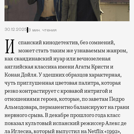
30.12.2025
3 мин. чтения
Испанский кинодетектив, без сомнений,
может cтать таким же узнаваемым жанром,
как скандинавский нуар или вечнозеленая
английская классика имени Агаты Кристи и
Конан Дойля. У здешних образцов характерная,
чуть приглушенная цветовая палитра, которая
резко контрастирует с кровавой интригой и
отношениями героев, которые, по заветам Педро
Альмодовара, перманентно балансируют на грани
нервного срыва. В декабре прошлого года класс
показал культовый испанский режиссер Алекс де
ла Иглесиа, который выпустил на Netflix «1992»,