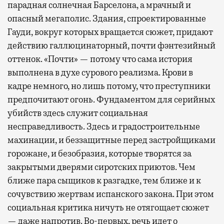
парадная солнечная Барселона, а мрачный и
опасный мегаполис. Здания, спроектированные
Гауди, вокруг которых вращается сюжет, придают
действию галлюцинаторный, почти фэнтезийный
оттенок. «Почти» — потому что сама история
выполнена в духе сурового реализма. Крови в
кадре немного, но лишь потому, что преступники
предпочитают огонь. Фундаментом для серийных
убийств здесь служит социальная
несправедливость. Здесь и градостроительные
махинации, и беззащитные перед застройщиками
горожане, и безобразия, которые творятся за
закрытыми дверями сиротских приютов. Чем
ближе пара сыщиков к разгадке, тем ближе и к
сочувствию жертвам испанского закона. При этом
социальная критика ничуть не отягощает сюжет
— даже напротив. Во-первых, речь идет о