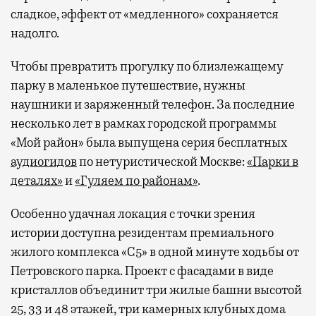
сладкое, эффект от «медленного» сохраняется
надолго.
Чтобы превратить прогулку по близлежащему
парку в маленькое путешествие, нужны
наушники и заряженный телефон. За последние
несколько лет в рамках городской программы
«Мой район» была выпущена серия бесплатных
аудиогидов
по нетуристической Москве:
«Парки в
деталях»
и
«Гуляем по районам»
.
Особенно удачная локация с точки зрения
истории доступна резидентам премиального
жилого комплекса «С5»
в одной минуте ходьбы от
Петровского парка. Проект с фасадами в виде
кристаллов объединит три жилые башни высотой
25, 33 и 48 этажей, три камерных клубных дома