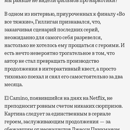
мы раньше не видели фильмов про наркотики?
В одном из интервью, приуроченных к финалу «Во
все тяжкие», Гиллиган признавался, что,
заканчивая сценарий последних серий,
неожиданно для самого себя разревелся,
настолько не хотелось ему прощаться с героями. И
есть нечто невероятно трогательное в том, что
автор не стал превращать производство
продолжения в интерактивный квест, а просто
тихонько поехал и снял его самостоятельно за два
месяца.
El
Camino
, появившийся на днях на Netflix, не
преподносит ровным счетом никаких сюрпризов.
Картина следует за единственным в сериале
героем, заслуживающим продолжения — за
сбежавшим от неонацистов Джесси Пинкманом