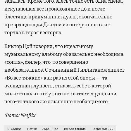
задалась. Кроме того, здесь точно есть одна сцена,
искупающая все происходящее до и после —
блестяще придуманная дуэль, окончательно
превращающая Джесси из потерянного экс-
торчка в героя вестерна.
Виктор Цой говорил, что идеальному
музыкальному альбому обязательно необходима
«сопля», филер, что-то совершенно
необязательное. Сочиненный Гиллиганом эпилог
«Во все тяжкие» как раз из этой оперы — та
очевидная глупость, отказать себе в которой
может только тот, у кого не хватает сердца или
чего-то такого же жизненно необходимого.
Фото: Netflix
«Во все тяжкие» — едва ли не самый внутренне пара
El Camino
Netflix
Аарон Пол
Во все тяжкие
новые фильмы