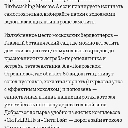
Birdwatching Moscow. А если планируете начинать
самостоятельно, выбирайте парки с водоемами:
водоплавающих птиц проще заметить.
Излюбленное место московских бердвотчеров —
Главный ботанический сад, где можно встретить
десятки видов птиц: от мухоловок и дроздов до
краснокнижных ястреба-перепелятника и
ястреба-тетеревятника. А в «Покровском-
Стрешнево», где обитает 80 видов птиц, живут
сокол пустельга, хохлатая чернеть (нырковая утка
с эффектным хохолком) и поползень —
единственная птица в наших широтах, которая
умеет бегать по стволу дерева головой вниз.
Добраться до парка удобно из жилых комплексов
«СИТИДЗЕН» и «Сити Бэй» — дорога займет около
15 минут на автомобиле.