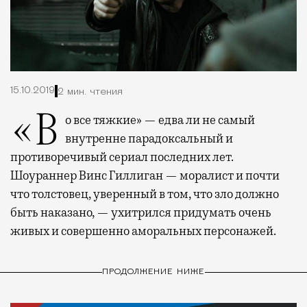
15.10.2019
2 мин. чтения
«Во все тяжкие» — едва ли не самый
внутренне парадоксальный и
противоречивый сериал последних лет.
Шоураннер Винс Гиллиган — моралист и почти
что толстовец, уверенный в том, что зло должно
быть наказано, — ухитрился придумать очень
живых и совершенно аморальных персонажей.
ПРОДОЛЖЕНИЕ НИЖЕ