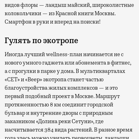
видов флоры — ландыш майский, широколистные
колокольчики — из Красной книги Москвы.
Смартфон в руки и вперед на поиски!
Гулять по экотропе
Иногда лучший wellness-план начинается не с
нового умного гаджета или абонемента в фитнес,
а с прогулки в парке у дома. В мультикварталах
«СЕТ» и «Веер» экотропа станет частью
благоустройства жилых комплексов — и это
первый подобный проект в Москве. Маршрут
протяженностью 8 км соединит городской
бульвар и внутренние дворы с природным
заказником «Долина реки Сетуни», где
насчитывается 384 вида растений. В разное время
года здесь можно увидеть первоцветы, ландыши,