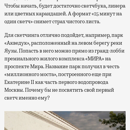
Чтобы начать, будет достаточно скетчбука, линера
или цветных карандашей. А формат «15 минут на
один скетч» снимет страх чистого листа.
Для скетчинга отлично подойдет, например, парк
«Акведук», расположенный на левом берегу реки
Яузы. Попасть в него можно прямо из гранд-лобби
премиального жилого комплекса «МИРА» на
проспекте Мира. Название парк получил в честь
«миллионного моста», построенного еще при
Екатерине II как часть первого водопровода
Москвы. Почему бы не посвятить свой первый
скетч именно ему?