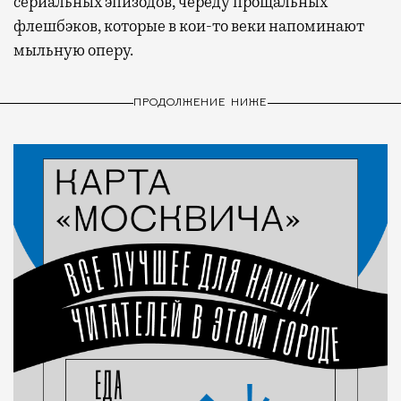
сериальных эпизодов, череду прощальных
флешбэков, которые в кои-то веки напоминают
мыльную оперу.
ПРОДОЛЖЕНИЕ НИЖЕ