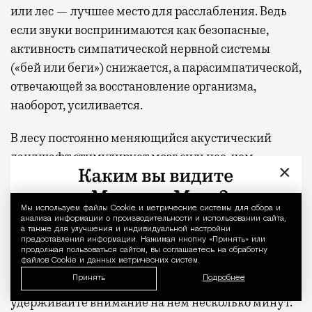
или лес — лучшее место для расслабления. Ведь
если звуки воспринимаются как безопасные,
активность симпатической нервной системы
(«бей или беги») снижается, а парасимпатической,
отвечающей за восстановление организма,
наоборот, усиливается.
В лесу постоянно меняющийся акустический
ландшафт стимулирует мозг сильнее, чем
×
монотонный городской шум, и при этом не
перегружает. Так что именно это сочетание
Мы используем файлы Сookie и метрические системы для сбора и
Уведомление 
помогает быстрее восстанавливаться после
анализа информации о производительности и использовании сайта,
умственного напряжения.
а также для улучшения и индивидуальной настройки
предоставления информации. Нажимая кнопку «Принять» или
продолжая пользоваться сайтом, вы соглашаетесь на обработку
файлов Cookie и данных метрических систем.
Для тренировки активного слушания по очереди
Принять
Подробнее
выбирайте один звук — птиц, воду, листву — и
удерживайте внимание на нем несколько минут.