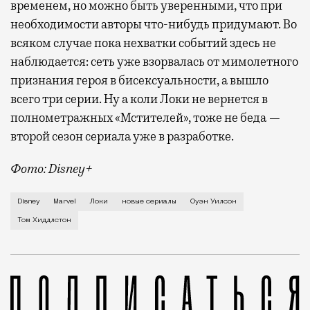
временем, но можно быть уверенными, что при
необходимости авторы что-нибудь придумают. Во
всяком случае пока нехватки событий здесь не
наблюдается: сеть уже взорвалась от мимолетного
признания героя в бисексуальности, а вышло
всего три серии. Ну а коли Локи не вернется в
полнометражных «Мстителей», тоже не беда —
второй сезон сериала уже в разработке.
Фото: Disney+
В завершивших третий цикл «Мстителях» создателям 
Disney
Marvel
Локи
новые сериалы
Оуэн Уилсон
Том Хиддлстон