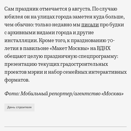
Сам праздник отмечается 9 августа. По случаю
юбилея он на улицах города заметен куда больше,
чем обычно: только недавно мы
писали
про будки
с архивными видами города и другие
инсталляции. Кроме того, к празднованию 70-
летия в павильоне «Макет Москвы» на ВДНХ
обещают целую праздничную спецпрограмму:
презентацию текущих градостроительных
проектов мэрии и набор семейных интерактивных
форматов.
Фото: Мобильный репортер/агентство «Москва»
Это каска в фирменных цветах департамента строит
День строителя