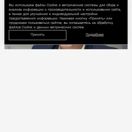
Мы используем файлы Сookie и метрические системы для сбора и
Уведомление 
анализа информации о производительности и использовании сайта,
а также для улучшения и индивидуальной настройки
предоставления информации. Нажимая кнопку «Принять» или
продолжая пользоваться сайтом, вы соглашаетесь на обработку
файлов Cookie и данных метрических систем.
Принять
Подробнее
06.08.2026
2 мин. чтения
Видео с репликой из интервью народного
избранника блогеру Амирану Сардарову
быстро
разошлось
по сети — вероятно, не в
последнюю очередь из-за жизнерадостного,
заливистого смеха, которым он сопровождает свою
констатацию. Отсмеявшись, он уточняет, что это