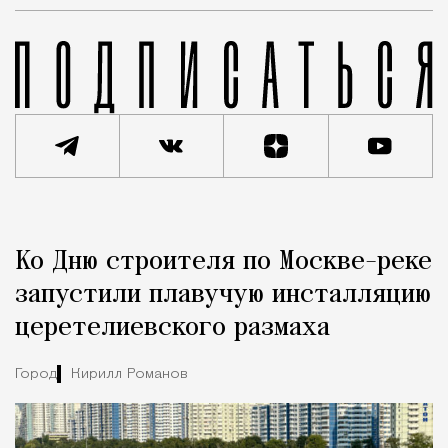
Реклама
Редакция Москвич Mag
Ко Дню строителя по Москве-реке
Город
запустили плавучую инсталляцию
церетелиевского размаха
Город
Кирилл Романов