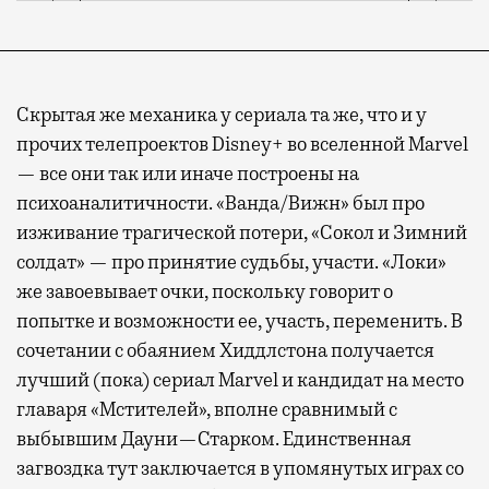
Скрытая же механика у сериала та же, что и у
прочих телепроектов Disney+ во вселенной Marvel
— все они так или иначе построены на
психоаналитичности. «Ванда/Вижн» был про
изживание трагической потери, «Сокол и Зимний
солдат» — про принятие судьбы, участи. «Локи»
же завоевывает очки, поскольку говорит о
попытке и возможности ее, участь, переменить. В
сочетании с обаянием Хиддлстона получается
лучший (пока) сериал Marvel и кандидат на место
главаря «Мстителей», вполне сравнимый с
выбывшим Дауни—Старком. Единственная
загвоздка тут заключается в упомянутых играх со