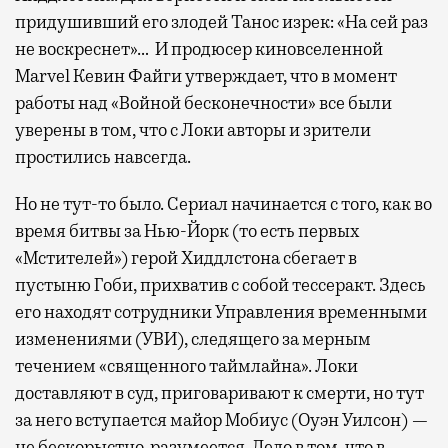
придушивший его злодей Танос изрек: «На сей раз
не воскреснет»… И продюсер киновселенной
Marvel Кевин Файги утверждает, что в момент
работы над «Войной бесконечности» все были
уверены в том, что с Локи авторы и зрители
простились навсегда.
Но не тут-то было. Сериал начинается с того, как во
время битвы за Нью-Йорк (то есть первых
«Мстителей») герой Хиддлстона сбегает в
пустыню Гоби, прихватив с собой тессеракт. Здесь
его находят сотрудники Управления временными
изменениями (УВИ), следящего за мерным
течением «священного таймлайна». Локи
доставляют в суд, приговаривают к смерти, но тут
за него вступается майор Мобиус (Оуэн Уилсон) —
не бескорыстно, разумеется. Дело в том, что в