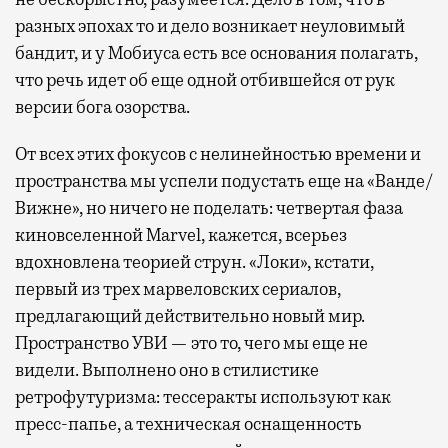
разных эпохах то и дело возникает неуловимый
бандит, и у Мобиуса есть все основания полагать,
что речь идет об еще одной отбившейся от рук
версии бога озорства.
От всех этих фокусов с нелинейностью времени и
пространства мы успели подустать еще на «Ванде/
Вижне», но ничего не поделать: четвертая фаза
киновселенной Marvel, кажется, всерьез
вдохновлена теорией струн. «Локи», кстати,
первый из трех марвеловских сериалов,
предлагающий действительно новый мир.
Пространство УВИ — это то, чего мы еще не
видели. Выполнено оно в стилистике
ретрофутуризма: тессеракты используют как
пресс-папье, а техническая оснащенность