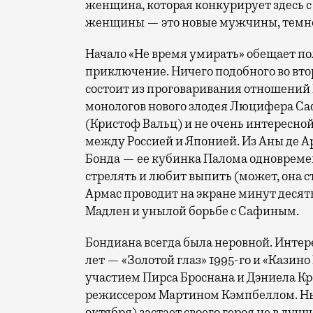
женщина, которая конкурирует здесь с 
женщины — это новые мужчины, темно
Начало «Не время умирать» обещает по
приключение. Ничего подобного во вто
состоит из проговаривания отношений
монологов нового злодея Люцифера Са
(Кристоф Вальц) и не очень интересно
между Россией и Японией. Из Аны де 
Бонда — ее кубинка Палома одновремен
стрелять и любит выпить (может, она с
Армас проводит на экране минут десять
Мадлен и унылой борьбе с Сафиным.
Бондиана всегда была неровной. Интере
лет — «Золотой глаз» 1995-го и «Кази
участием Пирса Броснана и Дэниела Кр
режиссером Мартином Кэмпбеллом. Нын
октября) застает своего героя не в луч