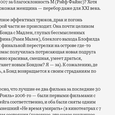
007 за благосклонность М (Рэйф Файнс)? Хотя
кожая женщина — перебор даже для XXI века.
лное эффектных трюков, драк и погонь
рой части не происходит. Она почти целиком
 Бонда с Мадлен, глупых бессмысленных
фина (Рами Малек), блеклого выхода Блофилда
й финальной перестрелки на острове где-то
Армас получилась потрясающая новая подруга
но красивая, смешная, умеет драться,
танет новым Бондом? Я — за). К сожалению, де
, а Бонд возвращается к своим страданиям по
сно, что лучшие ее два фильма за последние 30
но Рояль» 2006-го — были первыми фильмами с
ейга соответственно, и оба были сняты одним
ешний «Не время умирать» (в кинотеатрах с 7
шем состоянии (наверное, это самое неудачное