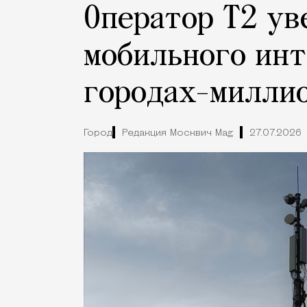
Оператор Т2 ув
мобильного инт
городах-милли
Город
Редакция Москвич Mag
27.07.2026