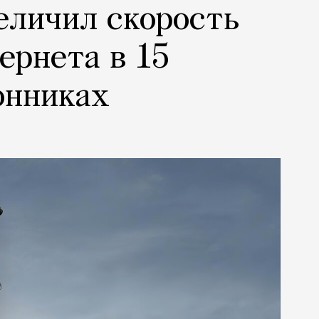
еличил скорость
ернета в 15
онниках