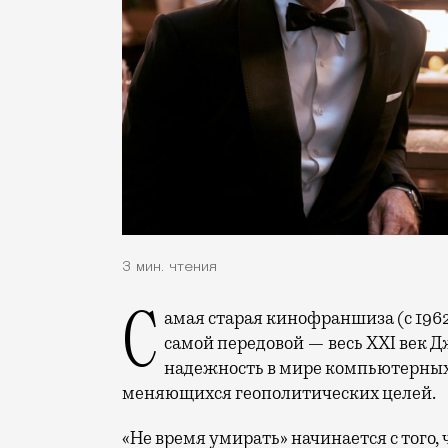
3 мин. чтения
Самая старая кинофраншиза (с 1962 года) в последнее время пыталась быть и
самой передовой — весь XXI век 
надежность в мире компьютерных
меняющихся геополитических целей.
«Не время умирать» начинается с того,