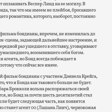
ет оплакивать Веспер Линд на ее могилу. В
нда, так что мы имеем не плейбоя, бросавшего
его романтика, которого, наоборот, постоянно
фильма бондианы, впрочем, не изменилась до
шн-сцены, задающей дальнейшее настроение, и
ередной раз ушедшего в отставку, уговаривают
 сумасшедшего, возомнившего себя богом.
и агента, но Бонд всегда побеждает в
потому что сейчас все иначе.
ий фильм бондианы с участием Дэниела Крейга,
о, что и Бонда как такового больше не будет.
бара Брокколи вольна распоряжаться своей
тся, но Бонд за почти шесть десятилетий стал
ли будет следующая часть, как появится
о станет агент 00 (Лашана Линч), чернокожая