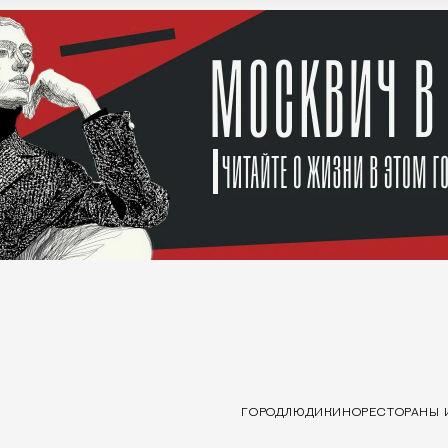
ГОРОД
ЛЮДИ
КИНО
РЕСТОРАНЫ 