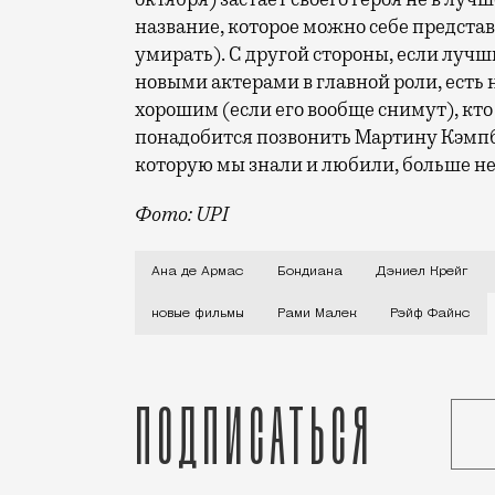
название, которое можно себе представи
умирать). С другой стороны, если луч
новыми актерами в главной роли, есть
хорошим (если его вообще снимут), кто
понадобится позвонить Мартину Кэмпбе
которую мы знали и любили, больше не
Фото: UPI
Самая старая кинофраншиза (с 1962 год
Ана де Армас
Бондиана
Дэниел Крейг
новые фильмы
Рами Малек
Рэйф Файнс
Подписаться