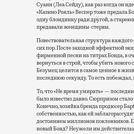
Суанн (Леа Сейду), как раз когда он ид
«Казино Рояль» Веспер тоже предала Бо
одну блондинку ради другой, а стареющ
предавали женщины-стервы.
Повествовательная структура каждого 
сих пор. После заходной эффектной эк
фирменной песни на титрах Бонда, в оч
вернуться в строй, чтобы убить нового
Безумец целится в самое ценное в жизн
последнюю секунду. То есть побеждал, 
То, что «Не время умирать» — последн
было известно давно. Сюрпризом стало т
Конечно, хозяйка бренда продюсер Бар
собственностью, как ей заблагорассуди
достоянием миллионов поклонников. Ес
новый Бонд? Неужели им действительн