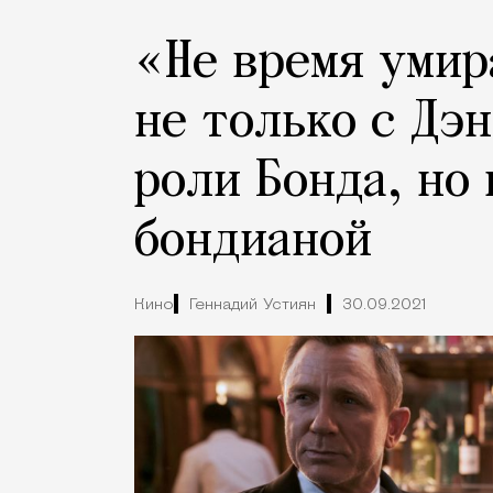
«Не время умир
не только с Дэ
роли Бонда, но 
бондианой
Кино
Геннадий Устиян
30.09.2021