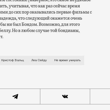
ть, учитывая, что как раз сейчас время
шими до сих пор оказывались первые фильмы с
 надежда, что следующий окажется очень
 бы ни был Бондом. Возможно, для этого
ллу. Но в любом случае той бондианы,
т.
а) в последнее время пыталась быть и самой передово
Кристоф Вальц
Леа Сейду
Не время умирать