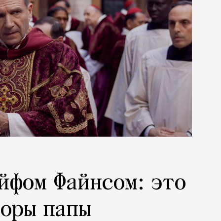
йфом Файнсом: это
боры папы