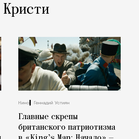
 Кристи
Кино
Геннадий Устиян
Главные скрепы
британского патриотизма
ы
в «King’s Man: Начало» —