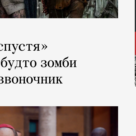
спустя»
 будто зомби
звоночник