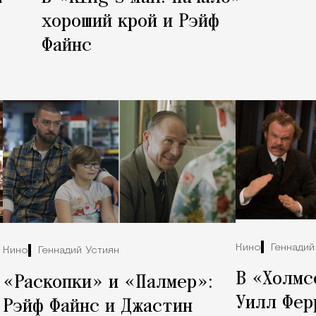
хороший крой и Рэйф
Файнс
Кино
Геннадий
Кино
Геннадий Устиян
В «Холмс
«Раскопки» и «Палмер»:
Уилл Фер
Рэйф Файнс и Джастин