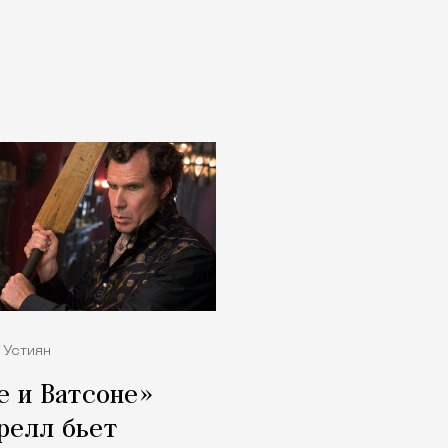
 Устиян
е и Ватсоне»
релл бьет