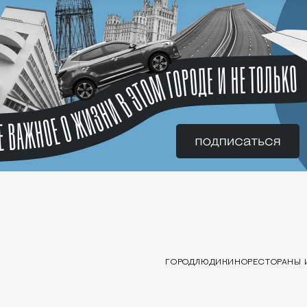
ГОРОД
ЛЮДИ
КИНО
РЕСТОРАНЫ 