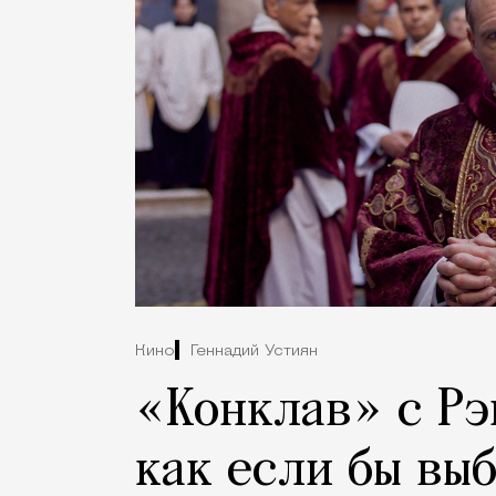
Кино
Геннадий Устиян
«Конклав» с Рэ
как если бы вы