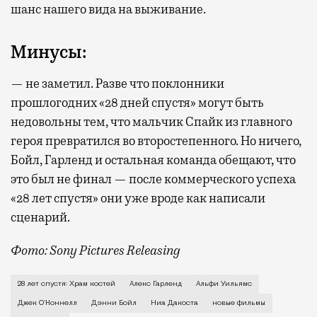
шанс нашего вида на выживание.
Минусы:
— не заметил. Разве что поклонники
прошлогодних «28 дней спустя» могут быть
недовольны тем, что мальчик Спайк из главного
героя превратился во второстепенного. Но ничего,
Бойл, Гарленд и остальная команда обещают, что
это был не финал — после коммерческого успеха
«28 лет спустя» они уже вроде как написали
сценарий.
Фото: Sony Pictures Releasing
Почти все фильмы о зомби имеют одинаковую предыст
28 лет спустя: Храм костей
Алекс Гарленд
Альфи Уильямс
Джек О’Коннелл
Дэнни Бойл
Ниа Дакоста
новые фильмы