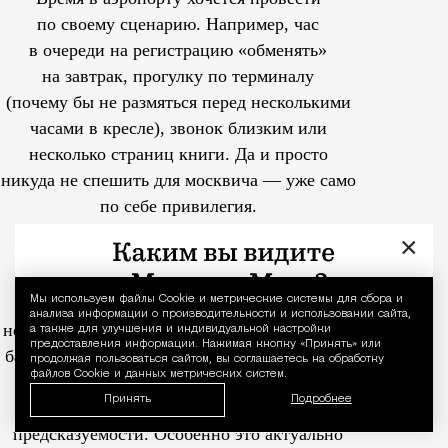
по своему сценарию. Например, час
в очереди на регистрацию «обменять»
на завтрак, прогулку по терминалу
(почему бы не размяться перед несколькими
часами в кресле), звонок близким или
несколько страниц книги. Да и просто
никуда не спешить для москвича — уже само
по себе привилегия.
×
Обычно неприятная аэропортовая
Мы используем файлы Сookie и метрические системы для сбора и
Уведомление 
нервозность возникает из-за
анализа информации о производительности и использовании сайта,
неопределенности: как долго стоять на сдачу
а также для улучшения и индивидуальной настройки
предоставления информации. Нажимая кнопку «Принять» или
багажа, а потом — на паспортный контроль.
продолжая пользоваться сайтом, вы соглашаетесь на обработку
файлов Cookie и данных метрических систем.
Ускоренное прохождение предполетных
Принять
Подробнее
формальностей вернет ощущение
предсказуемости. Особенно это актуально