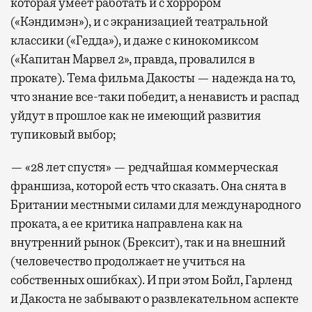
которая умеет работать и с хоррором
(«Кэндимэн»), и с экранизацией театральной
классики («Гедда»), и даже с кинокомиксом
(«Капитан Марвел 2», правда, провалился в
прокате). Тема фильма Дакосты — надежда на то,
что знание все-таки победит, а ненависть и распад
уйдут в прошлое как не имеющий развития
тупиковый выбор;
— «28 лет спустя» — редчайшая коммерческая
франшиза, которой есть что сказать. Она снята в
Британии местными силами для международного
проката, а ее критика направлена как на
внутренний рынок (Брексит), так и на внешний
(человечество продолжает не учиться на
собственных ошибках). И при этом Бойл, Гарленд
и Дакоста не забывают о развлекательном аспекте