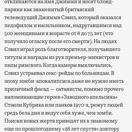
откликаются на имя Джимми и носят блонд-
парики как знаменитый британский
телеведущий Джимми Сэвил, который оказался
педофилом и насильником, надругавшимся над
500 женщинами в возрасте от 8 до 75 лет (что
получило огласку после его смерти). На людях
Сэвил играл роль благотворителя, получавшего
титулы и награды из рук премьер-министров и
папы римского. Когда камеры выключались,
Сэвил устраивал секс-рейды по больницам. В
эпоху зомби-апокалипсиса даже не нужно иметь
приличный фасад — сатанисты, помимо прочего
напоминающие героев «Заводного апельсина»
Стэнли Кубрика или панков 1970-х, режут людей
средь бела дня и ведут себя хуже, чем зомби.
Поиски новых жертв приводят их к знакомому
еще по прошлогоднему «28 лет спустя» доктору