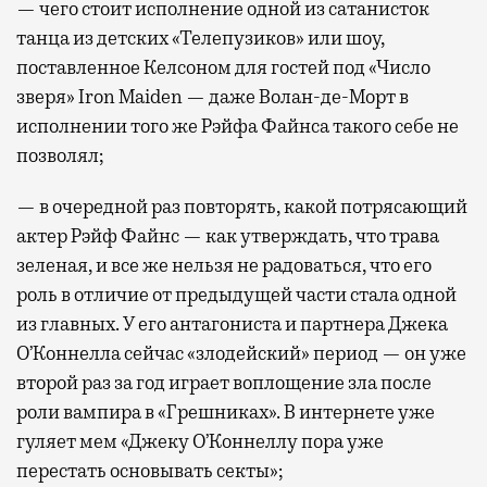
— чего стоит исполнение одной из сатанисток
танца из детских «Телепузиков» или шоу,
поставленное Келсоном для гостей под «Число
зверя» Iron Maiden — даже Волан-де-Морт в
исполнении того же Рэйфа Файнса такого себе не
позволял;
— в очередной раз повторять, какой потрясающий
актер Рэйф Файнс — как утверждать, что трава
зеленая, и все же нельзя не радоваться, что его
роль в отличие от предыдущей части стала одной
из главных. У его антагониста и партнера Джека
О’Коннелла сейчас «злодейский» период — он уже
второй раз за год играет воплощение зла после
роли вампира в «Грешниках». В интернете уже
гуляет мем «Джеку О’Коннеллу пора уже
перестать основывать секты»;