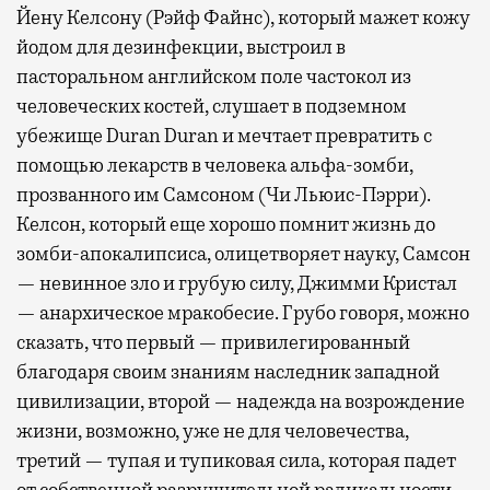
Йену Келсону (Рэйф Файнс), который мажет кожу
йодом для дезинфекции, выстроил в
пасторальном английском поле частокол из
человеческих костей, слушает в подземном
убежище Duran Duran и мечтает превратить с
помощью лекарств в человека альфа-зомби,
прозванного им Самсоном (Чи Льюис-Пэрри).
Келсон, который еще хорошо помнит жизнь до
зомби-апокалипсиса, олицетворяет науку, Самсон
— невинное зло и грубую силу, Джимми Кристал
— анархическое мракобесие. Грубо говоря, можно
сказать, что первый — привилегированный
благодаря своим знаниям наследник западной
цивилизации, второй — надежда на возрождение
жизни, возможно, уже не для человечества,
третий — тупая и тупиковая сила, которая падет
от собственной разрушительной радикальности