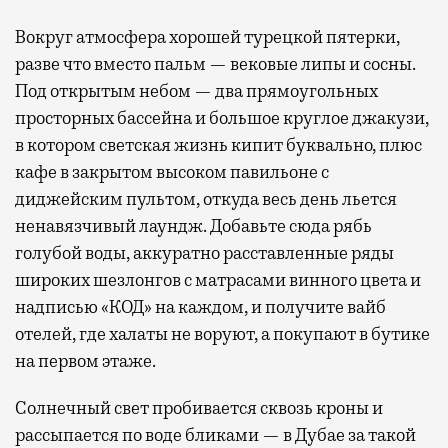
Вокруг атмосфера хорошей турецкой пятерки,
разве что вместо пальм — вековые липы и сосны.
Под открытым небом — два прямоугольных
просторных бассейна и большое круглое джакузи,
в котором светская жизнь кипит буквально, плюс
кафе в закрытом высоком павильоне с
диджейским пультом, откуда весь день льется
ненавязчивый лаундж. Добавьте сюда рябь
голубой воды, аккуратно расставленные ряды
широких шезлонгов с матрасами винного цвета и
надписью «КОД» на каждом, и получите вайб
отелей, где халаты не воруют, а покупают в бутике
на первом этаже.
Солнечный свет пробивается сквозь кроны и
рассыпается по воде бликами — в Дубае за такой