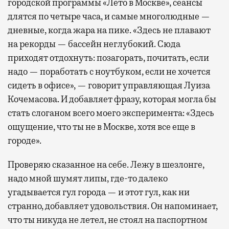
городской программы «Лето в Москве», сеансы
длятся по четыре часа, и самые многолюдные —
дневные, когда жара на пике. «Здесь не плавают
на рекорды — бассейн неглубокий. Сюда
приходят отдохнуть: позагорать, почитать, если
надо — поработать с ноутбуком, если не хочется
сидеть в офисе», — говорит управляющая Луиза
Кочемасова. И добавляет фразу, которая могла бы
стать слоганом всего моего эксперимента: «Здесь
ощущение, что ты не в Москве, хотя все еще в
городе».
Проверяю сказанное на себе. Лежу в шезлонге,
надо мной шумят липы, где-то далеко
угадывается гул города — и этот гул, как ни
странно, добавляет удовольствия. Он напоминает,
что ты никуда не летел, не стоял на паспортном