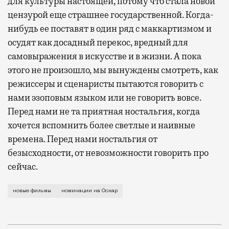
для культуры настоящей, потому что стала новой
цензурой еще страшнее государственной. Когда-
нибудь ее поставят в один ряд с маккартизмом и
осудят как досадный перекос, вредный для
самовыражения в искусстве и в жизни. А пока
этого не произошло, мы вынуждены смотреть, как
режиссеры и сценаристы пытаются говорить с
нами эзоповым языком или не говорить вовсе.
Перед нами не та приятная ностальгия, когда
хочется вспомнить более светлые и наивные
времена. Перед нами ностальгия от
безысходности, от невозможности говорить про
сейчас.
Даже беглый взгляд на оскаровских номинантов этог
новые фильмы
номинации на Оскар