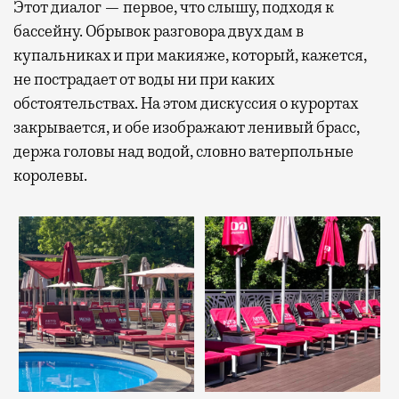
Этот диалог — первое, что слышу, подходя к
бассейну. Обрывок разговора двух дам в
купальниках и при макияже, который, кажется,
не пострадает от воды ни при каких
обстоятельствах. На этом дискуссия о курортах
закрывается, и обе изображают ленивый брасс,
держа головы над водой, словно ватерпольные
королевы.