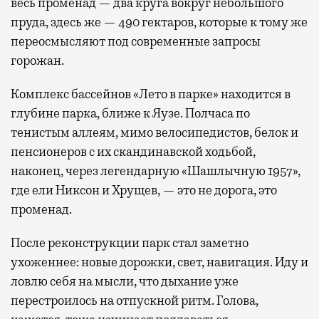
весь променад — два круга вокруг небольшого
пруда, здесь же — 490 гектаров, которые к тому же
переосмысляют под современные запросы
горожан.
Комплекс бассейнов «Лето в парке» находится в
глубине парка, ближе к Яузе. Полчаса по
тенистым аллеям, мимо велосипедистов, белок и
пенсионеров с их скандинавской ходьбой,
наконец, через легендарную «Шашлычную 1957»,
где ели Никсон и Хрущев, — это не дорога, это
променад.
После реконструкции парк стал заметно
ухоженнее: новые дорожки, свет, навигация. Иду и
ловлю себя на мысли, что дыхание уже
перестроилось на отпускной ритм. Голова,