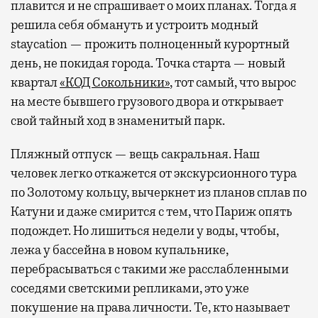
плавится и не спрашивает о моих планах. Тогда я
решила себя обмануть и устроить модный
staycation — прожить полноценный курортный
день, не покидая города. Точка старта — новый
квартал
«КОД Сокольники»
, тот самый, что вырос
на месте бывшего грузового двора и открывает
свой тайный ход в знаменитый парк.
Пляжный отпуск — вещь сакральная. Наш
человек легко откажется от экскурсионного тура
по Золотому кольцу, вычеркнет из планов сплав по
Катуни и даже смирится с тем, что Париж опять
подождет. Но лишиться недели у воды, чтобы,
лежа у бассейна в новом купальнике,
перебрасываться с такими же расслабленными
соседями светскими репликами, это уже
покушение на права личности. Те, кто называет