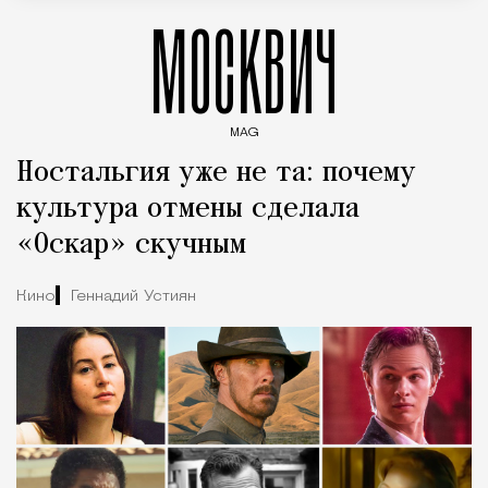
МОСКВИЧ
MAG
Введите ключевые слова для поиска статей
Ностальгия уже не та: почему
культура отмены сделала
«Оскар» скучным
Кино
Геннадий Устиян