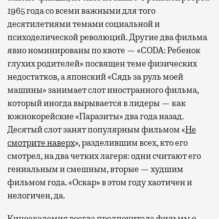
1965 года со всеми важными для того
десятилетиями темами социальной и
психоделической революций. Другие два фильма
явно номинированы по квоте — «CODA: Ребенок
глухих родителей» посвящен теме физических
недостатков, а японский «Сядь за руль моей
машины» занимает слот иностранного фильма,
который иногда вырывается в лидеры — как
южнокорейские «Паразиты» два года назад.
Десятый слот занят популярным фильмом «
Не
смотрите наверх
», разделившим всех, кто его
смотрел, на два четких лагеря: одни считают его
гениальным и смешным, вторые — худшим
фильмом года. «Оскар» в этом году хаотичен и
нелогичен, да.
Киноакадемия всегда предпочитала фильмы о