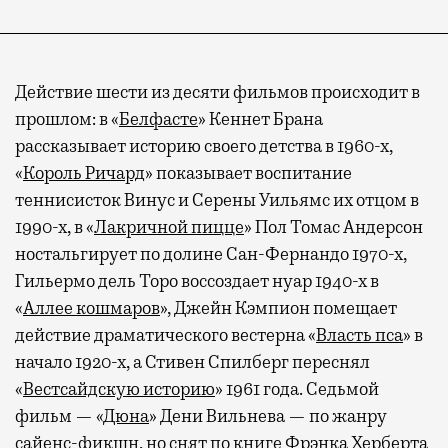
Действие шести из десяти фильмов происходит в
прошлом: в «
Белфасте
» Кеннет Брана
рассказывает историю своего детства в 1960-х,
«
Король Ричард
» показывает воспитание
теннисисток Винус и Серены Уильямс их отцом в
1990-х, в «
Лакричной пицце
» Пол Томас Андерсон
ностальгирует по долине Сан-Фернандо 1970-х,
Гильермо дель Торо воссоздает нуар 1940-х в
«
Аллее кошмаров
», Джейн Кэмпион помещает
действие драматического вестерна «
Власть пса
» в
начало 1920-х, а Стивен Спилберг переснял
«
Вестсайдскую историю
» 1961 года. Седьмой
фильм — «
Дюна
» Дени Вильнева — по жанру
сайенс-фикшн, но снят по книге Фрэнка Херберта