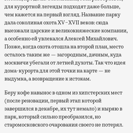
для курортной легенды подходят даже больше,
чем кажется на первый взгляд. Название парку
дала соколиная охота XV−XVII веков: сюда
выезжали царские и великокняжеские компании,
а особенно ей увлекался Алексей Михайлович.
Позже, когда охота отошла на второй план, место
осталось таким же — загородным, дачным, куда
москвичи убегали от летней духоты. Так что идея
дома-курорта для этой точки на карте — не
выдумка, а возвращение к истокам.
Беру кофе навынос в одном из хипстерских мест
(после реновации, первый этап которой
завершился в декабре, их тут немало) и ныряю в
парк, который сильно преобразился, но
старомосковского очарования своего не потерял.