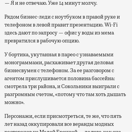
— Я и не отвечаю. Уже 14 минут молчу.
Рядом бизнес-леди с ноутбуком в правой руке и
телефоном в левой правит презентацию. Wi-Fi
здесь дают по запросу — офис у воды из мема
превратился в рабочую опцию.
У бортика, укутанная в парео с узнаваемыми
монограммами, расхаживает другая деловая
бизнесвумен с телефоном. За ее разговором с
агентом прислушивается половина бассейна:
смотрела три района, и Сокольники выиграли с
разгромным счетом, «потому что там хоть дышать
можно».
Персонажи, если присмотреться, те же, что пять
лет назад оккупировали все веранды модных
ресторанов на Малой Бронной — до того, как она