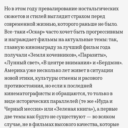
Но в этом году превалирование ностальгических
сюжетов и стилей выглядит страхом перед
современной жизнью, которого раньше не было.
Все-таки «Оскар» часто хочет быть прогрессивным
и награждает фильмы на актуальные темы: так,
главную кинонаграду за лучший фильм года
получали «Земля кочевников», «Паразиты»,
«Лунный свет», «В центре внимания» и «Бердмэн».
Америка уже несколько лет живет в ситуации
новой этики, культуры отмены и расового
противостояния, но если к последней
кинематографисты и обращаются, то только в
виде исторических параллелей (те же «Иуда и
Черный мессия» или «Зеленая книга»), а первые
две темы как будто не существуют — во всяком
случае, не в фильмах высокого качества, которые