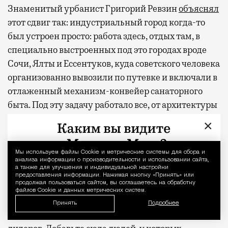
Знаменитый урбанист Григорий Ревзин
объяснял
этот сдвиг так: индустриальный город когда-то
был устроен просто: работа здесь, отдых там, в
специально выстроенных под это городах вроде
Сочи, Ялты и Ессентуков, куда советского человека
организованно вывозили по путевке и включали в
отлаженный механизм-конвейер санаторного
быта. Под эту задачу работало все, от архитектуры
до столовых и транспорта, а курортное настроение
×
потом транслировали кино и цветные плакаты.
Перевозить это настроение в северные деловые
Мы используем файлы Сookie и метрические системы для сбора и
Уведомление 
метрополии никому не приходило в голову.
анализа информации о производительности и использовании сайта,
а также для улучшения и индивидуальной настройки
Расслабленная атмосфера жила в своих
предоставления информации. Нажимая кнопку «Принять» или
продолжая пользоваться сайтом, вы соглашаетесь на обработку
заповедниках и никуда оттуда не выбиралась. А
файлов Cookie и данных метрических систем.
тут вдруг вырвалась и распространяется по
Принять
Подробнее
мировым столицам — и Москва оказалась в числе