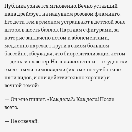
Публика узнается мгновенно. Вечно уставший
папа дрейфует на надувном розовом фламинго.
Его дети тем временем устраивают в детской зоне
шторм в шесть баллов. Пара дам с фигурами, за
которые заплачено потом и абонементами,
медленно нарезает круги в самом большом
бассейне, обсуждая, что биоревитализация летом
— деньги на ветер. На лежаках в тени — студентки
с местными лимонадами (их в меню тут больше
пяти видов, и они действительно хороши) и
вечной темой:
— Он мне пишет: «Как дела?» Как дела! После
всего.
— Не отвечай.