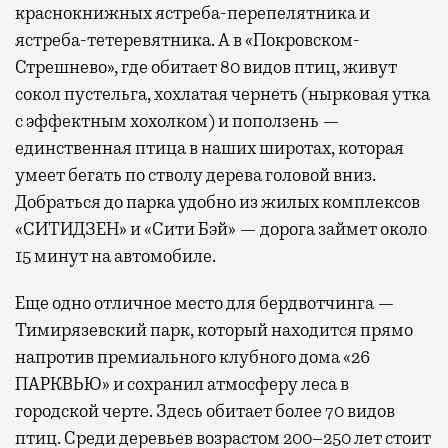
краснокнижных ястреба-перепелятника и
ястреба-тетеревятника. А в «Покровском-
Стрешнево», где обитает 80 видов птиц, живут
сокол пустельга, хохлатая чернеть (нырковая утка
с эффектным хохолком) и поползень —
единственная птица в наших широтах, которая
умеет бегать по стволу дерева головой вниз.
Добраться до парка удобно из жилых комплексов
«СИТИДЗЕН» и «Сити Бэй» — дорога займет около
15 минут на автомобиле.
Еще одно отличное место для бердвотчинга —
Тимирязевский парк, который находится прямо
напротив премиального клубного дома «26
ПАРКВЬЮ» и сохранил атмосферу леса в
городской черте. Здесь обитает более 70 видов
птиц. Среди деревьев возрастом 200–250 лет стоит