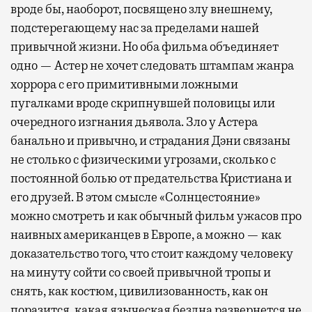
вроде бы, наоборот, посвящено злу внешнему,
подстерегающему нас за пределами нашей
привычной жизни. Но оба фильма объединяет
одно — Астер не хочет следовать штампам жанра
хоррора с его примитивными ложными
пугалками вроде скрипнувшей половицы или
очередного изгнания дьявола. Зло у Астера
банально и привычно, и страдания Дэни связаны
не столько с физическими угрозами, сколько с
постоянной болью от предательства Кристиана и
его друзей. В этом смысле «Солнцестояние»
можно смотреть и как обычный фильм ужасов про
наивных американцев в Европе, а можно — как
доказательство того, что стоит каждому человеку
на минуту сойти со своей привычной тропы и
снять, как костюм, цивилизованность, как он
поразится, какая языческая бездна развернется не