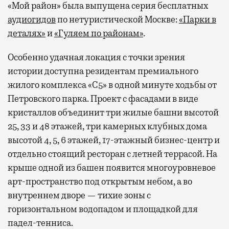
«Мой район» была выпущена серия бесплатных
аудиогидов
по нетуристической Москве:
«Парки в
деталях»
и
«Гуляем по районам»
.
Особенно удачная локация с точки зрения
истории доступна резидентам премиального
жилого комплекса «С5»
в одной минуте ходьбы от
Петровского парка. Проект с фасадами в виде
кристаллов объединит три жилые башни высотой
25, 33 и 48 этажей, три камерных клубных дома
высотой 4, 5, 6 этажей, 17-этажный бизнес-центр и
отдельно стоящий ресторан с летней террасой. На
крыше одной из башен появится многоуровневое
арт-пространство под открытым небом, а во
внутреннем дворе — тихие зоны с
горизонтальном водопадом и площадкой для
падел-тенниса.