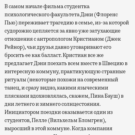
В самом начале фильма студентка
психологического факультета Дэни (Флоренс
Пью) переживает трагедию в семье, из-за которой
судорожно цепляется за явно уже затухающие
отношения с антропологом Кристианом (Джек
Рейнор), чьи друзья давно уговаривают его
бросить ее как балласт. Кристиан все же
предлагает Дэни поехать всем вместе в Швецию в
интересную коммуну, практикующую странные
ритуалы (некоторые похожи на современный
танец, и сразу видно, какими языческими
плясками вдохновлялась, скажем, Пина Бауш) в
дни летнего и зимнего солнцестояния.
Инициатором поездки оказывается один из
студентов, Пелле (Вильхельм Бломгрен),
выросший в этой коммуне. Когда компания