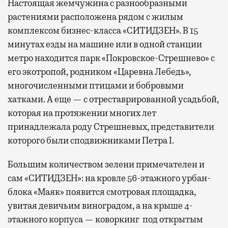
Настоящая жемчужина с разнообразными
растениями расположена рядом с жилым
комплексом бизнес-класса «СИТИДЗЕН». В 15
минутах езды на машине или в одной станции
метро находится парк «Покровское-Стрешнево» с
его экотропой, родником «Царевна Лебедь»,
многочисленными птицами и бобровыми
хатками. А еще — с отреставрированной усадьбой,
которая на протяжении многих лет
принадлежала роду Стрешневых, представители
которого были сподвижниками Петра I.
Большим количеством зелени примечателен и
сам «СИТИДЗЕН»: на кровле 56-этажного урбан-
блока «Маяк» появится смотровая площадка,
увитая девичьим виноградом, а на крыше 4-
этажного корпуса — коворкинг под открытым