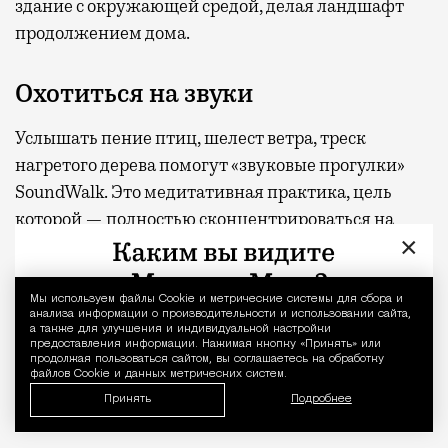
здание с окружающей средой, делая ландшафт
продолжением дома.
Охотиться на звуки
Услышать пение птиц, шелест ветра, треск
нагретого дерева помогут «звуковые прогулки»
SoundWalk. Это медитативная практика, цель
которой — полностью сконцентрироваться на
×
звуках. Ее можно запустить где угодно, но парк
или лес — лучшее место для расслабления. Ведь
если звуки воспринимаются как безопасные,
Мы используем файлы Сookie и метрические системы для сбора и
Уведомление 
анализа информации о производительности и использовании сайта,
активность симпатической нервной системы
а также для улучшения и индивидуальной настройки
предоставления информации. Нажимая кнопку «Принять» или
(«бей или беги») снижается, а парасимпатической,
продолжая пользоваться сайтом, вы соглашаетесь на обработку
файлов Cookie и данных метрических систем.
отвечающей за восстановление организма,
Принять
Подробнее
наоборот, усиливается.