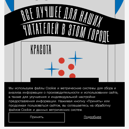
Мы используем файлы Сookie и метрические системы для сбора и
Уведомление 
анализа информации о производительности и использовании сайта,
а также для улучшения и индивидуальной настройки
предоставления информации. Нажимая кнопку «Принять» или
продолжая пользоваться сайтом, вы соглашаетесь на обработку
файлов Cookie и данных метрических систем.
Принять
Подробнее