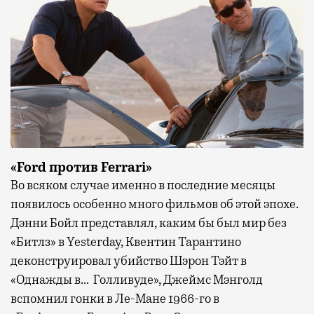
«
Ford
против
Ferrari
»
Во всяком случае именно в последние месяцы
появилось особенно много фильмов об этой эпохе.
Дэнни Бойл представлял, каким бы был мир без
«Битлз» в Yesterday, Квентин Тарантино
деконструировал убийство Шэрон Тэйт в
«Однажды в… Голливуде», Джеймс Мэнголд
вспомнил гонки в Ле-Мане 1966-го в