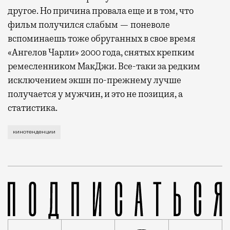
другое. Но причина провала еще и в том, что
фильм получился слабым — поневоле
вспоминаешь тоже обруганных в свое время
«Ангелов Чарли» 2000 года, снятых крепким
ремесленником МакДжи. Все-таки за редким
исключением экшн по-прежнему лучше
получается у мужчин, и это не позиция, а
статистика.
В кино постоянно происходят события, которые пост
кинотенденции