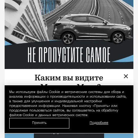
×
Мы используем файлы Сookie и метрические системы для сбора и
Уведомление 
анализа информации о производительности и использовании сайта,
а также для улучшения и индивидуальной настройки
предоставления информации. Нажимая кнопку «Принять» или
продолжая пользоваться сайтом, вы соглашаетесь на обработку
файлов Cookie и данных метрических систем.
Принять
Подробнее