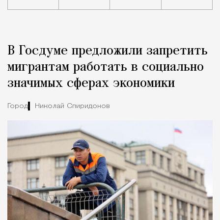
Реклама
Редакция Москвич Mag
В Госдуме предложили запретить
Город
мигрантам работать в социально
значимых сферах экономики
Город
Николай Спиридонов