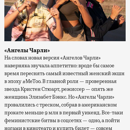
«Ангелы Чарли»
На словах новая версия «Ангелов Чарли»
наверняка звучала аппетитно: вроде бы самое
время переснять самый известный женский экшн
в эпоху #MeToo. В главной роли — проверенная
звезда Кристен Стюарт, режиссер — опять же
женщина Элизабет Бэнкс. Но «Ангелы Чарли»
провалились с треском, собрав в американском
прокате меньше 9 млн в первый уикенд. Все-таки
феминистские битвы в соцсетях — одно, а пойти
ногами в кинотеатр и купить билет — совсем