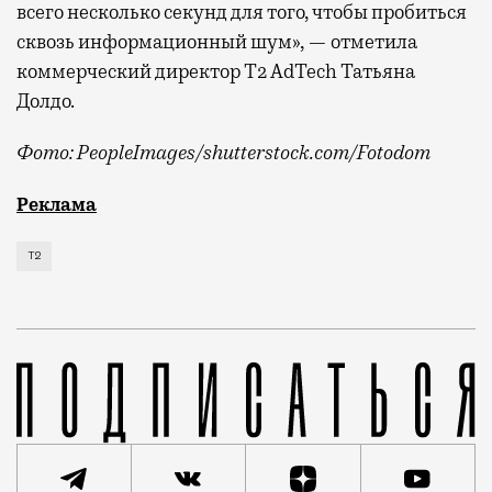
всего несколько секунд для того, чтобы пробиться
сквозь информационный шум», — отметила
коммерческий директор Т2 AdTech Татьяна
Долдо.
Фото: PeopleImages/shutterstock.com/Fotodom
Мобильный оператор Т2 изучил модели интернет-потр
Реклама
Т2