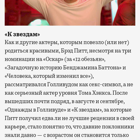
«К звездам»
Как и другие актеры, которым повезло (или нет)
родиться красивыми, Брэд Питт, несмотря на три
номинации на «Оскар» (за «12 обезьян»,
«Загадочную историю Бенджамина Баттона» и
«Человека, который изменил все»),
рассматривался Голливудом как секс-символ, а не
как серьезный актер уровня Тома Хэнкса. После
вышедших почти подряд, в августе и сентябре,
«Однажды в Голливуде» и «К звездам», за которые
Питт получил едва ли не лучшие рецензии в своей
карьере, стало понятно то, что давние поклонники
знали давно — с возрастом он становится только