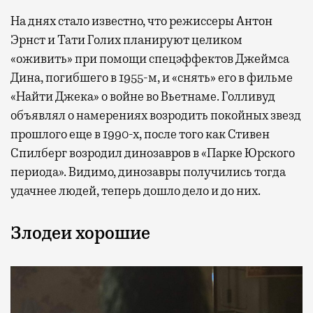
На днях стало известно, что режиссеры Антон
Эрнст и Тати Голих планируют целиком
«оживить» при помощи спецэффектов Джеймса
Дина, погибшего в 1955-м, и «снять» его в фильме
«Найти Джека» о войне во Вьетнаме. Голливуд
объявлял о намерениях возродить покойных звезд
прошлого еще в 1990-х, после того как Стивен
Спилберг возродил динозавров в «Парке Юрского
периода». Видимо, динозавры получились тогда
удачнее людей, теперь дошло дело и до них.
Злодеи хорошие