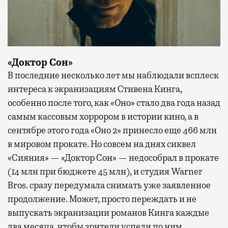
«Доктор Сон»
В последние несколько лет мы наблюдали всплеск
интереса к экранизациям Стивена Кинга,
особенно после того, как «Оно» стало два года назад
самым кассовым хоррором в истории кино, а в
сентябре этого года «Оно 2» принесло еще 466 млн
в мировом прокате. Но совсем на днях сиквел
«Сияния» — «Доктор Сон» — недособрал в прокате
(14 млн при бюджете 45 млн), и студия Warner
Bros. сразу передумала снимать уже заявленное
продолжение. Может, просто переждать и не
выпускать экранизации романов Кинга каждые
два месяца, чтобы зрители успели по ним