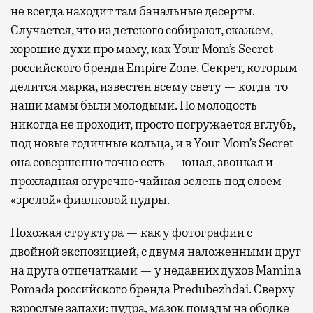
не всегда находит там банальные десерты.
Случается, что из детского собирают, скажем,
хорошие духи про маму, как Your Mom’s Secret
российского бренда Empire Zone. Секрет, которым
делится марка, известен всему свету — когда-то
наши мамы были молодыми. Но молодость
никогда не проходит, просто погружается вглубь,
под новые годичные кольца, и в Your Mom’s Secret
она совершенно точно есть — юная, звонкая и
прохладная огуречно-чайная зелень под слоем
«зрелой» фиалковой пудры.
Похожая структура — как у фотографии с
двойной экспозицией, с двумя наложенными друг
на друга отпечатками — у недавних духов Mamina
Pomada российского бренда Predubezhdai. Сверху
взрослые запахи: пудра, мазок помады на ободке