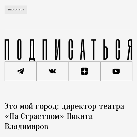
технопарк
Реклама
Редакция Москвич Mag
Это мой город: директор театра
Город
«На Страстном» Никита
Владимиров