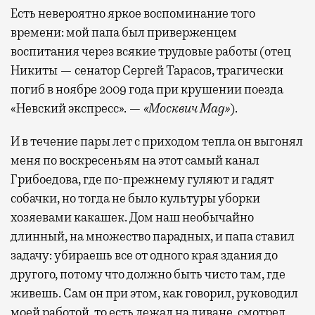
Есть невероятно яркое воспоминание того
времени: мой папа был приверженцем
воспитания через всякие трудовые работы (отец
Никиты — сенатор Сергей Тарасов, трагически
погиб в ноябре 2009 года при крушении поезда
«Невский экспресс». —
«Москвич Mag»
).
И в течение пары лет с приходом тепла он выгонял
меня по воскресеньям на этот самый канал
Грибоедова, где по-прежнему гуляют и гадят
собачки, но тогда не было культуры уборки
хозяевами какашек. Дом наш необычайно
длинный, на множество парадных, и папа ставил
задачу: убираешь все от одного края здания до
другого, потому что должно быть чисто там, где
живешь. Сам он при этом, как говорил, руководил
моей работой, то есть лежал на диване, смотрел