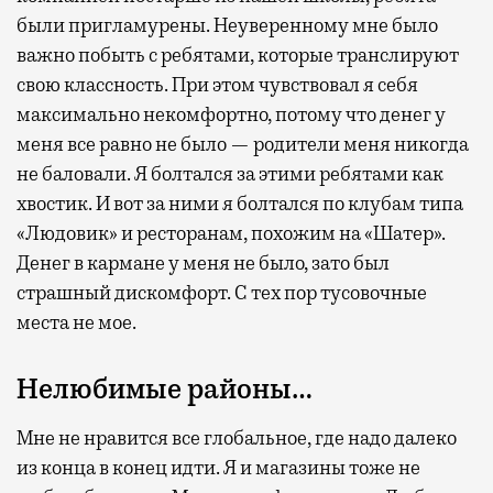
были пригламурены. Неуверенному мне было
важно побыть с ребятами, которые транслируют
свою классность. При этом чувствовал я себя
максимально некомфортно, потому что денег у
меня все равно не было — родители меня никогда
не баловали. Я болтался за этими ребятами как
хвостик. И вот за ними я болтался по клубам типа
«Людовик» и ресторанам, похожим на «Шатер».
Денег в кармане у меня не было, зато был
страшный дискомфорт. С тех пор тусовочные
места не мое.
Нелюбимые районы…
Мне не нравится все глобальное, где надо далеко
из конца в конец идти. Я и магазины тоже не