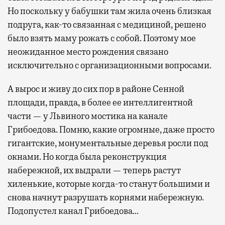
Но поскольку у бабушки там жила очень близкая
подруга, как-то связанная с медициной, решено
было взять маму рожать с собой. Поэтому мое
неожиданное место рождения связано
исключительно с организационными вопросами.
А вырос и живу до сих пор в районе Сенной
площади, правда, в более ее интеллигентной
части — у Львиного мостика на канале
Грибоедова. Помню, какие огромные, даже просто
гигантские, монументальные деревья росли под
окнами. Но когда была реконструкция
набережной, их выдрали — теперь растут
хиленькие, которые когда-то станут большими и
снова начнут разрушать корнями набережную.
Подопустел канал Грибоедова…