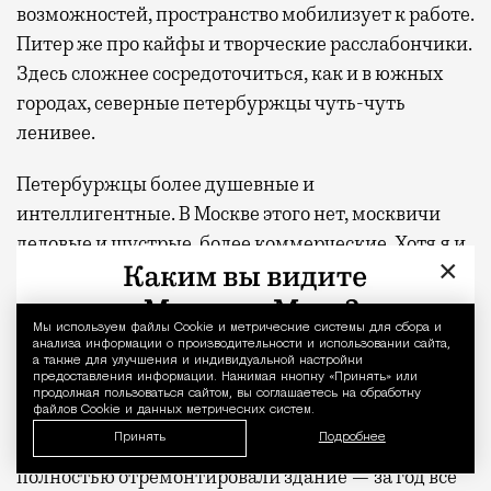
возможностей, пространство мобилизует к работе.
Питер же про кайфы и творческие расслабончики.
Здесь сложнее сосредоточиться, как и в южных
городах, северные петербуржцы чуть-чуть
ленивее.
Петербуржцы более душевные и
интеллигентные. В Москве этого нет, москвичи
деловые и шустрые, более коммерческие. Хотя я и
×
петербуржец, но директора театра выбирали все-
таки не по прописке, а по иным параметрам.
Мы используем файлы Сookie и метрические системы для сбора и
Уведомление 
анализа информации о производительности и использовании сайта,
Театр «На Страстном»…
а также для улучшения и индивидуальной настройки
предоставления информации. Нажимая кнопку «Принять» или
продолжая пользоваться сайтом, вы соглашаетесь на обработку
файлов Cookie и данных метрических систем.
Не видел ремонта 23 года: все было черным,
Принять
Подробнее
пыльным, кресла драные, туалеты сломанные. Мы
полностью отремонтировали здание — за год все