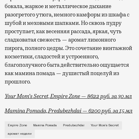
бокала, жаркое и металлическое дыхание
разогретого утюга, немного камфоры из шкафа с
шубой и меховыми шапками. Но сквозь пудру
проступает, как весенняя рассада, яркая, чуть
сладковатая свежесть — аромат лимонного
пирога, полного цедры. Это сочетание винтажной
косметики, сладостей и устроенного,
благополучного быта действительно ощущается
как мамина помада — душистый поцелуй из
прошлого.
Your Mom’s Secret, Empire Zone — 8622 руб. за 30 мл
Mamina Pomada, Predubezhdai — 6200 руб. за 15 мл
В последнее время часто пишут о том, что современ
Empire Zone
Mamina Pomada
Predubezhdai
Your Mom's Secret
аромат недели