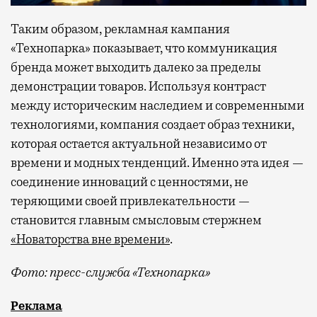
Таким образом, рекламная кампания
«Технопарка» показывает, что коммуникация
бренда может выходить далеко за пределы
демонстрации товаров. Используя контраст
между историческим наследием и современными
технологиями, компания создает образ техники,
которая остается актуальной независимо от
времени и модных тенденций. Именно эта идея —
соединение инноваций с ценностями, не
теряющими своей привлекательности —
становится главным смысловым стержнем
«Новаторства вне времени»
.
Фото: пресс-служба «Технопарка»
Рекламные кампании техники редко выходят за рамк
Реклама