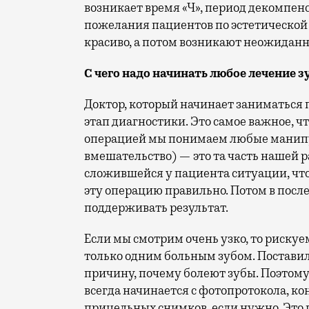
возникает время «Ч», период декомпен
пожелания пациентов по эстетической с
красиво, а потом возникают неожидан
С чего надо начинать любое лечение з
Доктор, который начинает заниматься
этап диагностики. Это самое важное, 
операцией мы понимаем любые манипу
вмешательство) — это та часть нашей 
сложившейся у пациента ситуации, что
эту операцию правильно. Потом в пос
поддерживать результат.
Если мы смотрим очень узко, то рискуе
только одним больным зубом. Постави
причину, почему болеют зубы. Поэтому
всегда начинается с фотопротокола, 
прицельных снимков, если нужно. Это п