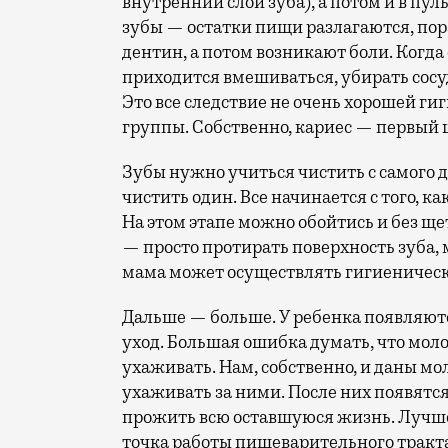
внутренний слой зуба), а потом и в пу
зубы — остатки пищи разлагаются, пор
дентин, а потом возникают боли. Когд
приходится вмешиваться, убирать сосу
Это все следствие не очень хорошей ги
группы. Собственно, кариес — первый 
Зубы нужно учиться чистить с самого д
чистить один. Все начинается с того, к
На этом этапе можно обойтись и без щ
— просто протирать поверхность зуба
мама может осуществлять гигиеничес
Дальше — больше. У ребенка появляют
уход. Большая ошибка думать, что моло
ухаживать. Нам, собственно, и даны мо
ухаживать за ними. После них появятс
прожить всю оставшуюся жизнь. Лучше 
точка работы пищеварительного тракта