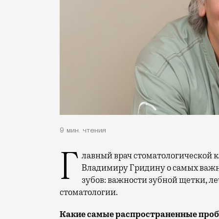
9 мин. чтения
Главный врач стоматологической клиники Generation Григорий Дробот рассказал
Владимиру Гридину о самых важн
зубов: важности зубной щетки, л
стоматологии.
Какие самые распространенные проб