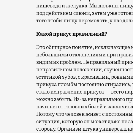
пищевода и желудка. Мы должны пищу
под действием слюны, затем уже готов
того чтобы пищу перемолоть, у нас до
Какой прикус правильный?
Это обширное понятие, исключающее к
небольшими отклонениями при правил
видимых проблем. Неправильный прику
неправильном положении, скученности 
эстетикой зубов, с красивыми, ровным
прикуса пломбы постоянно стирались, 
стало исправление прикуса — всего пар
можно забыть. Из-за неправильного пр
начиная от головных болей и заканчи
Потому что человек живет с постоянн
ситуация, которую он может даже не за
сторону. Организм штука универсальная