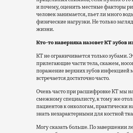
и почему, оценить местные факторы ри
человек занимается, пьет ли много во
физические нагрузки. Не только загляд
жизни.
Кто-то наверняка назовет КТ зубов
КТ не ограничивается только зубами. Э
прилегающие части тела, скажем, носовы
поражение верхних зубов инфекцией м
встречается достаточно часто.
Очень часто при расшифровке КТ мы н
смежному специалисту, к тому же отол
пациентов к онкологам, практически на
знать нехарактерными для костной тка
Могу сказать больше. По завершении л