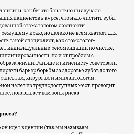
донтит и, как бы это банально ни звучало,
ших пациентов в курсе, что надо чистить зубы
дованной стоматологом жесткости
ежущему краю, но далеко не всем хватает для
есть такой специалист, как стоматолог-
 дает индивидуальные рекомендации по чистке,
сциплинированности, но и от проблем с
образа жизни. Раньше к гигиенисту советовали
о первый барьер борьбы за здоровье зубов до того,
ерапевтам, хирургам и имплантологам.
бной налет из труднодоступных мест, проводит
вное, показывает вам зоны риска
ариеса?
 он идет в дентин (так мы называем