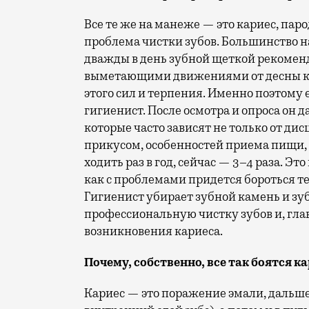
Все те же на манеже — это кариес, паро
проблема чистки зубов. Большинство на
дважды в день зубной щеткой рекомен
выметающими движениями от десны к р
этого сил и терпения. Именно поэтому 
гигиенист. После осмотра и опроса он
которые часто зависят не только от ди
прикусом, особенностей приема пищи, 
ходить раз в год, сейчас — 3–4 раза. Эт
как с проблемами придется бороться т
Гигиенист убирает зубной камень и зу
профессиональную чистку зубов и, гла
возникновения кариеса.
Почему, собственно, все так боятся к
Кариес — это поражение эмали, дальше