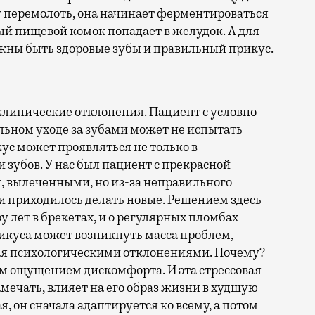
 перемолоть, она начинает ферментироваться
ый пищевой комок попадает в желудок. А для
лжны быть здоровые зубы и правильный прикус.
линические отклонения. Пациент с условно
ьном уходе за зубами может не испытать
с может проявляться не только в
зубов. У нас был пациент с прекрасной
и, вылеченными, но из-за неправильного
и приходилось делать новые. Решением здесь
у лет в брекетах, и о регулярных пломбах
икуса может возникнуть масса проблем,
вая психологическими отклонениями. Почему?
ым ощущением дискомфорта. И эта стрессовая
мечать, влияет на его образ жизни в худшую
, он сначала адаптируется ко всему, а потом