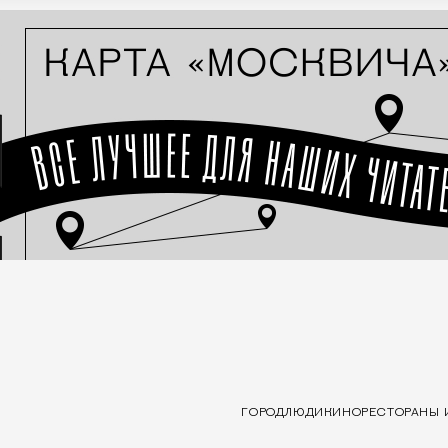
ГОРОД
ЛЮДИ
КИНО
РЕСТОРАНЫ 