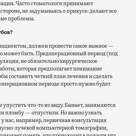
сации. Часто стоматологи принимают
тороне, не задумываясь о прикусе: делают все
ные проблемы.
убов?
 пациентом, должен провести самое важное —
что может быть. Предоперационный период (под
ляции, не обязательно хирургическое
работы, которая предполагает понимание
бы составить четкий план лечения и сделать
леоперационном периоде просто нужно будет
м упустить что-то из виду. Бывает, занимаются
ли пломбу — отпустили. Но важно узнать
 у нас, например, первичная консультация
конусно-лучевой компьютерной томографии,
омогает понять, что происходит в полости рта