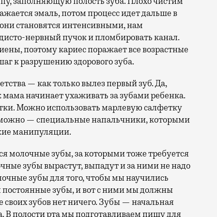
льпу, заполняющую полость зуба. Плохо чистим
ажается эмаль, потом процесс идет дальше в
а они становятся интенсивными, нам
дисто-нервный пучок и пломбировать канал.
гиены, поэтому кариес поражает все возрастные
шаг к разрушению здорового зуба.
етства — как только вылез первый зуб. Да,
ак мама начинает ухаживать за зубами ребенка.
етки. Можно использовать марлевую салфетку
, можно — специальные напальчники, которыми
кие манипуляции.
ся молочные зубы, за которыми тоже требуется
чные зубы вырастут, выпадут и за ними не надо
лочные зубы для того, чтобы мы научились
я постоянные зубы, и вот с ними мы должны
своих зубов нет ничего. Зубы — начальная
. В полости рта мы подготавливаем пищу для