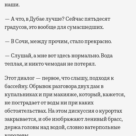
наши.
— А что, в Дубае лучше? Сейчас пятьдесят
градусов, это вообще для сумасшедших.
— В Сочи, между прочим, стало прекрасно.
— Слушай, а мне вот здесь нормально. Вода
теплая, и никто чемодан не потерял.
Этот диалог — первое, что слышу, подходя к
бассейну. Обрывок разговора двух дам в
купальниках и при макияже, который, кажется,
не пострадает от воды ни при каких
обстоятельствах. На этом дискуссия о курортах
закрывается, и обе изображают ленивый брасс,
держа головы над водой, словно ватерпольные
королевы.