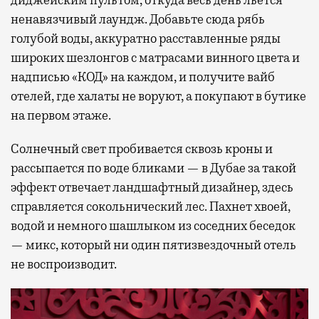
диджейским пультом, откуда весь день льется
ненавязчивый лаундж. Добавьте сюда рябь
голубой воды, аккуратно расставленные ряды
широких шезлонгов с матрасами винного цвета и
надписью «КОД» на каждом, и получите вайб
отелей, где халаты не воруют, а покупают в бутике
на первом этаже.
Солнечный свет пробивается сквозь кроны и
рассыпается по воде бликами — в Дубае за такой
эффект отвечает ландшафтный дизайнер, здесь
справляется сокольнический лес. Пахнет хвоей,
водой и немного шашлыком из соседних беседок
— микс, который ни один пятизвездочный отель
не воспроизводит.