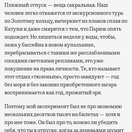
Пляжный отпуск — вещь сакральная. Наш
человек легко откажется от экскурсионного тура
по Золотому кольцу, вычеркнет из планов сплав по
Катуни и даже смирится с тем, что Париж опять
подождет. Но лишиться недели у воды, чтобы,
лежа у бассейна в новом купальнике,
перебрасываться с такими же расслабленными
соседями светскими репликами, это уже
покушение на права личности. Те, кто называет
этот отдых «тюленьим», просто завидуют — год
без моря и без законно приобретенного загара
воспринимается как год, прожитый зря.
Поэтому мой эксперимент был не про экономию
нескольких десятков тысяч на билетах — хотя и
про нее тоже. Он был про то, можно ли убедить
себя, что ты в отпуске, когда за деревьями шумит