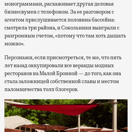
монограммами, расхаживает другая деловая
бизнесвумен с телефоном. За ее разговором с
агентом прислушивается половина бассейна:
смотрела три района, и Сокольники выиграли с
разгромным счетом, «потому что там хоть дышать
можно».
Персонажи, если присмотреться, те же, что пять
лет назад оккупировали все веранды модных
ресторанов на Малой Бронной — до того, как она
стала заложницей собственной славы и местом
паломничества толп блогеров.