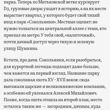
парка. Теперь по Митьковской ветке курсирует
D3, грузовые дворы уходят в историю, а на их месте
вырастает квартал, у которого будет свой тихий
вход в парк «Сокольники». Местные оценят: не
нужно толкаться на центральной аллее с теми, кто
приехал на метро. У тебя свой, «калиточный»,
почти дачный доступ через тихую и зеленую
улицу Шумкина.
Кстати, про дачи. Сокольники, если разобраться,
для курортной легенды подходят даже больше,
чем кажется на первый взгляд. Название парку
дала соколиная охота XV−XVII веков: сюда
выезжали царские и великокняжеские компании,
а особенно ей увлекался Алексей Михайлович.
Позже, когда охота отошла на второй план, место
осталось таким же — загородным, дачным, куда