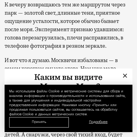
К вечеру возвращаюсь тем же маршрутом через
парк — золотой свет, длинные тени, приятное
ощущение усталости, которое обычно бывает
после моря. Эксперимент признаю удавшимся:
голова перезагрузилась, плечи расправились, в
телефоне фотография в резном зеркале.
И вот что я думаю. Москвичи избалованы — в
самом хорошем смысле слова. Нам уже мало
×
квадратных метров, нам нужен сценарий. В
семейном квартале
«КОД Сокольники»
это
Мы используем файлы Сookie и метрические системы для сбора и
Уведомление 
понимают и обещают больше 500 квадратных
анализа информации о производительности и использовании сайта,
метров клубной инфраструктуры для жителей
а также для улучшения и индивидуальной настройки
предоставления информации. Нажимая кнопку «Принять» или
дома — коворкинг, общественную гостиную,
продолжая пользоваться сайтом, вы соглашаетесь на обработку
файлов Cookie и данных метрических систем.
фитнес-студию, многофункциональное арт-
Принять
Подробнее
пространство и двухуровневую «игровую» для
детей. А снаружи, через свой тихий вход, будет