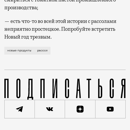
производства;
— есть что-то во всей этой истории с рассолами
неприятно простецкое. Попробуйте встретить
Новый год трезвым.
Обычный рассол из-под квашеной капусты или помидо
новые продукты
рассол