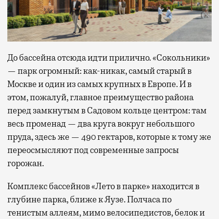
До бассейна отсюда идти прилично. «Сокольники»
— парк огромный: как-никак, самый старый в
Москве и один из самых крупных в Европе. И в
этом, пожалуй, главное преимущество района
перед замкнутым в Садовом кольце центром: там
весь променад — два круга вокруг небольшого
пруда, здесь же — 490 гектаров, которые к тому же
переосмысляют под современные запросы
горожан.
Комплекс бассейнов «Лето в парке» находится в
глубине парка, ближе к Яузе. Полчаса по
тенистым аллеям, мимо велосипедистов, белок и