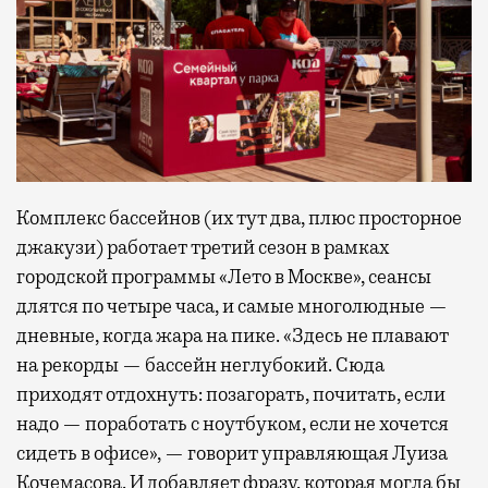
Комплекс бассейнов (их тут два, плюс просторное
джакузи) работает третий сезон в рамках
городской программы «Лето в Москве», сеансы
длятся по четыре часа, и самые многолюдные —
дневные, когда жара на пике. «Здесь не плавают
на рекорды — бассейн неглубокий. Сюда
приходят отдохнуть: позагорать, почитать, если
надо — поработать с ноутбуком, если не хочется
сидеть в офисе», — говорит управляющая Луиза
Кочемасова. И добавляет фразу, которая могла бы