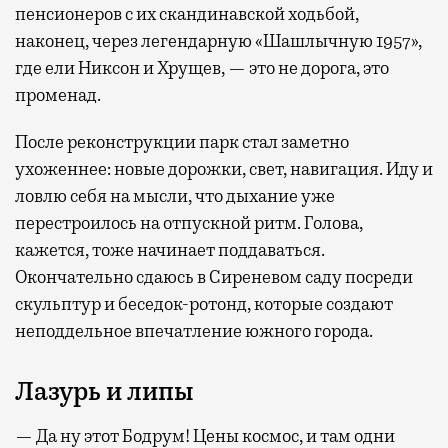
пенсионеров с их скандинавской ходьбой,
наконец, через легендарную «Шашлычную 1957»,
где ели Никсон и Хрущев, — это не дорога, это
променад.
После реконструкции парк стал заметно
ухоженнее: новые дорожки, свет, навигация. Иду и
ловлю себя на мысли, что дыхание уже
перестроилось на отпускной ритм. Голова,
кажется, тоже начинает поддаваться.
Окончательно сдаюсь в Сиреневом саду посреди
скульптур и беседок-ротонд, которые создают
неподдельное впечатление южного города.
Лазурь и липы
— Да ну этот Бодрум! Цены космос, и там одни