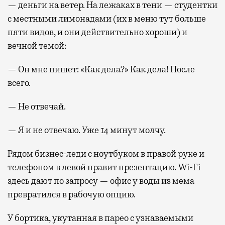
— деньги на ветер. На лежаках в тени — студентки
с местными лимонадами (их в меню тут больше
пяти видов, и они действительно хороши) и
вечной темой:
— Он мне пишет: «Как дела?» Как дела! После
всего.
— Не отвечай.
— Я и не отвечаю. Уже 14 минут молчу.
Рядом бизнес-леди с ноутбуком в правой руке и
телефоном в левой правит презентацию. Wi-Fi
здесь дают по запросу — офис у воды из мема
превратился в рабочую опцию.
У бортика, укутанная в парео с узнаваемыми