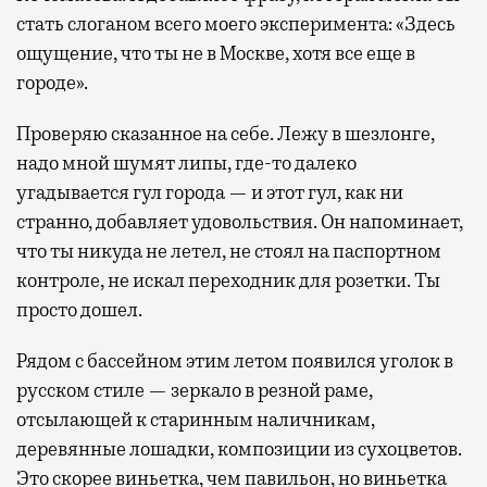
стать слоганом всего моего эксперимента: «Здесь
ощущение, что ты не в Москве, хотя все еще в
городе».
Проверяю сказанное на себе. Лежу в шезлонге,
надо мной шумят липы, где-то далеко
угадывается гул города — и этот гул, как ни
странно, добавляет удовольствия. Он напоминает,
что ты никуда не летел, не стоял на паспортном
контроле, не искал переходник для розетки. Ты
просто дошел.
Рядом с бассейном этим летом появился уголок в
русском стиле — зеркало в резной раме,
отсылающей к старинным наличникам,
деревянные лошадки, композиции из сухоцветов.
Это скорее виньетка, чем павильон, но виньетка