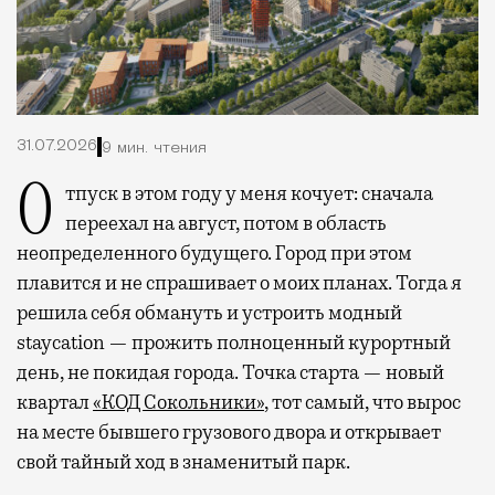
31.07.2026
9 мин. чтения
Отпуск в этом году у меня кочует: сначала
переехал на август, потом в область
неопределенного будущего. Город при этом
плавится и не спрашивает о моих планах. Тогда я
решила себя обмануть и устроить модный
staycation — прожить полноценный курортный
день, не покидая города. Точка старта — новый
квартал
«КОД Сокольники»
, тот самый, что вырос
на месте бывшего грузового двора и открывает
свой тайный ход в знаменитый парк.