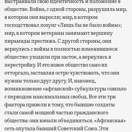
выстраивали свою идентичность и положение в
обществе. Война, с одной стороны, разрушила мир,
в котором они выросли; мир, в котором
господствовал лозунг «Лишь бы не было войны»;
мир, в котором ветераны занимают вершину
пирамиды престижа. С другой стороны, они
вернулись с войны в полностью изменившееся
общество: уходили при застое, а вернулись в
перестройку. И это новое общество само их
отторгало, заставляя остро чувствовать, что они
нужны только друг другу. И, наконец,
возникновение «афганской» субкультуры совпало
с периодом максимальных свобод. Все эти три
фактора привели к тому, что бывшие солдаты
стали самой мощной частью гражданского
общества: они начали объединяться. «Афганская»
сеть опутала бывший Советский Союз. Эти