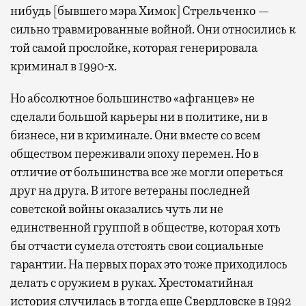
нибудь [бывшего мэра Химок] Стрельченко —
сильно травмированные войной. Они относились к
той самой прослойке, которая генерировала
криминал в 1990-х.
Но абсолютное большинство «афганцев» не
сделали большой карьеры ни в политике, ни в
бизнесе, ни в криминале. Они вместе со всем
обществом переживали эпоху перемен. Но в
отличие от большинства все же могли опереться
друг на друга. В итоге ветераны последней
советской войны оказались чуть ли не
единственной группой в обществе, которая хоть
бы отчасти сумела отстоять свои социальные
гарантии. На первых порах это тоже приходилось
делать с оружием в руках. Хрестоматийная
история случилась в тогда еще Свердловске в 1992