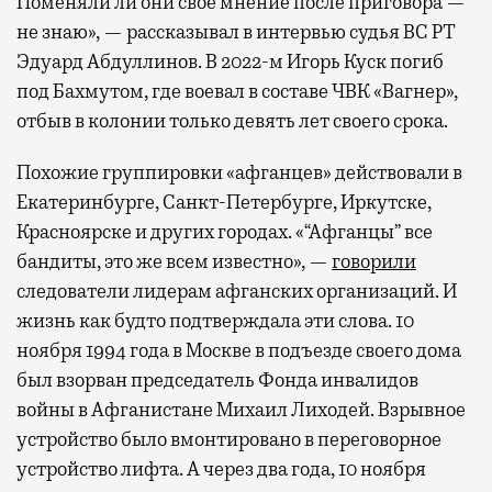
Поменяли ли они свое мнение после приговора —
не знаю», — рассказывал в интервью судья ВС РТ
Эдуард Абдуллинов. В 2022-м Игорь Куск погиб
под Бахмутом, где воевал в составе ЧВК «Вагнер»,
отбыв в колонии только девять лет своего срока.
Похожие группировки «афганцев» действовали в
Екатеринбурге, Санкт-Петербурге, Иркутске,
Красноярске и других городах. «“Афганцы” все
бандиты, это же всем известно», —
говорили
следователи лидерам афганских организаций. И
жизнь как будто подтверждала эти слова. 10
ноября 1994 года в Москве в подъезде своего дома
был взорван председатель Фонда инвалидов
войны в Афганистане Михаил Лиходей. Взрывное
устройство было вмонтировано в переговорное
устройство лифта. А через два года, 10 ноября