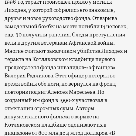
1996-го, теракт произошел прямо у могилы
Лиходея, у которой собрались его знакомые,
друзья и новое руководство фонда. От взрыва
самодельной бомбы на месте погибли 14 человек,
еще 30 получили ранения. Следы преступления
вели к другим ветеранам Афганской войны.
Многие считают заказчиком убийства Лиходея и
теракта на Котляковском кладбище первого
председателя фонда инвалидов-«афганцев»
Валерия Радчикова. Этот офицер потерял во
время войны обе ноги, но вернулся на фронт,
повторив подвиг Алексея Маресьева. Но
созданный им фонд в 1990-х участвовал в
отмывании огромных сумм. Авторы
документального
фильма
о взрыве на
Котляковском кладбище оценивают их в
диапазоне от 800 млн до 4 млрд долларов. «В