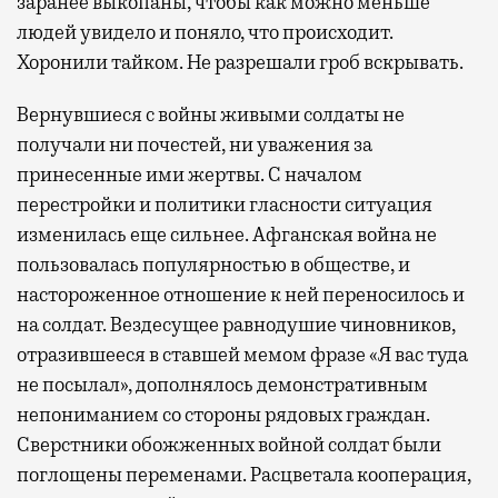
заранее выкопаны, чтобы как можно меньше
людей увидело и поняло, что происходит.
Хоронили тайком. Не разрешали гроб вскрывать.
Вернувшиеся с войны живыми солдаты не
получали ни почестей, ни уважения за
принесенные ими жертвы. С началом
перестройки и политики гласности ситуация
изменилась еще сильнее. Афганская война не
пользовалась популярностью в обществе, и
настороженное отношение к ней переносилось и
на солдат. Вездесущее равнодушие чиновников,
отразившееся в ставшей мемом фразе «Я вас туда
не посылал», дополнялось демонстративным
непониманием со стороны рядовых граждан.
Сверстники обожженных войной солдат были
поглощены переменами. Расцветала кооперация,