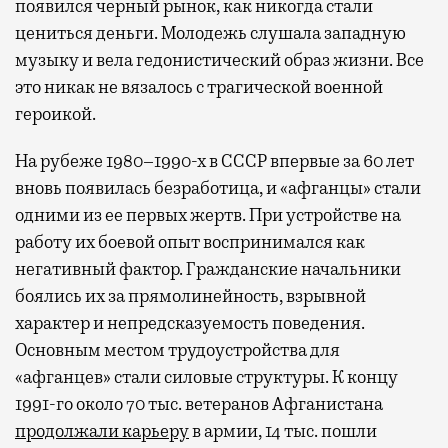
появился черный рынок, как никогда стали
цениться деньги. Молодежь слушала западную
музыку и вела гедонистический образ жизни. Все
это никак не вязалось с трагической военной
героикой.
На рубеже 1980–1990-х в СССР впервые за 60 лет
вновь появилась безработица, и «афганцы» стали
одними из ее первых жертв. При устройстве на
работу их боевой опыт воспринимался как
негативный фактор. Гражданские начальники
боялись их за прямолинейность, взрывной
характер и непредсказуемость поведения.
Основным местом трудоустройства для
«афганцев» стали силовые структуры. К концу
1991-го около 70 тыс. ветеранов Афганистана
продолжали карьеру
в армии, 14 тыс. пошли