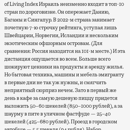
of Living Index Израиль неизменно входит в топ-10
стран по дороговизне. Он опережает Данию,
Багамы и Сингапур. В 2022-м страна занимает
почетную 7-ю строчку рейтинга, уступая лишь
Швейцарии, Норвегии, Исландии и нескольким
экзотическим офшорным островам. (Для
сравнения: Россия находится на 101-м месте.) И эта
дистанция ощущается во всем. Больше всего
шокируют ценники на продукты и аренду жилья.
Но бытовая техника, машины и мебель эмигранту
в первые дни не так уж нужны, и смягчить
неприятный сюрприз нечем. Зато в первый же
день в кафе за самую дешевую пиццу придется
выложить 50–60 шекелей (850–1000 рублей), а за
шаурму в пите в уличном фастфуде — 25–40
шекелей (425–680 рублей). Проезд в городском
автобусе — 5,5 шекеля (94 рубля). Набор