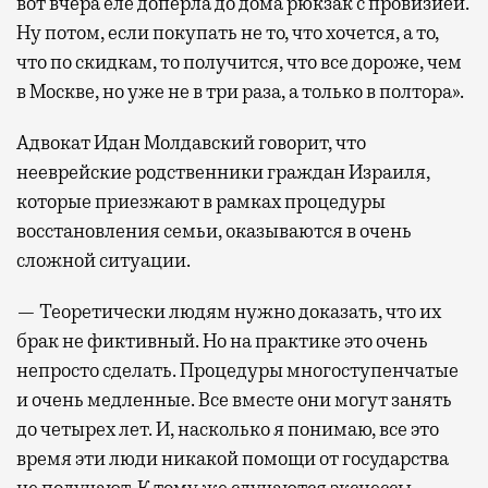
вот вчера еле доперла до дома рюкзак с провизией.
Ну потом, если покупать не то, что хочется, а то,
что по скидкам, то получится, что все дороже, чем
в Москве, но уже не в три раза, а только в полтора».
Адвокат Идан Молдавский говорит, что
нееврейские родственники граждан Израиля,
которые приезжают в рамках процедуры
восстановления семьи, оказываются в очень
сложной ситуации.
— Теоретически людям нужно доказать, что их
брак не фиктивный. Но на практике это очень
непросто сделать. Процедуры многоступенчатые
и очень медленные. Все вместе они могут занять
до четырех лет. И, насколько я понимаю, все это
время эти люди никакой помощи от государства
не получают. К тому же случаются эксцессы.