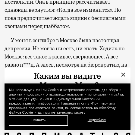
ностальгии. Она в принципе рассчитывает
однажды вернуться: «Когда все изменится». Но
пока предпочитает ждать ящики с бесплатными
овощами перед шаббатом.
— У меня в сентябре в Москве была настоящая
депрессия. Не могла ни есть, ни спать. Ходила по
Москве: все такое красивое, сверкающее. А все
равно п****ц. А здесь, несмотря на бюрократию, на
бардак с этими очередями, на цены, я понимаю,
×
как жить. Хочется домой, конечно. Но мне пока
спокойнее здесь, а не там.
Мы используем файлы Сookie и метрические системы для сбора и
Уведомление 
анализа информации о производительности и использовании сайта,
а также для улучшения и индивидуальной настройки
С февраля по начало октября
репатриация в Израиль
предоставления информации. Нажимая кнопку «Принять» или
продолжая пользоваться сайтом, вы соглашаетесь на обработку
файлов Cookie и данных метрических систем.
Принять
Подробнее