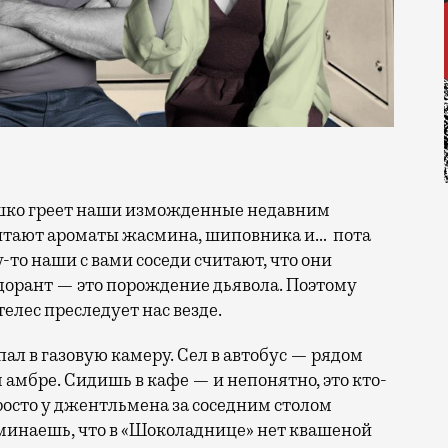
 витают ароматы жасмина, шиповника и… пота
о наши с вами соседи считают, что они
одорант — это порождение дьявола. Поэтому
лес преследует нас везде.
пал в газовую камеру. Сел в автобус — рядом
 амбре. Сидишь в кафе — и непонятно, это кто-
росто у джентльмена за соседним столом
оминаешь, что в «Шоколаднице» нет квашеной