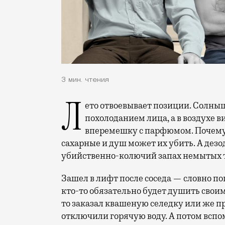
3 мин. чтения
Лето отвоевывает позиции. Солнышко греет наши изможденные недавним
похолоданием лица, а в воздухе
вперемешку с парфюмом. Почему-т
сахарные и душ может их убить. А дез
убийственно-колючий запах немытых те
Зашел в лифт после соседа — словно по
кто-то обязательно будет душить своим
то заказал квашеную селедку или же п
отключили горячую воду. А потом всп