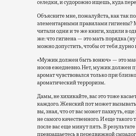
селедки, и судорожно ищешь, куда пере
Объясните мне, пожалуйста, как так п
элементарными правилами гигиены? Мы
читали одни и те же книги, ходили в од
же: что гигиена — это мать порядка (ну
можно допустить, чтобы от тебя дурно
«Мужик должен быть вонюч» — это ман
носов ежедневно. Нет, мужик должен п
аромат чувствовался только при близко
ароматический терроризм.
Дамы, не хихикайте, вас это тоже касае
каждого. Женский пот может вызывать 
вы, зная, что от вас может пахнуть, е
не самого качественного. И еще такого 
после вас еще минут пять. В результате
превращаетесь в передвижной смрадог