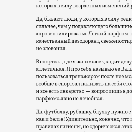
которых в силу возрастных изменений
Да, бывают люди, у которых в силу ред
сильнее, чем у подавляющего большинст
«провентилировать». Легкий парфюм, 
качественный дезодорант, свежепостир
не зловония.
В спортзал, где я занимаюсь, ходит дев
атлетичная. Я про себя называю ее Вал
пользоваться тренажером после нее мо
вообще в спортзал наливать на себя сто
и все есть лекарство — вопрос лишь в д
парфюма явно не лечебная.
Да, футболку, рубашку, блузку нужно с
как и белье! Удивительно, конечно, чт
правилах гигиены, но одорическая ата