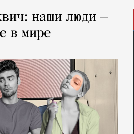
вич: наши люди —
е в мире