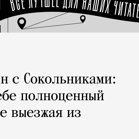
н с Сокольниками:
ебе полноценный
не выезжая из