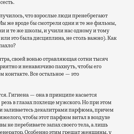
сесть.
олучилось, что взрослые люди пренебрегают
 же вроде бы смотрели одни и те же фильмы,
ни и те же школы, и учили нас одному и тому
 или это была дисциплина, не столь важно). Как
 пахло?
тра, своей вонью отравляющая сотни тысяч
риятно и ненавязчиво пахнуть, чтобы его
м контакте. Все остальное — это
тся. Гигиена — она в принципе касается
резь в глазах похлеще мужского. Но при этом
ще и заливаетесь декалитрами парфюма, причем
тяжелого, чтобы этот парфюм витал в воздухе
 вы не перебиваете запах своего тела, а лишь
енератор. Особенно этим грешат женщины, у