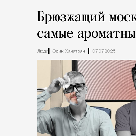
Брюзжащий моск
самые ароматны
Люди
Эрик Хачатрян
07.07.2025