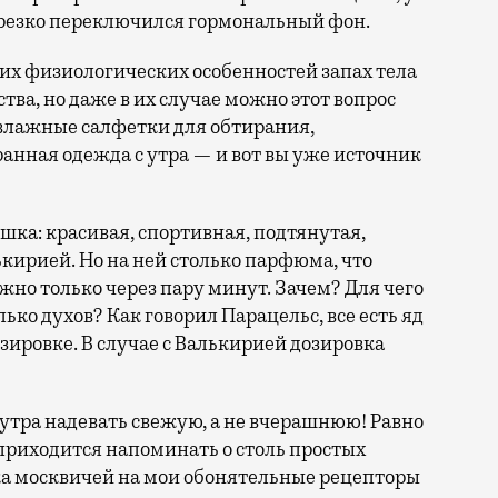
 резко переключился гормональный фон.
ких физиологических особенностей запах тела
ва, но даже в их случае можно этот вопрос
влажные салфетки для обтирания,
анная одежда с утра — и вот вы уже источник
ушка: красивая, спортивная, подтянутая,
ькирией. Но на ней столько парфюма, что
жно только через пару минут. Зачем? Для чего
лько духов? Как говорил Парацельс, все есть яд
озировке. В случае с Валькирией дозировка
 утра надевать свежую, а не вчерашнюю! Равно
о приходится напоминать о столь простых
ка москвичей на мои обонятельные рецепторы