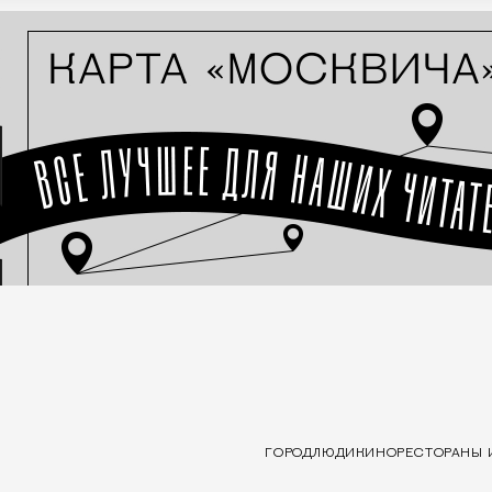
ГОРОД
ЛЮДИ
КИНО
РЕСТОРАНЫ 