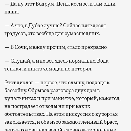
— Да ну этот Бодрум! Цены космос, и там одни
наши.
— А что, в Дубае лучше? Сейчас пятьдесят
градусов, это вообще для сумасшедших.
— В Сочи, между прочим, стало прекрасно.
— Слушай, а мне вот здесь нормально. Вода
теплая, и никто чемодан не потерял.
Этот диалог — первое, что слышу, подходя к
бассейну. Обрывок разговора двух дам в
купальниках и при макияже, который, кажется,
не пострадает от воды ни при каких
обстоятельствах. На этом дискуссия о курортах
закрывается, и обе изображают ленивый брасс,
держа головы над водой, словно ватерпольные