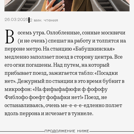
26.03.2025
2 мин. чтения
Восемь утра. Озлобленные, сонные москвичи
(и не очень) спешат на работу и толпятся на
перроне метро. На станцию «Бабушкинская»
медленно заползает поезд в сторону центра. Все
его огни погашены. Над путем, на который
прибывает поезд, зажигается табло: «Посадки
нет». Дежурный по станции в это время бубнит в
микрофон: «На фифыфафюфи ф фофофу
Фиблофо фоефт фофафки нет!» Поезд, не
останавливаясь, очень ме-е-е-е-едленно ползет
вдоль перрона и исчезает в туннеле.
ПРОДОЛЖЕНИЕ НИЖЕ