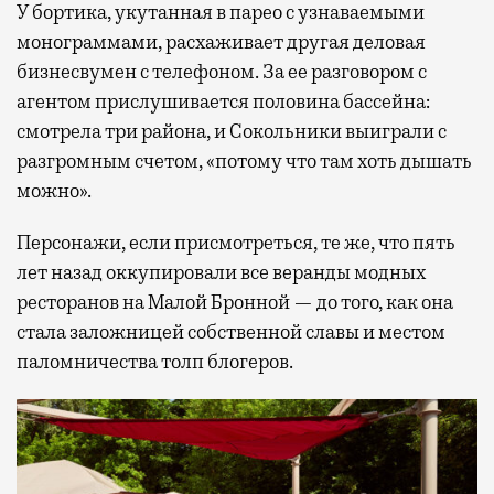
У бортика, укутанная в парео с узнаваемыми
монограммами, расхаживает другая деловая
бизнесвумен с телефоном. За ее разговором с
агентом прислушивается половина бассейна:
смотрела три района, и Сокольники выиграли с
разгромным счетом, «потому что там хоть дышать
можно».
Персонажи, если присмотреться, те же, что пять
лет назад оккупировали все веранды модных
ресторанов на Малой Бронной — до того, как она
стала заложницей собственной славы и местом
паломничества толп блогеров.