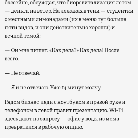
бассейне, обсуждая, что биоревитализация летом
— деньги на ветер. На лежаках в тени — студентки
с местными лимонадами (их в меню тут больше
пяти видов, и они действительно хороши) и
вечной темой:
— Он мне пишет: «Как дела?» Как дела! После
всего.
— Не отвечай.
— Я и не отвечаю. Уже 14 минут молчу.
Рядом бизнес-леди с ноутбуком в правой руке и
телефоном в левой правит презентацию. Wi-Fi
здесь дают по запросу — офис у воды из мема
превратился в рабочую опцию.