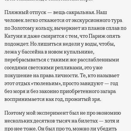
Пляжный отпуск — вещь сакральная. Наш
человек легко откажется от экскурсионного тура
по Золотому кольцу, вычеркнет из планов сплав по
Катуни и даже смирится с тем, что Париж опять
подождет. Но лишиться недели у воды, чтобы,
лежа у бассейна в новом купальнике,
перебрасываться с такими же расслабленными
соседями светскими репликами, это уже
покушение на права личности. Те, кто называет
этот отдых «тюленьим», просто завидуют — год
без моря и без законно приобретенного загара
воспринимается как год, прожитый зря.
Поэтому мой эксперимент был не про экономию
нескольких десятков тысяч на билетах — хотя и
про нее тоже. Он был про то, можно ли убедить