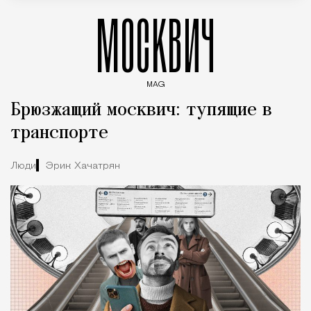
МОСКВИЧ
MAG
Введите ключевые слова для поиска статей
Брюзжащий москвич: тупящие в
транспорте
Люди
Эрик Хачатрян