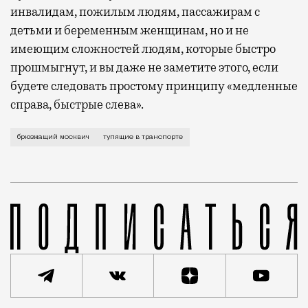
инвалидам, пожилым людям, пассажирам с
детьми и беременным женщинам, но и не
имеющим сложностей людям, которые быстро
прошмыгнут, и вы даже не заметите этого, если
будете следовать простому принципу «медленные
справа, быстрые слева».
Восемь утра. Озлобленные, сонные москвичи (и не о
брюзжащий москвич
тупящие в транспорте