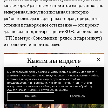
как курорт. Архитектура при этом сдержанная, но
выверенная, искусно вписанная в историю
района: каскады квартирных террас, природные
оттенки и панорамное остекление — это проект
для поколения, которое ценит ЗОЖ, мобильность
(ТТК и метро «Сокольники» рядом, в паре минут)
и не любит лишнего пафоса.
×
Мы используем файлы Сookie и метрические системы для сбора и
Уведомление 
анализа информации о производительности и использовании сайта,
а также для улучшения и индивидуальной настройки
предоставления информации. Нажимая кнопку «Принять» или
продолжая пользоваться сайтом, вы соглашаетесь на обработку
файлов Cookie и данных метрических систем.
Принять
Подробнее