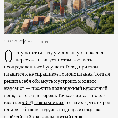
31.07.2026
9 мин. чтения
Отпуск в этом году у меня кочует: сначала
переехал на август, потом в область
неопределенного будущего. Город при этом
плавится и не спрашивает о моих планах. Тогда я
решила себя обмануть и устроить модный
staycation — прожить полноценный курортный
день, не покидая города. Точка старта — новый
квартал
«КОД Сокольники»
, тот самый, что вырос
на месте бывшего грузового двора и открывает
свой тайный ход в знаменитый парк.