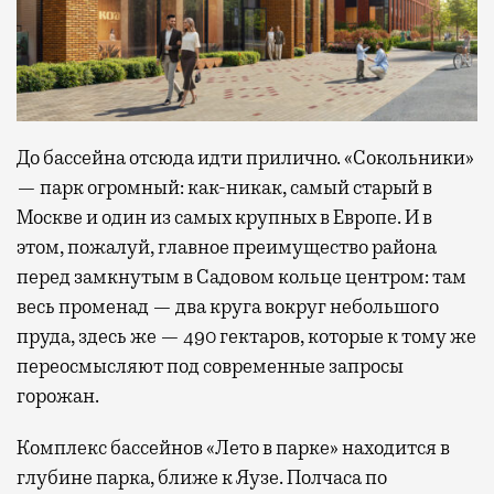
До бассейна отсюда идти прилично. «Сокольники»
— парк огромный: как-никак, самый старый в
Москве и один из самых крупных в Европе. И в
этом, пожалуй, главное преимущество района
перед замкнутым в Садовом кольце центром: там
весь променад — два круга вокруг небольшого
пруда, здесь же — 490 гектаров, которые к тому же
переосмысляют под современные запросы
горожан.
Комплекс бассейнов «Лето в парке» находится в
глубине парка, ближе к Яузе. Полчаса по