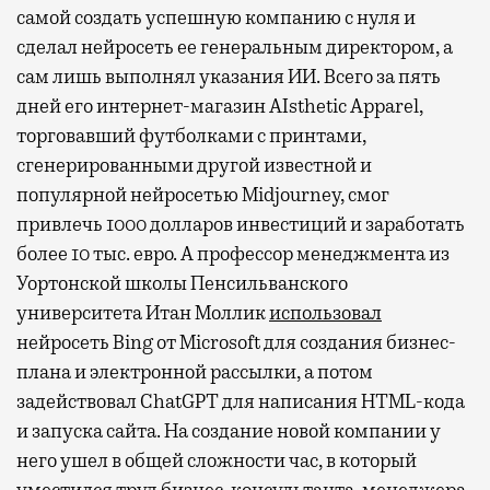
самой создать успешную компанию с нуля и
сделал нейросеть ее генеральным директором, а
сам лишь выполнял указания ИИ. Всего за пять
дней его интернет-магазин AIsthetic Apparel,
торговавший футболками с принтами,
сгенерированными другой известной и
популярной нейросетью Midjourney, смог
привлечь 1000 долларов инвестиций и заработать
более 10 тыс. евро. А профессор менеджмента из
Уортонской школы Пенсильванского
университета Итан Моллик
использовал
нейросеть Bing от Microsoft для создания бизнес-
плана и электронной рассылки, а потом
задействовал ChatGPT для написания HTML-кода
и запуска сайта. На создание новой компании у
него ушел в общей сложности час, в который
уместился труд бизнес-консультанта, менеджера,