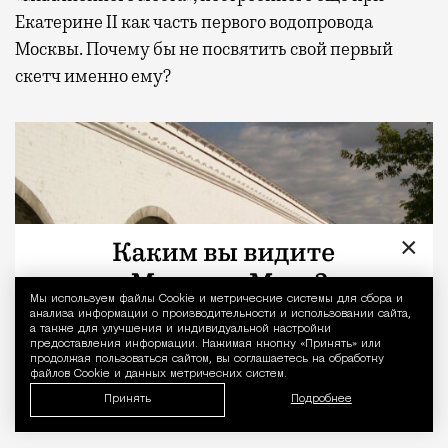
Екатерине II как часть первого водопровода
Москвы. Почему бы не посвятить свой первый
скетч именно ему?
×
Мы используем файлы Сookie и метрические системы для сбора и
Уведомление 
анализа информации о производительности и использовании сайта,
а также для улучшения и индивидуальной настройки
предоставления информации. Нажимая кнопку «Принять» или
продолжая пользоваться сайтом, вы соглашаетесь на обработку
файлов Cookie и данных метрических систем.
Принять
Подробнее
Ростокинский акведук