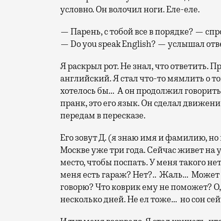
условно. Он волочил ноги. Еле-еле.
— Парень, с тобой все в порядке? — спр
— Do you speak English? — услышал отв
Я раскрыл рот. Не знал, что ответить. 
английский. Я стал что-то мямлить о то
хотелось бы… А он продолжил говорить,
пранк, это его язык. Он сделал движен
передам в пересказе.
Его зовут Д. (я знаю имя и фамилию, но 
Москве уже три года. Сейчас живет на 
место, чтобы поспать. У меня такого не
меня есть гараж? Нет?.. Жаль… Может б
говорю? Что коврик ему не поможет? О,
несколько дней. Не ел тоже… но сон се