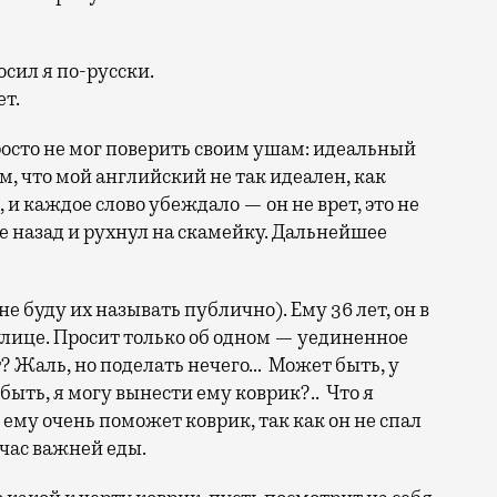
осил я по-русски.
ет.
Просто не мог поверить своим ушам: идеальный
м, что мой английский не так идеален, как
 и каждое слово убеждало — он не врет, это не
ие назад и рухнул на скамейку. Дальнейшее
не буду их называть публично). Ему 36 лет, он в
улице. Просит только об одном — уединенное
т? Жаль, но поделать нечего… Может быть, у
ыть, я могу вынести ему коврик?.. Что я
 ему очень поможет коврик, так как он не спал
йчас важней еды.