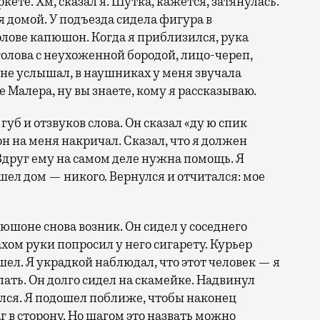
кете. Хм, сказал я. Шутка, кажется, затянулась.
 домой. У подъезда сидела фигура в
лове капюшон. Когда я приблизился, рука
голова с неухоженной бородой, лицо-череп,
Я не услышал, в наушниках у меня звучала
 Малера, ну вы знаете, кому я рассказываю.
уб и отзвуков слова. Он сказал «ду ю спик
 он на меня накричал. Сказал, что я должен
 Вдруг ему на самом деле нужна помощь. Я
шел дом — никого. Вернулся и отчитался: мое
пюшоне снова возник. Он сидел у соседнего
хом руки попросил у него сигарету. Курьер
шел. Я украдкой наблюдал, что этот человек — я
ать. Он долго сидел на скамейке. Надвинул
ался. Я подошел поближе, чтобы наконец
аг в сторону. Но шагом это назвать можно