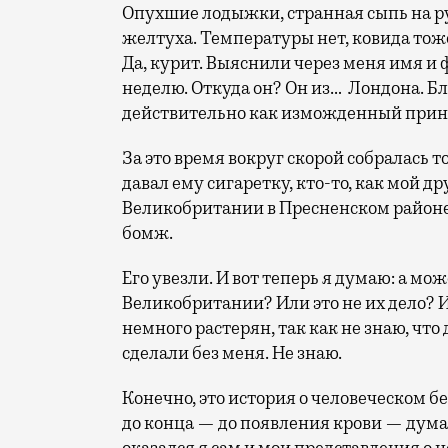
Опухшие лодыжки, странная сыпь на р
желтуха. Температуры нет, ковида тоже
Да, курит. Выяснили через меня имя и 
неделю. Откуда он? Он из… Лондона. Б
действительно как изможденный прин
За это время вокруг скорой собралась т
давал ему сигаретку, кто-то, как мой д
Великобритании в Пресненском районе
бомж.
Его увезли. И вот теперь я думаю: а мож
Великобритании? Или это не их дело? И
немного растерян, так как не знаю, что
сделали без меня. Не знаю.
Конечно, это история о человеческом б
до конца — до появления крови — думал