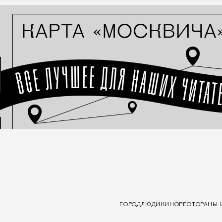
ГОРОД
ЛЮДИ
КИНО
РЕСТОРАНЫ 