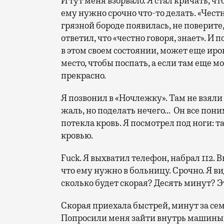
И тут меня взорвало. Я стал кричать, чт
ему нужно срочно что-то делать. «Честн
грязной бороде появилась, не поверите,
ответил, что «честно говоря, знает». И п
в этом своем состоянии, может еще ирон
место, чтобы поспать, а если там еще 
прекрасно.
Я позвонил в «Ночлежку». Там не взяли 
жаль, но поделать нечего… Он все поним
потекла кровь. Я посмотрел под ноги: 
кровью.
Fuck. Я выхватил телефон, набрал 112. В
что ему нужно в больницу. Срочно. Я вид
сколько будет скорая? Десять минут? 
Скорая приехала быстрей, минут за се
Попросили меня зайти внутрь машины и