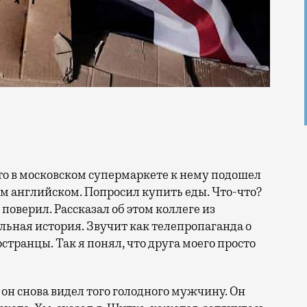
 что в московском супермаркете к нему подошел
м английском. Попросил купить еды. Что-что?
 поверил. Рассказал об этом коллеге из
ельная история. Звучит как телепропаганда о
странцы. Так я понял, что друга моего просто
о он снова видел того голодного мужчину. Он