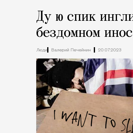
Ду ю спик ингл
бездомном инос
Люди
Валерий Печейкин
20.07.2023