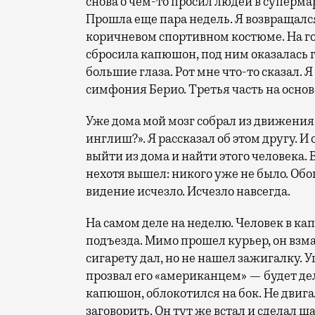
снова о чем-то просил людей в супермар
Прошла еще пара недель. Я возвращался
коричневом спортивном костюме. На го
сбросила капюшон, под ним оказалась 
большие глаза. Рот мне что-то сказал. 
симфония Берио. Третья часть на основе
Уже дома мой мозг собрал из движения г
инглиш?». Я рассказал об этом другу. И
выйти из дома и найти этого человека.
нехотя вышел: никого уже не было. Обо
видение исчезло. Исчезло навсегда.
На самом деле на неделю. Человек в ка
подъезда. Мимо прошел курьер, он взма
сигарету дал, но не нашел зажигалку. У
прозвал его «американцем» — будет дел
капюшон, облокотился на бок. Не двиг
заговорить. Он тут же встал и сделал ш