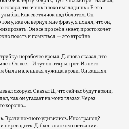
о какой к черту коврик, пусть посмотрит на себя,
о говоря, ты очень плохо выглядишь!» В его
 улыбка. Как светлячок над болотом. Он
о тому, как он вернул мне фразу, я понял, что он,
изировать. Он все про себя знает, просто хочет
можно поесть и помыться — это втройне
трубку: нерабочее время. Д. снова сказал, что
ает. Он все… И тут он открыл рот. Из него
там была маленькая лужица крови. Он кашлял
ызвал скорую. Сказал Д., что сейчас будут врачи,
ел, как он угасает на моих глазах. Через
Это хорошо…
мь. Врачи немного удивились. Иностранец?
 переводить. Д. был в плохом состоянии.