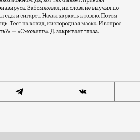
евозможном. Да, вот так бывает: приехал
навируса. Забомжевал, ни слова не выучил по-
л еды и сигарет. Начал харкать кровью. Потом
ь. Тест на ковид, кислородная маска. И вопрос
ть?» — «Сможешь». Д. закрывает глаза.
ь в мае. Друг сказал, что в московском супермаркете к