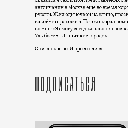
оказался я сам и мои представления о н
англичанин в Москву еще во время коро
русски. Жил одиночкой на улице, проси
какой-то прохожий. Потом скорая помощ
ко мне: «Я смогу сегодня наконец поспа
Улыбается. Дышит кислородом.
Спи спокойно. И просыпайся.
Я должен об этом написать. Это началос
Подписаться
Статья
Валерий Печейкин
Люди