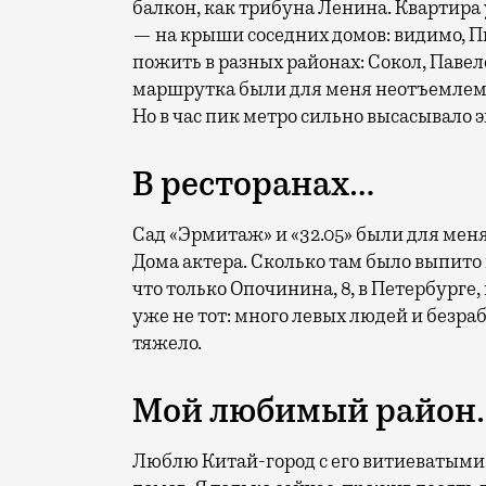
балкон, как трибуна Ленина. Квартира 
— на крыши соседних домов: видимо, Пи
пожить в разных районах: Сокол, Паве
маршрутка были для меня неотъемлем
Но в час пик метро сильно высасывало 
В ресторанах…
Сад «Эрмитаж» и «32.05» были для меня
Дома актера. Сколько там было выпито 
что только Опочинина, 8, в Петербурге,
уже не тот: много левых людей и безра
тяжело.
Мой любимый район
Люблю Китай-город с его витиеватыми