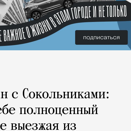
н с Сокольниками:
ебе полноценный
не выезжая из