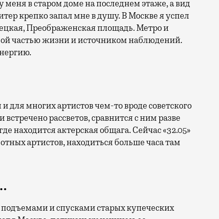
у меня в старом доме на последнем этаже, а вид
тер крепко запал мне в душу. В Москве я успел
лецкая, Преображенская площадь. Метро и
ой частью жизни и источником наблюдений.
энергию.
 и для многих артистов чем-то вроде советского
и встречено рассветов, сравнится с ним разве
 где находится актерская общага. Сейчас «32.05»
ботных артистов, находиться больше часа там
…
 подъемами и спусками старых купеческих