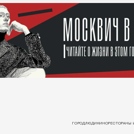
ГОРОД
ЛЮДИ
КИНО
РЕСТОРАНЫ 