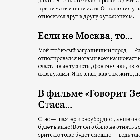
домов. Я только сейчас, прожив десять 
принимать и понимать. Отношения у на
относимся друг к другу с уважением.
Если не Москва, то…
Мой любимый заграничный город — Рим
отполировался ногами всех национальн
счастливые туристы, фонтанчики, из к
акведуками. Я не знаю, как там жить, 
В фильме «Говорит З
Стаса…
Стас — шахтер и сноубордист, а еще он
будет в кино! Вот чего было не отнять во
зрителю тоже будет смешно — ведь так 