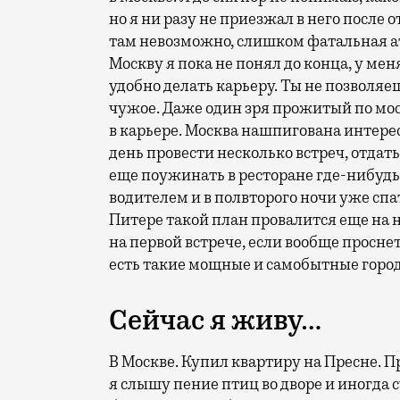
но я ни разу не приезжал в него после 
там невозможно, слишком фатальная а
Москву я пока не понял до конца, у мен
удобно делать карьеру. Ты не позволяеш
чужое. Даже один зря прожитый по мо
в карьере. Москва нашпигована интер
день провести несколько встреч, отдать
еще поужинать в ресторане где-нибудь 
водителем и в полвторого ночи уже спат
Питере такой план провалится еще на 
на первой встрече, если вообще проснете
есть такие мощные и самобытные города
Сейчас я живу…
В Москве. Купил квартиру на Пресне. П
я слышу пение птиц во дворе и иногда 