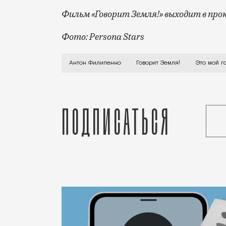
Фильм «Говорит Земля!» выходит в про
Фото: Persona Stars
О невозможности жить в Петербурге из-
Антон Филипенко
Говорит Земля!
Это мой г
Подписаться
Статья
Анастасия Барышева
Люди