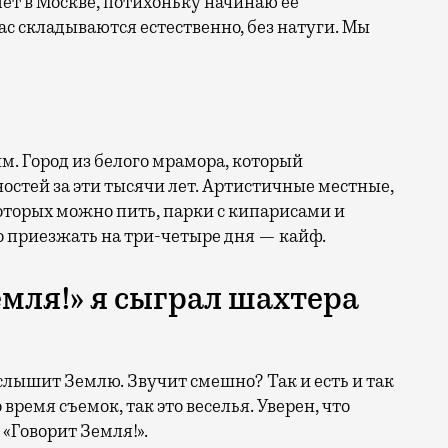
лет в Москве, потихоньку начинаю ее
с складываются естественно, без натуги. Мы
. Город из белого мрамора, который
остей за эти тысячи лет. Артистичные местные,
оторых можно пить, парки с кипарисами и
но приезжать на три-четыре дня — кайф.
емля!» я сыграл шахтера
 слышит Землю. Звучит смешно? Так и есть и так
 время съемок, так это веселья. Уверен, что
«Говорит Земля!».