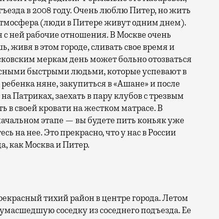
отъезда в 2008 году. Очень люблю Питер, но жить
тмосфера (люди в Питере живут одним днем).
я с ней рабочие отношения. В Москве очень
ь, живя в этом городе, сливать свое время и
сковским меркам день может больно отозваться
есными быстрыми людьми, которые успевают в
 ребенка няне, закупиться в «Ашане» и после
на Патриках, заехать в пару клубов с трезвым
ь в своей кровати на жестком матрасе. В
начальном этапе — вы будете пить коньяк уже
сь на нее. Это прекрасно, что у нас в России
, как Москва и Питер.
рекрасный тихий район в центре города. Летом
сумасшедшую соседку из соседнего подъезда. Ее