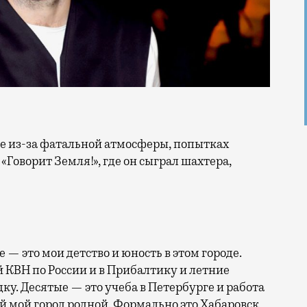
«Говорит Земля!», где он сыграл шахтера,
 — это мои детство и юность в этом городе.
 КВН по России и в Прибалтику и летние
ку. Десятые — это учеба в Петербурге и работа
ой мой город родной. Формально это Хабаровск,