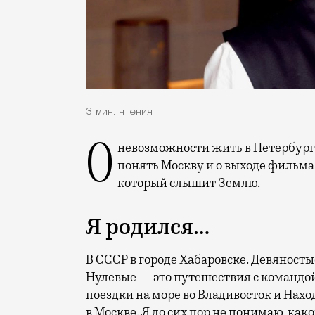
3 мин. чтения
О невозможности жить в Петербурге из-за фатальной атмосферы, попытках
понять Москву и о выходе фильма 
который слышит Землю.
Я родился…
В СССР в городе Хабаровске. Девяностые
Нулевые — это путешествия с командой
поездки на море во Владивосток и Наход
в Москве. Я до сих пор не понимаю, как