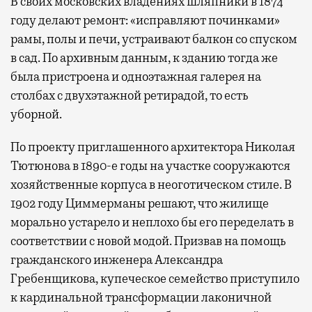
В своих московских владениях шляпники в 1874
году делают ремонт: «исправляют починками»
рамы, полы и печи, устраивают балкон со спуском
в сад. По архивным данным, к зданию тогда же
была пристроена и одноэтажная галерея на
столбах с двухэтажной ретирадой, то есть
уборной.
По проекту приглашенного архитектора Николая
Тютюнова в 1890-е годы на участке сооружаются
хозяйственные корпуса в неоготическом стиле. В
1902 году Циммерманы решают, что жилище
морально устарело и неплохо бы его переделать в
соответствии с новой модой. Призвав на помощь
гражданского инженера Александра
Гребенщикова, купеческое семейство приступило
к кардинальной трансформации лаконичной