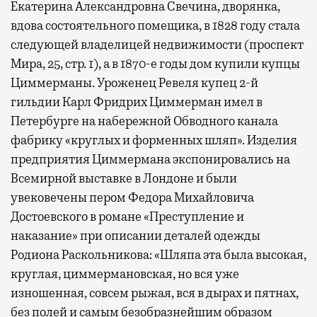
Екатерина Александровна Свечина, дворянка,
вдова состоятельного помещика, в 1828 году стала
следующей владелицей недвижимости (проспект
Мира, 25, стр. 1), а в 1870-е годы дом купили купцы
Циммерманы. Уроженец Ревеля купец 2-й
гильдии Карл Фридрих Циммерман имел в
Петербурге на набережной Обводного канала
фабрику «круглых и форменных шляп». Изделия
предприятия Циммермана экспонировались на
Всемирной выставке в Лондоне и были
увековечены пером Федора Михайловича
Достоевского в романе «Преступление и
наказание» при описании деталей одежды
Родиона Раскольникова: «Шляпа эта была высокая,
круглая, циммермановская, но вся уже
изношенная, совсем рыжая, вся в дырах и пятнах,
без полей и самым безобразнейшим образом