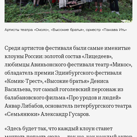
Артисты театра «Около», «Высокие братья», оркестр «Пакава Ить»
Среди артистов фестиваля были самые именитые
клоуны России: золотой состав «Лицедеев»,
любимцы Авиньонского фестиваля театр «Микос»,
обладатель премии Эдинбургского фестиваля
«Комик-Трест», «Высокие братья» Дениса
Васильева, тот самый гоголевский персонаж из
балабановского фильма «Про уродов и людей»
Анвар Либабов, основатель петербургского театра
«Семьянюки» Александр Гусаров.
«Здесь будет так, что каждый клоун станет
мечтать попасть сюда — так же, как каждый актер