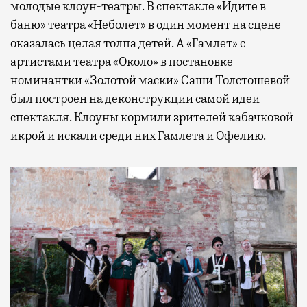
молодые клоун-театры. В спектакле «Идите в
баню» театра «Неболет» в один момент на сцене
оказалась целая толпа детей. А «Гамлет» с
артистами театра «Около» в постановке
номинантки «Золотой маски» Саши Толстошевой
был построен на деконструкции самой идеи
спектакля. Клоуны кормили зрителей кабачковой
икрой и искали среди них Гамлета и Офелию.