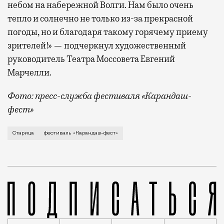
небом на набережной Волги. Нам было очень
тепло и солнечно не только из-за прекрасной
погоды, но и благодаря такому горячему приему
зрителей!» — подчеркнул художественный
руководитель Театра Моссовета Евгений
Марчелли.
Фото: пресс-служба фестиваля «Карандаш-
фест»
В минувший уикенд маленькая Старица в Тверской об
Старица
фестиваль «Карандаш-фест»