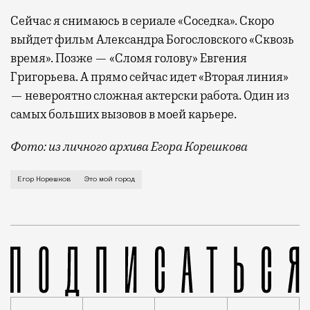
Сейчас я снимаюсь в сериале «Соседка». Скоро
выйдет фильм Александра Богословского «Сквозь
время». Позже — «Сломя голову» Евгения
Григорьева. А прямо сейчас идет «Вторая линия»
— невероятно сложная актерски работа. Один из
самых больших вызовов в моей карьере.
Фото: из личного архива Егора Корешкова
О нехватке в Москве музыкальных клубов, о провальн
Егор Корешков
Это мой город