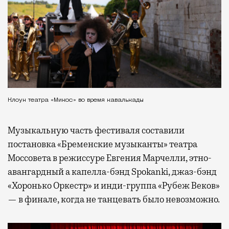
Клоун театра «Микос» во время кавалькады
Музыкальную часть фестиваля составили
постановка «Бременские музыканты» театра
Моссовета в режиссуре Евгения Марчелли, этно-
авангардный а капелла-бэнд Spokanki, джаз-бэнд
«Хоронько Оркестр» и инди-группа «Рубеж Веков»
— в финале, когда не танцевать было невозможно.