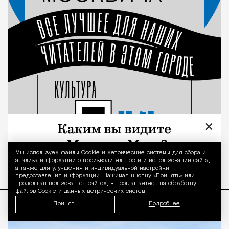
×
Мы используем файлы Сookie и метрические системы для сбора и
Уведомление 
анализа информации о производительности и использовании сайта,
а также для улучшения и индивидуальной настройки
предоставления информации. Нажимая кнопку «Принять» или
продолжая пользоваться сайтом, вы соглашаетесь на обработку
файлов Cookie и данных метрических систем.
Принять
Подробнее