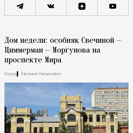
Реклама
Редакция Москвич Mag
Дом недели: особняк Свечиной —
Город
Циммерман — Моргунова на
проспекте Мира
Город
Евгения Гершкович