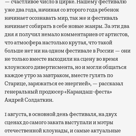
— счастливое число в цирке. Нашему фестивалю
уже два года, начиная со второго года ребенок
начинает осознавать мир, так же и фестиваль
начинает собирать в себе новые жанры. За эти два
дня я получил немало комментариев от артистов,
что атмосфера настолько крутая, что такой
больше нет ни на одном фестивале в России — они
не только вместе выходили на сцену во время
клоунского дивертисмента, но и могли общаться
каждое утро за завтраком, вместе гулять по
Старице, заряжаться ее энергией», — рассказал
генеральный продюсер «Карандаш-феста»
Андрей Солдаткин.
1 августа, в основной день фестиваля, на двух
сценах до самого заката выступали и мэтры
отечественной клоунады, и самые актуальные