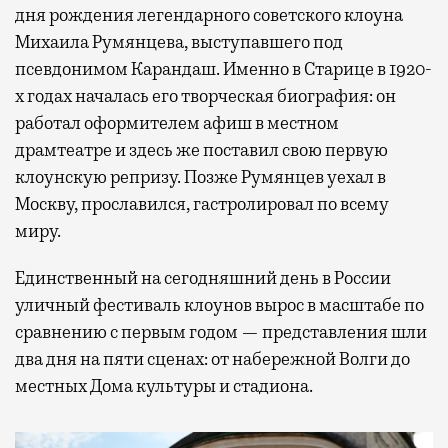
дня рождения легендарного советского клоуна
Михаила Румянцева, выступавшего под
псевдонимом Карандаш. Именно в Старице в 1920-
х годах началась его творческая биография: он
работал оформителем афиш в местном
драмтеатре и здесь же поставил свою первую
клоунскую репризу. Позже Румянцев уехал в
Москву, прославился, гастролировал по всему
миру.
Единственный на сегодняшний день в России
уличный фестиваль клоунов вырос в масштабе по
сравнению с первым годом — представления шли
два дня на пяти сценах: от набережной Волги до
местных Дома культуры и стадиона.