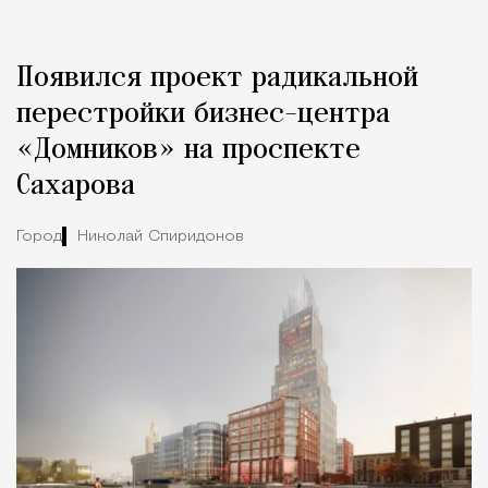
Реклама
Редакция Москвич Mag
Появился проект радикальной
Город
перестройки бизнес-центра
«Домников» на проспекте
Сахарова
Город
Николай Спиридонов