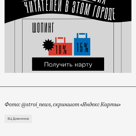
Фото: @stroi_news, скриншот «Яндекс Карты»
Бизнес-центр «Домников» на проспекте Сахарова, к
БЦ Домников