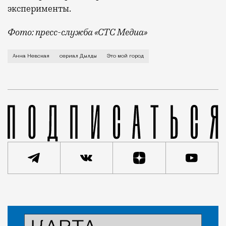
эксперименты.
Фото: пресс-служба «СТС Медиа»
О причинах требовательности москвичей и о том, что
Анна Невская
сериал Дылды
Это мой город
Статья
Анастасия Барышева
Люди