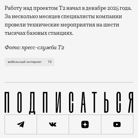
Работу над проектом Т2 начал в декабре 2025 года.
За несколько месяцев специалисты компании
провели технические мероприятия на шести
тысячах базовых станциях.
Фото: пресс-служба Т2
Мобильный оператор Т2 завершил работы по увеличе
мобильный интернет
Т2