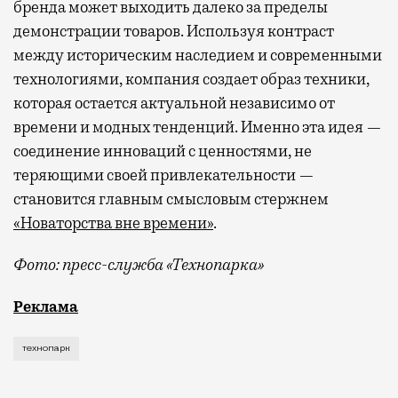
бренда может выходить далеко за пределы
демонстрации товаров. Используя контраст
между историческим наследием и современными
технологиями, компания создает образ техники,
которая остается актуальной независимо от
времени и модных тенденций. Именно эта идея —
соединение инноваций с ценностями, не
теряющими своей привлекательности —
становится главным смысловым стержнем
«Новаторства вне времени»
.
Фото: пресс-служба «Технопарка»
Рекламные кампании техники редко выходят за рамк
Реклама
технопарк