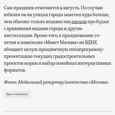
Сам праздник отмечается 9 августа. По случаю
юбилея он на улицах города заметен куда больше,
чем обычно: только недавно мы
писали
про будки
с архивными видами города и другие
инсталляции. Кроме того, к празднованию 70-
летия в павильоне «Макет Москвы» на ВДНХ
обещают целую праздничную спецпрограмму:
презентацию текущих градостроительных
проектов мэрии и набор семейных интерактивных
форматов.
Фото: Мобильный репортер/агентство «Москва»
Это каска в фирменных цветах департамента строит
День строителя