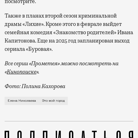
посмотрите.
Также в планах второй сезон криминальной
драмы «Лихие». Кроме этого в феврале выйдет
семейная комедия «Знакомство родителей» Ивана
Капитонова. Еще на 2025 год запланирован выход
сериала «Буровая».
Все серии «Прометея» можно посмотреть на
«
Кинопоиске
».
Фото: Полина Кахорова
О доскональном знании района Динамо, о нелюбви к 
Елена Николаева
Это мой город