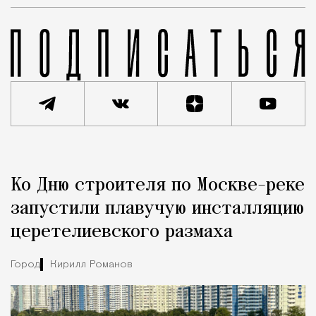
Реклама
Редакция Москвич Mag
Ко Дню строителя по Москве-реке
Город
запустили плавучую инсталляцию
церетелиевского размаха
Город
Кирилл Романов