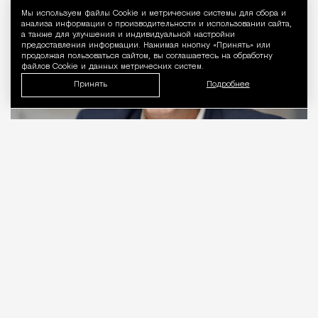
Мы используем файлы Сookie и метрические системы для сбора и
Уведомление 
анализа информации о производительности и использовании сайта,
а также для улучшения и индивидуальной настройки
предоставления информации. Нажимая кнопку «Принять» или
продолжая пользоваться сайтом, вы соглашаетесь на обработку
файлов Cookie и данных метрических систем.
Принять
Подробнее
06.08.2026
2 мин. чтения
Видео с репликой из интервью народного
избранника блогеру Амирану Сардарову
быстро
разошлось
по сети — вероятно, не в
последнюю очередь из-за жизнерадостного,
заливистого смеха, которым он сопровождает свою
констатацию. Отсмеявшись, он уточняет, что это