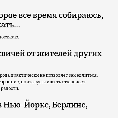
торое все время собираюсь,
хать…
 доезжаю.
квичей от жителей других
орода практически не позволяет замедлиться,
торонние, но эта суетливость отключает
 радости.
в Нью-Йорке, Берлине,