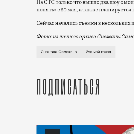
На СТС только что вышло два шоу с мои
понять» с 20 мая, а также планируется
Сейчас начались съемки в нескольких пр
Фото: из личного архива Снежаны Сам
О разносторонних, но суетливых жителя
Снежана Самохина
Это мой город
Подписаться
Статья
Анастасия Барышева
Кино