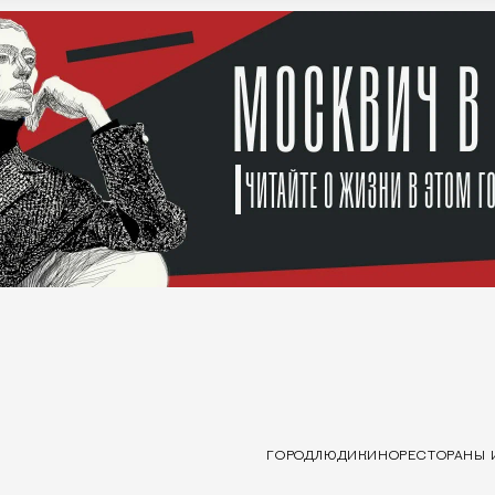
ГОРОД
ЛЮДИ
КИНО
РЕСТОРАНЫ 