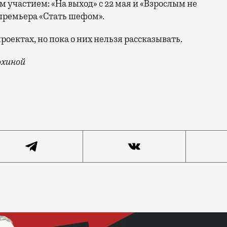
м участием: «На выход» с 22 мая и «Взрослым не
 премьера «Стать шефом».
оектах, но пока о них нельзя рассказывать.
охиной
х Москвы, которым темп жизни мешает замечать мелочи,