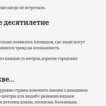
 еще нигде не встречала.
е десятилетие
больше появилось площадок, где люди могут
явился тренд на осознанность.
рез каждые 10 метров, дорогие городские
кве…
на уровне страны изменить законы о домашнем
 центры для людей с разными видами
е детским домам, хосписам, больницам.