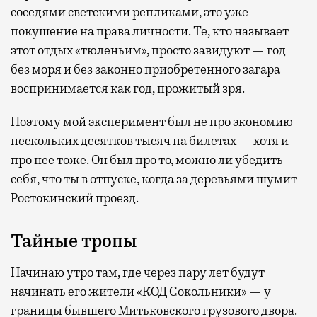
соседями светскими репликами, это уже
покушение на права личности. Те, кто называет
этот отдых «тюленьим», просто завидуют — год
без моря и без законно приобретенного загара
воспринимается как год, прожитый зря.
Поэтому мой эксперимент был не про экономию
нескольких десятков тысяч на билетах — хотя и
про нее тоже. Он был про то, можно ли убедить
себя, что ты в отпуске, когда за деревьями шумит
Ростокинский проезд.
Тайные тропы
Начинаю утро там, где через пару лет будут
начинать его жители «КОД Сокольники» — у
границы бывшего Митьковского грузового двора.