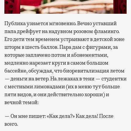
Публика узнается мгновенно. Вечно уставший
папа дрейфует на надувном розовом фламинго.
Его дети тем временем устраивают в детской зоне
шторм в шесть баллов. Пара дам с фигурами, за
которые заплачено потом и абонементами,
медленно нарезает круги в самом большом
бассейне, обсуждая, что биоревитализация летом
— деньги на ветер. На лежаках в тени — студентки
с местными лимонадами (их в меню тут больше
пяти видов, и они действительно хороши) и
вечной темой:
— Он мне пишет: «Как дела?» Как дела! После
всего.