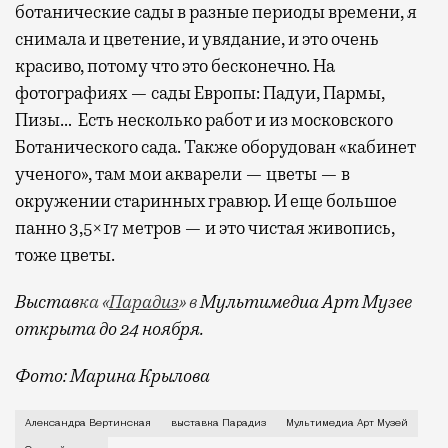
ботанические сады в разные периоды времени, я
снимала и цветение, и увядание, и это очень
красиво, потому что это бесконечно. На
фотографиях — сады Европы: Падуи, Пармы,
Пизы… Есть несколько работ и из московского
Ботанического сада. Также оборудован «кабинет
ученого», там мои акварели — цветы — в
окружении старинных гравюр. И еще большое
панно 3,5×17 метров — и это чистая живопись,
тоже цветы.
Выстав
ка «
Парадиз
» в
Мультимедиа Арт Музее
открыта до 24 ноября.
Фото: Марина Крылова
О легкости и коммуникабельности москвичей и об от
Александра Вертинская
выставка Парадиз
Мультимедиа Арт Музей