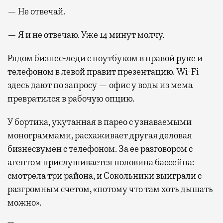
— Не отвечай.
— Я и не отвечаю. Уже 14 минут молчу.
Рядом бизнес-леди с ноутбуком в правой руке и
телефоном в левой правит презентацию. Wi-Fi
здесь дают по запросу — офис у воды из мема
превратился в рабочую опцию.
У бортика, укутанная в парео с узнаваемыми
монограммами, расхаживает другая деловая
бизнесвумен с телефоном. За ее разговором с
агентом прислушивается половина бассейна:
смотрела три района, и Сокольники выиграли с
разгромным счетом, «потому что там хоть дышать
можно».