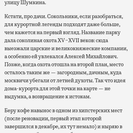
улицу Шумкина.
Кстати, про дачи. Сокольники, если разобраться,
для курортной легенды подходят даже больше,
чем кажется на первый взгляд. Название парку
дала соколиная охота XV−XVII веков: сюда
выезжали царские и великокняжеские компании,
а особенно ей увлекался Алексей Михайлович.
Позже, когда охота отошла на второй план, место
осталось таким же — загородным, дачным, куда
москвичи убегали от летней духоты. Так что идея
дома-курорта для этой точки на карте — не
выдумка, а возвращение к истокам.
Беру кофе навынос в одном из хипстерских мест
(после реновации, первый этап которой
завершился в декабре, их тут немало) и ныряю в