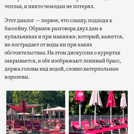
теплая, и никто чемодан не потерял.
Этот диалог — первое, что слышу, подходя к
бассейну. Обрывок разговора двух дам в
купальниках и при макияже, который, кажется,
не пострадает от воды ни при каких
обстоятельствах. На этом дискуссия о курортах
закрывается, и обе изображают ленивый брасс,
держа головы над водой, словно ватерпольные
королевы.