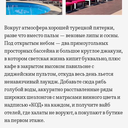
Вокруг атмосфера хорошей турецкой пятерки,
разве что вместо пальм — вековые липы и сосны.
Под открытым небом — два прямоугольных
просторных бассейна и большое круглое джакузи,
в котором светская жизнь кипит буквально, плюс
кафе в закрытом высоком павильоне с
диджейским пультом, откуда весь день льется
ненавязчивый лаундж. Добавьте сюда рябь
голубой воды, аккуратно расставленные ряды
широких шезлонгов с матрасами винного цвета и
надписью «КОД» на каждом, и получите вайб
отелей, где халаты не воруют, а покупают в бутике
на первом этаже.