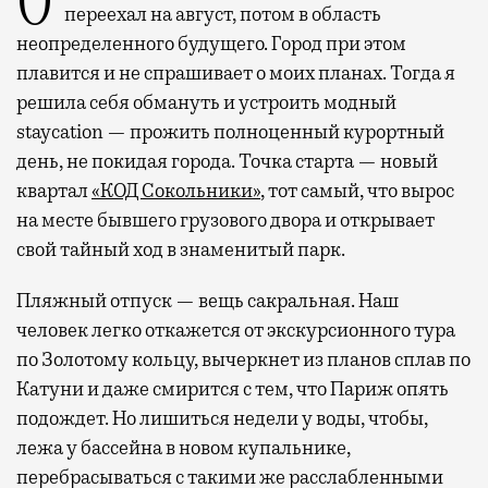
Отпуск в этом году у меня кочует: сначала
переехал на август, потом в область
неопределенного будущего. Город при этом
плавится и не спрашивает о моих планах. Тогда я
решила себя обмануть и устроить модный
staycation — прожить полноценный курортный
день, не покидая города. Точка старта — новый
квартал
«КОД Сокольники»
, тот самый, что вырос
на месте бывшего грузового двора и открывает
свой тайный ход в знаменитый парк.
Пляжный отпуск — вещь сакральная. Наш
человек легко откажется от экскурсионного тура
по Золотому кольцу, вычеркнет из планов сплав по
Катуни и даже смирится с тем, что Париж опять
подождет. Но лишиться недели у воды, чтобы,
лежа у бассейна в новом купальнике,
перебрасываться с такими же расслабленными