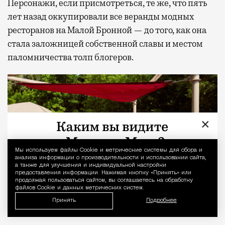
Персонажи, если присмотреться, те же, что пять
лет назад оккупировали все веранды модных
ресторанов на Малой Бронной — до того, как она
стала заложницей собственной славы и местом
паломничества толп блогеров.
×
Мы используем файлы Сookie и метрические системы для сбора и
Уведомление 
анализа информации о производительности и использовании сайта,
а также для улучшения и индивидуальной настройки
предоставления информации. Нажимая кнопку «Принять» или
продолжая пользоваться сайтом, вы соглашаетесь на обработку
файлов Cookie и данных метрических систем.
Принять
Подробнее