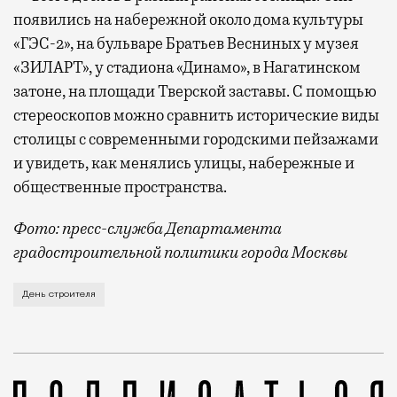
появились на набережной около дома культуры
«ГЭС-2», на бульваре Братьев Весниных у музея
«ЗИЛАРТ», у стадиона «Динамо», в Нагатинском
затоне, на площади Тверской заставы. С помощью
стереоскопов можно сравнить исторические виды
столицы с современными городскими пейзажами
и увидеть, как менялись улицы, набережные и
общественные пространства.
Фото: пресс-служба Департамента
градостроительной политики города Москвы
В этом году профессиональный праздник День строи
День строителя