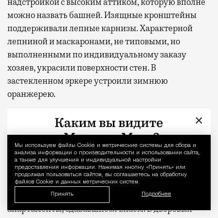
надстройкой с высоким аттиком, которую вполне
можно назвать башней. Изящные кронштейны
поддерживали лепные карнизы. Характерной
лепниной и маскаронами, не типовыми, но
выполненными по индивидуальному заказу
хозяев, украсили поверхности стен. В
застекленном эркере устроили зимнюю
оранжерею.
Автор проекта отвечал и за интерьер, также
×
обильно декорированный лепниной, мозаикой и
витражами. Дом Циммерманов был оснащен
Мы используем файлы Сookie и метрические системы для сбора и
Уведомление 
анализа информации о производительности и использовании сайта,
водяным отоплением. На первом этаже
а также для улучшения и индивидуальной настройки
предусмотрели прачечную, кухню и даже
предоставления информации. Нажимая кнопку «Принять» или
продолжая пользоваться сайтом, вы соглашаетесь на обработку
фотографическую комнату. Хозяева занимали
файлов Cookie и данных метрических систем.
второй этаж и антресоль. В третьем находились
Принять
Подробнее
апартаменты, сдававшиеся внаем. В дворовых