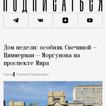
Реклама
Редакция Москвич Mag
Дом недели: особняк Свечиной —
Город
Циммерман — Моргунова на
проспекте Мира
Город
Евгения Гершкович