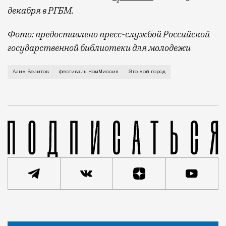
декабря в РГБМ.
Фото: предоставлено пресс-службой Российской
государственной библиотеки для молодежи
О жизни фестиваля после Хихуса и о том, в каких м
Алим Велитов
фестиваль КомМиссия
Это мой город
Статья
Анастасия Барышева