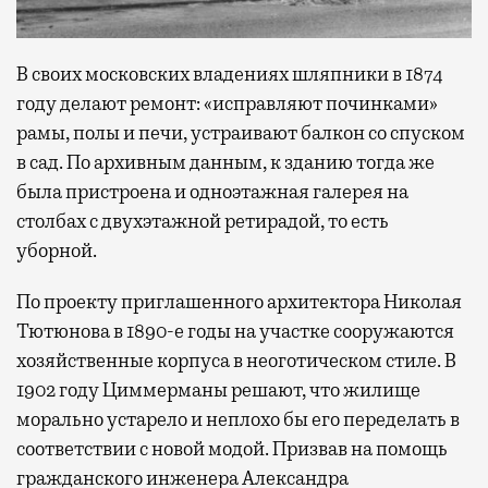
В своих московских владениях шляпники в 1874
году делают ремонт: «исправляют починками»
рамы, полы и печи, устраивают балкон со спуском
в сад. По архивным данным, к зданию тогда же
была пристроена и одноэтажная галерея на
столбах с двухэтажной ретирадой, то есть
уборной.
По проекту приглашенного архитектора Николая
Тютюнова в 1890-е годы на участке сооружаются
хозяйственные корпуса в неоготическом стиле. В
1902 году Циммерманы решают, что жилище
морально устарело и неплохо бы его переделать в
соответствии с новой модой. Призвав на помощь
гражданского инженера Александра