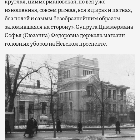
круглая, циммермановская, но вся уже
изношенная, совсем рыжая, вся в дырах и пятнах,
без полей и самым безобразнейшим образом
заломившаяся на сторону». Супруга Циммермана
Софья (Сюзанна) Федоровна держала магазин
головных уборов на Невском проспекте.