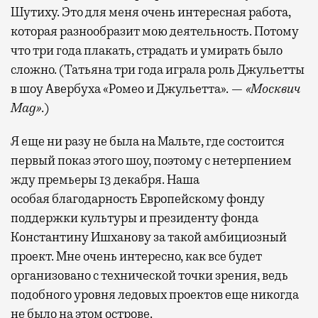
Шутиху. Это для меня очень интересная работа,
которая разнообразит мою деятельность. Потому
что три года плакать, страдать и умирать было
сложно. (Татьяна три года играла роль Джульетты
в шоу Авербуха «Ромео и Джульетта». —
«Москвич
Mag»
.)
Я еще ни разу не была на Мальте, где состоится
первый показ этого шоу, поэтому с нетерпением
жду премьеры 13 декабря. Наша
особая благодарность Европейскому фонду
поддержки культуры и президенту фонда
Константину Ишханову за такой амбициозный
проект. Мне очень интересно, как все будет
организовано с технической точки зрения, ведь
подобного уровня ледовых проектов еще никогда
не было на этом острове.