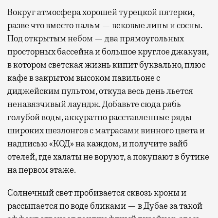
Вокруг атмосфера хорошей турецкой пятерки,
разве что вместо пальм — вековые липы и сосны.
Под открытым небом — два прямоугольных
просторных бассейна и большое круглое джакузи,
в котором светская жизнь кипит буквально, плюс
кафе в закрытом высоком павильоне с
диджейским пультом, откуда весь день льется
ненавязчивый лаундж. Добавьте сюда рябь
голубой воды, аккуратно расставленные ряды
широких шезлонгов с матрасами винного цвета и
надписью «КОД» на каждом, и получите вайб
отелей, где халаты не воруют, а покупают в бутике
на первом этаже.
Солнечный свет пробивается сквозь кроны и
рассыпается по воде бликами — в Дубае за такой