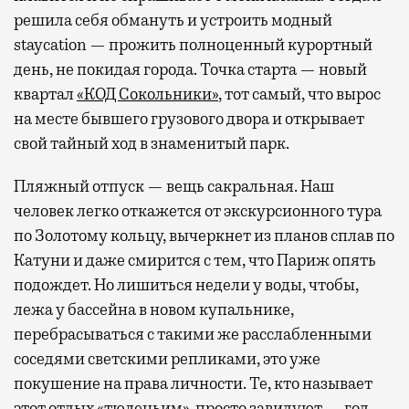
решила себя обмануть и устроить модный
staycation — прожить полноценный курортный
день, не покидая города. Точка старта — новый
квартал
«КОД Сокольники»
, тот самый, что вырос
на месте бывшего грузового двора и открывает
свой тайный ход в знаменитый парк.
Пляжный отпуск — вещь сакральная. Наш
человек легко откажется от экскурсионного тура
по Золотому кольцу, вычеркнет из планов сплав по
Катуни и даже смирится с тем, что Париж опять
подождет. Но лишиться недели у воды, чтобы,
лежа у бассейна в новом купальнике,
перебрасываться с такими же расслабленными
соседями светскими репликами, это уже
покушение на права личности. Те, кто называет
этот отдых «тюленьим», просто завидуют — год