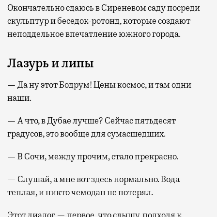
Окончательно сдаюсь в Сиреневом саду посреди
скульптур и беседок-ротонд, которые создают
неподдельное впечатление южного города.
Лазурь и липы
— Да ну этот Бодрум! Цены космос, и там одни
наши.
— А что, в Дубае лучше? Сейчас пятьдесят
градусов, это вообще для сумасшедших.
— В Сочи, между прочим, стало прекрасно.
— Слушай, а мне вот здесь нормально. Вода
теплая, и никто чемодан не потерял.
Этот диалог — первое, что слышу, подходя к