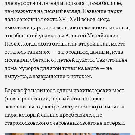
для курортной легенды подходят даже больше,
чем кажется на первый взгляд. Название парку
дала соколиная охота XV−XVII веков: сюда
выезжали царские и великокняжеские компании,
а особенно ей увлекался Алексей Михайлович.
Позже, когда охота отошла на второй план, место
осталось таким же — загородным, дачным, куда
москвичи убегали от летней духоты. Так что идея
дома-курорта для этой точки на карте — не
выдумка, а возвращение к истокам.
Беру кофе навынос в одном из хипстерских мест
(после реновации, первый этап которой
завершился в декабре, их тут немало) и ныряю в
парк, который сильно преобразился, но
старомосковского очарования своего не потерял.