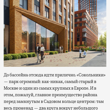
До бассейна отсюда идти прилично. «Сокольники»
— парк огромный: как-никак, самый старый в
Москве и один из самых крупных в Европе. И в
этом, пожалуй, главное преимущество района
перед замкнутым в Садовом кольце центром: там
весь променад — два круга вокруг небольшого