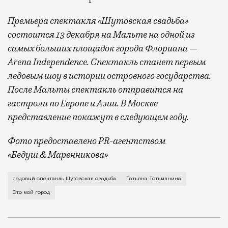
Премьера спектакля «Шутовская свадьба»
состоится 13 декабря на Мальте на одной из
самых больших площадок города Флориана —
Arena Independence. Спектакль станет первым
ледовым шоу в истории островного государства.
После Мальты спектакль отправится на
гастроли по Европе и Азии. В Москве
представление покажут в следующем году.
Фото предоставлено PR-агентством
«Бедуш & Маренникова»
О нелюбви к Москве и способности адаптироваться гд
ледовый спектакль Шутовская свадьба
Татьяна Тотьмянина
Это мой город