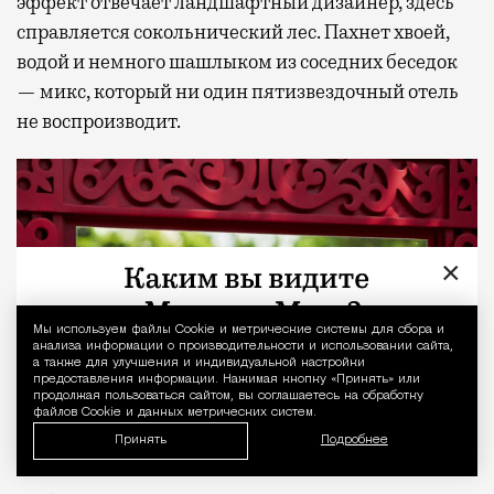
эффект отвечает ландшафтный дизайнер, здесь
справляется сокольнический лес. Пахнет хвоей,
водой и немного шашлыком из соседних беседок
— микс, который ни один пятизвездочный отель
не воспроизводит.
×
Мы используем файлы Сookie и метрические системы для сбора и
Уведомление 
анализа информации о производительности и использовании сайта,
а также для улучшения и индивидуальной настройки
предоставления информации. Нажимая кнопку «Принять» или
продолжая пользоваться сайтом, вы соглашаетесь на обработку
файлов Cookie и данных метрических систем.
Принять
Подробнее