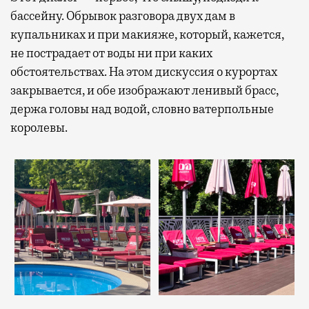
бассейну. Обрывок разговора двух дам в
купальниках и при макияже, который, кажется,
не пострадает от воды ни при каких
обстоятельствах. На этом дискуссия о курортах
закрывается, и обе изображают ленивый брасс,
держа головы над водой, словно ватерпольные
королевы.